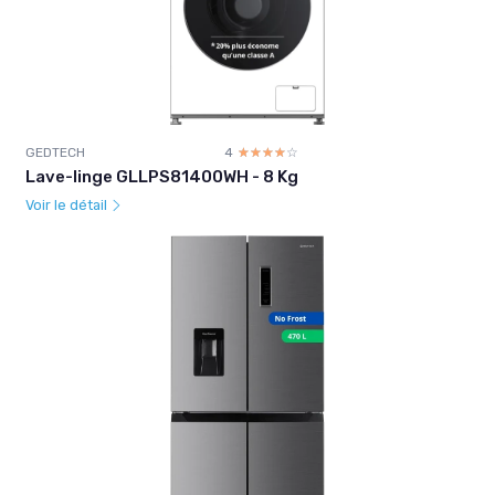
GEDTECH
4
☆☆☆☆☆
★★★★★
Lave-linge GLLPS81400WH - 8 Kg
Voir le détail