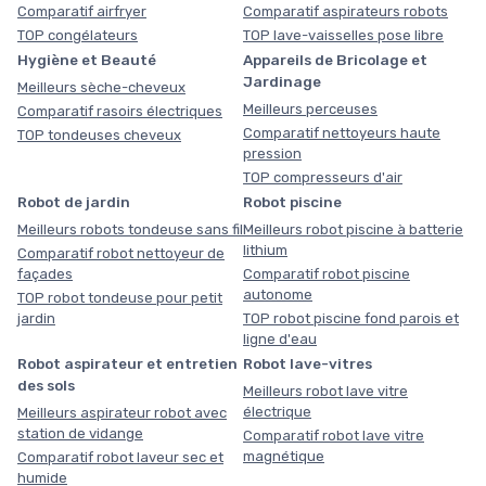
Comparatif airfryer
Comparatif aspirateurs robots
TOP congélateurs
TOP lave-vaisselles pose libre
Hygiène et Beauté
Appareils de Bricolage et
Jardinage
Meilleurs sèche-cheveux
Meilleurs perceuses
Comparatif rasoirs électriques
Comparatif nettoyeurs haute
TOP tondeuses cheveux
pression
TOP compresseurs d'air
Robot de jardin
Robot piscine
Meilleurs robots tondeuse sans fil
Meilleurs robot piscine à batterie
lithium
Comparatif robot nettoyeur de
façades
Comparatif robot piscine
autonome
TOP robot tondeuse pour petit
jardin
TOP robot piscine fond parois et
ligne d'eau
Robot aspirateur et entretien
Robot lave-vitres
des sols
Meilleurs robot lave vitre
électrique
Meilleurs aspirateur robot avec
station de vidange
Comparatif robot lave vitre
magnétique
Comparatif robot laveur sec et
humide