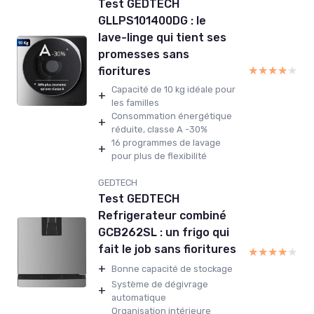
Test GEDTECH
GLLPS101400DG : le
lave-linge qui tient ses
promesses sans
★★★★★
★★★★★
fioritures
Capacité de 10 kg idéale pour
+
les familles
Consommation énergétique
+
réduite, classe A -30%
16 programmes de lavage
+
pour plus de flexibilité
GEDTECH
Test GEDTECH
Refrigerateur combiné
GCB262SL : un frigo qui
fait le job sans fioritures
★★★★★
★★★★★
+
Bonne capacité de stockage
Système de dégivrage
+
automatique
Organisation intérieure