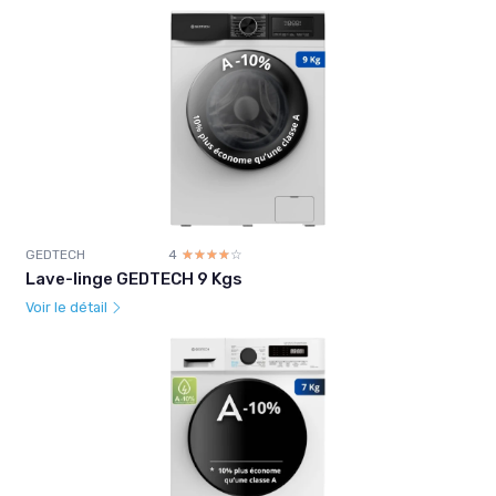
GEDTECH
4
☆☆☆☆☆
★★★★★
Lave-linge GEDTECH 9 Kgs
Voir le détail