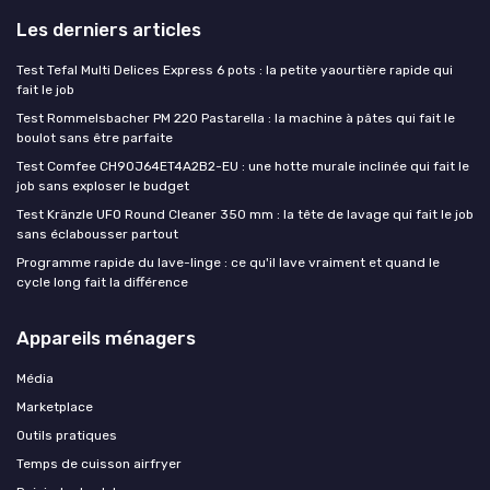
Les derniers articles
Test Tefal Multi Delices Express 6 pots : la petite yaourtière rapide qui
fait le job
Test Rommelsbacher PM 220 Pastarella : la machine à pâtes qui fait le
boulot sans être parfaite
Test Comfee CH90J64ET4A2B2-EU : une hotte murale inclinée qui fait le
job sans exploser le budget
Test Kränzle UFO Round Cleaner 350 mm : la tête de lavage qui fait le job
sans éclabousser partout
Programme rapide du lave-linge : ce qu'il lave vraiment et quand le
cycle long fait la différence
Appareils ménagers
Média
Marketplace
Outils pratiques
Temps de cuisson airfryer