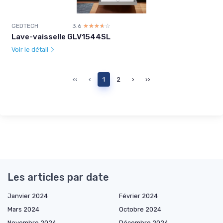
GEDTECH
3.6
☆☆☆☆☆
★★★★★
Lave-vaisselle GLV1544SL
Voir le détail
‹‹
‹
1
2
›
››
Les articles par date
Janvier 2024
Février 2024
Mars 2024
Octobre 2024
Novembre 2024
Décembre 2024