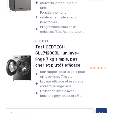
+
couverts, pratique pour
une...
Fonctionnement
+
relativement silencieux
(environ 47...
Programmes simples et
+
efficaces (Éco, Rapide, Lour...
GEDTECH
Test GEDTECH
GLL71200BL : un lave-
linge 7 kg simple, pas
cher et plutôt efficace
★★★★★
★★★★★
Bon rapport qualité-prix pour
+
un lave-linge 7 kg a...
Lavage efficace et essorage
+
correct, le linge ress...
Utilisation simple avec
+
boutons physiques et affic...