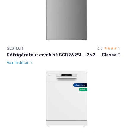
GEDTECH
3.8
☆☆☆☆☆
★★★★★
Réfrigérateur combiné GCB262SL - 262L - Classe E
Voir le détail