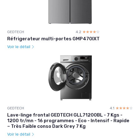
GEDTECH
4.2
☆☆☆☆☆
★★★★★
Réfrigerateur multi-portes GMP470IXT
Voir le détail
GEDTECH
4.1
☆☆☆☆☆
★★★★★
Lave-linge frontal GEDTECH GLL71200BL - 7 Kgs -
1200 tr/mn - 16 programmes - Eco - Intensif - Rapide
– Très Faible conso Dark Grey 7 Kg
Voir le détail