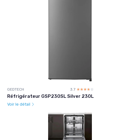
GEDTECH
3.7
☆☆☆☆☆
★★★★★
Réfrigérateur GSP230SL Silver 230L
Voir le détail