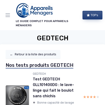
Panneau de gestion des cookies
TOPs
LE GUIDE COMPLET POUR APPAREILS
MÉNAGERS
GEDTECH
←
Retour à la liste des produits
Nos tests produits GEDTECH
GEDTECH
Test GEDTECH
GLL101400DG : le lave-
linge qui fait le boulot
sans chichis
★★★★★
★★★★★
+
Bonne capacité de lavage