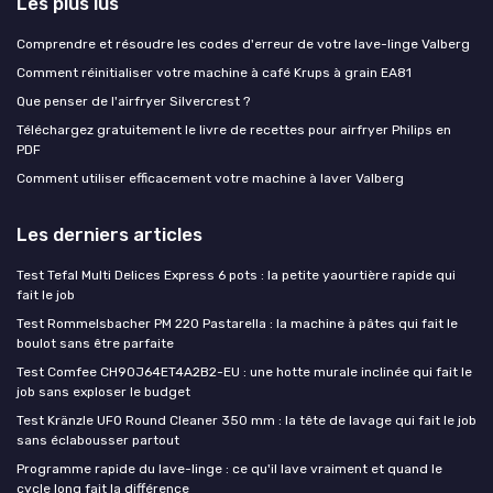
Les plus lus
Comprendre et résoudre les codes d'erreur de votre lave-linge Valberg
Comment réinitialiser votre machine à café Krups à grain EA81
Que penser de l'airfryer Silvercrest ?
Téléchargez gratuitement le livre de recettes pour airfryer Philips en
PDF
Comment utiliser efficacement votre machine à laver Valberg
Les derniers articles
Test Tefal Multi Delices Express 6 pots : la petite yaourtière rapide qui
fait le job
Test Rommelsbacher PM 220 Pastarella : la machine à pâtes qui fait le
boulot sans être parfaite
Test Comfee CH90J64ET4A2B2-EU : une hotte murale inclinée qui fait le
job sans exploser le budget
Test Kränzle UFO Round Cleaner 350 mm : la tête de lavage qui fait le job
sans éclabousser partout
Programme rapide du lave-linge : ce qu'il lave vraiment et quand le
cycle long fait la différence