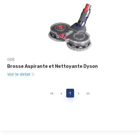
GDE
Brosse Aspirante et Nettoyante Dyson
Voir le détail
‹‹
‹
1
›
››