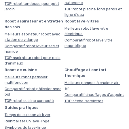
autonome
TOP robot tondeuse pour petit
jardin
TOP robot piscine fond parois et
ligne d'eau
Robot aspirateur et entretien
Robot lave-vitres
des sols
Meilleurs robot lave vitre
électrique
Meilleurs aspirateur robot avec
station de vidange
Comparatif robot lave vitre
magnétique
Comparatif robot laveur sec et
humide
TOP aspirateur robot pour poils
d'animaux
Robot de cuisine
Chauffage et confort
thermique
Meilleurs robot pâtissier
multifonction
Meilleurs pompes à chaleur air-
air
Comparatif robot pâtissier avec
bol
Comparatif chauffages d'appoint
TOP robot cuisine connecté
TOP sèche-serviettes
Guides pratiques
Temps de cuisson airfryer
Réinitialiser un lave-linge
Symboles du lave-linge