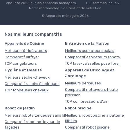
enquête 2025 sur les appareils ménagers
Qui sommes-nous ?
Notre méthodologie de test et de sélection
© Appareils ménagers 2026
Nos meilleurs comparatifs
Appareils de Cuisine
Entretien de la Maison
Meilleurs réfrigérateurs
Meilleurs aspirateurs balais
Comparatif airfryer
Comparatif aspirateurs robots
TOP congélateurs
TOP lave-vaisselles pose libre
Hygiène et Beauté
Appareils de Bricolage et
Jardinage
Meilleurs sèche-cheveux
Meilleurs perceuses
Comparatif rasoirs électriques
Comparatif nettoyeurs haute
TOP tondeuses cheveux
pression
TOP compresseurs d'air
Robot de jardin
Robot piscine
Meilleurs robots tondeuse sans fil
Meilleurs robot piscine à batterie
lithium
Comparatif robot nettoyeur de
façades
Comparatif robot piscine