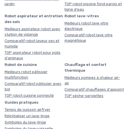
jardin
TOP robot piscine fond parois et
ligne d'eau
Robot aspirateur et entretien
Robot lave-vitres
des sols
Meilleurs robot lave vitre
électrique
Meilleurs aspirateur robot avec
station de vidange
Comparatif robot lave vitre
magnétique
Comparatif robot laveur sec et
humide
TOP aspirateur robot pour poils
d'animaux
Robot de cuisine
Chauffage et confort
thermique
Meilleurs robot pâtissier
multifonction
Meilleurs pompes à chaleur air-
air
Comparatif robot pâtissier avec
bol
Comparatif chauffages d'appoint
TOP robot cuisine connecté
TOP sèche-serviettes
Guides pratiques
Temps de cuisson airfryer
Réinitialiser un lave-linge
Symboles du lave-linge
Symboles du lave-vaisselle