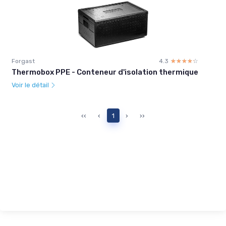
Forgast
4.3
☆☆☆☆☆
★★★★★
Thermobox PPE - Conteneur d'isolation thermique
Voir le détail
‹‹
‹
1
›
››