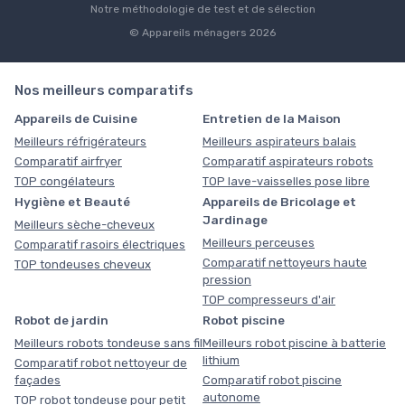
Notre méthodologie de test et de sélection
© Appareils ménagers 2026
Nos meilleurs comparatifs
Appareils de Cuisine
Entretien de la Maison
Meilleurs réfrigérateurs
Meilleurs aspirateurs balais
Comparatif airfryer
Comparatif aspirateurs robots
TOP congélateurs
TOP lave-vaisselles pose libre
Hygiène et Beauté
Appareils de Bricolage et
Jardinage
Meilleurs sèche-cheveux
Meilleurs perceuses
Comparatif rasoirs électriques
Comparatif nettoyeurs haute
TOP tondeuses cheveux
pression
TOP compresseurs d'air
Robot de jardin
Robot piscine
Meilleurs robots tondeuse sans fil
Meilleurs robot piscine à batterie
lithium
Comparatif robot nettoyeur de
façades
Comparatif robot piscine
autonome
TOP robot tondeuse pour petit