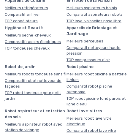
Appareils de Cuisine
Entretien de la Maison
Meilleurs réfrigérateurs
Meilleurs aspirateurs balais
Comparatif airfryer
Comparatif aspirateurs robots
TOP congélateurs
TOP lave-vaisselles pose libre
Hygiène et Beauté
Appareils de Bricolage et
Jardinage
Meilleurs sèche-cheveux
Meilleurs perceuses
Comparatif rasoirs électriques
Comparatif nettoyeurs haute
TOP tondeuses cheveux
pression
TOP compresseurs d'air
Robot de jardin
Robot piscine
Meilleurs robots tondeuse sans fil
Meilleurs robot piscine à batterie
lithium
Comparatif robot nettoyeur de
façades
Comparatif robot piscine
autonome
TOP robot tondeuse pour petit
jardin
TOP robot piscine fond parois et
ligne d'eau
Robot aspirateur et entretien
Robot lave-vitres
des sols
Meilleurs robot lave vitre
électrique
Meilleurs aspirateur robot avec
station de vidange
Comparatif robot lave vitre