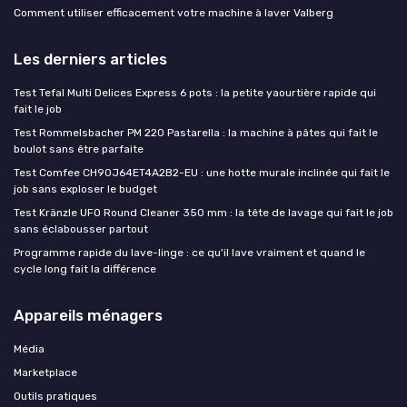
Comment utiliser efficacement votre machine à laver Valberg
Les derniers articles
Test Tefal Multi Delices Express 6 pots : la petite yaourtière rapide qui
fait le job
Test Rommelsbacher PM 220 Pastarella : la machine à pâtes qui fait le
boulot sans être parfaite
Test Comfee CH90J64ET4A2B2-EU : une hotte murale inclinée qui fait le
job sans exploser le budget
Test Kränzle UFO Round Cleaner 350 mm : la tête de lavage qui fait le job
sans éclabousser partout
Programme rapide du lave-linge : ce qu'il lave vraiment et quand le
cycle long fait la différence
Appareils ménagers
Média
Marketplace
Outils pratiques