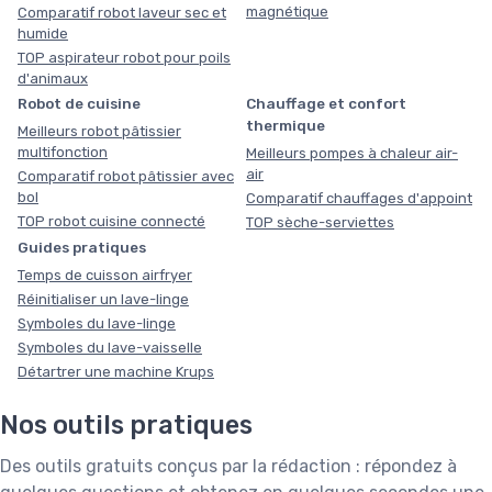
magnétique
Comparatif robot laveur sec et
humide
TOP aspirateur robot pour poils
d'animaux
Robot de cuisine
Chauffage et confort
thermique
Meilleurs robot pâtissier
multifonction
Meilleurs pompes à chaleur air-
air
Comparatif robot pâtissier avec
bol
Comparatif chauffages d'appoint
TOP robot cuisine connecté
TOP sèche-serviettes
Guides pratiques
Temps de cuisson airfryer
Réinitialiser un lave-linge
Symboles du lave-linge
Symboles du lave-vaisselle
Détartrer une machine Krups
Nos outils pratiques
Des outils gratuits conçus par la rédaction : répondez à