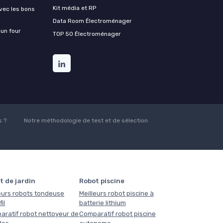
Kit média et RP
vec les bons
Data Room Électroménager
 un four
TOP 50 Électroménager
 ?
Notre méthodologie de test et de sélection
t de jardin
Robot piscine
eurs robots tondeuse
Meilleurs robot piscine à
il
batterie lithium
aratif robot nettoyeur de
Comparatif robot piscine