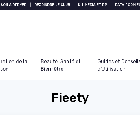
SSON AIRFRYER
|
REJOINDRE LE CLUB
|
KIT MÉDIA ET RP
|
DATA ROOM 
retien de la
Beauté, Santé et
Guides et Conseil
ison
Bien-être
d'Utilisation
Fieety