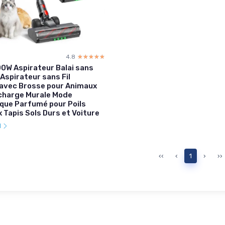
4.8
☆☆☆☆☆
★★★★★
0W Aspirateur Balai sans
 Aspirateur sans Fil
 avec Brosse pour Animaux
charge Murale Mode
que Parfumé pour Poils
 Tapis Sols Durs et Voiture
l
‹‹
‹
1
›
››