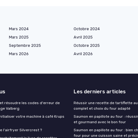
Mars 2024
Octobre 2024
Mars 2025
Avril 2025
Septembre 2025
Octobre 2025
Mars 2026
Avril 2026
lus
Les derniers articles
t résoudre les codes d'erreur de
Réussir une recette de tartiflette au
nge Valberg
complet et choix du four adapté
itialiser votre machine à café Krups
Saumon en papillote au four : réussir
et gourmand avec le bon four
 l'airfryer Silvercrest ?
Saumon en papillote au four : bien ch
four pour une cuisson saine et préci
ratuitement le livre de recettes