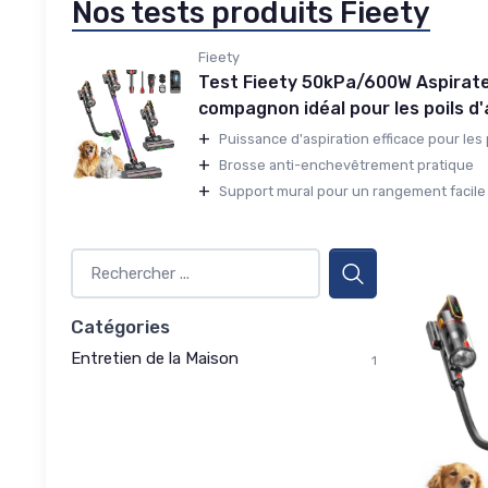
Nos tests produits Fieety
Fieety
Test Fieety 50kPa/600W Aspirateu
compagnon idéal pour les poils d
+
Puissance d'aspiration efficace pour les po
+
Brosse anti-enchevêtrement pratique
+
Support mural pour un rangement facile
Catégories
Entretien de la Maison
1