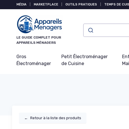
Panneau de gestion des cookies
MÉDIA
|
MARKETPLACE
|
OUTILS PRATIQUES
|
TEMPS DE CUI
LE GUIDE COMPLET POUR
APPAREILS MÉNAGERS
Gros
Petit Électroménager
Ent
Électroménager
de Cuisine
Ma
←
Retour à la liste des produits