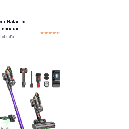
r Balai : le
'animaux
★★★★★
★★★★★
ils d'a...