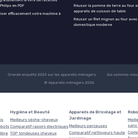
 Philips en PDF
Réussir la pomme de terre au four a
appareils de cuisson de table
iser efficacement votre machine à
Réussir un filet mignon au four avec
domestique moderne
Grande enquête 2025 sur les appareils ménagers
Qui sommes-nous
© Appareils ménagers 2026
Hygiène et Beauté
Appareils de Bricolage et
Robo
Jardinage
is
Meilleurs sèche-cheveux
Meill
sans f
Meilleurs perceuses
obots
Comparatif rasoirs électriques
Comp
Comparatif nettoyeurs haute
libre
TOP tondeuses cheveux