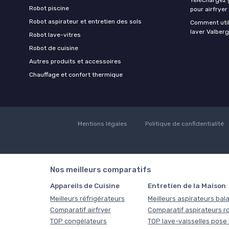
Robot piscine
pour airfryer
Robot aspirateur et entretien des sols
Comment util
laver Valberg
Robot lave-vitres
Robot de cuisine
Autres produits et accessoires
Chauffage et confort thermique
Mentions légales
Politique de confidentialité
Nos meilleurs comparatifs
Appareils de Cuisine
Entretien de la Maison
Meilleurs réfrigérateurs
Meilleurs aspirateurs bala
Comparatif airfryer
Comparatif aspirateurs r
TOP congélateurs
TOP lave-vaisselles pose 