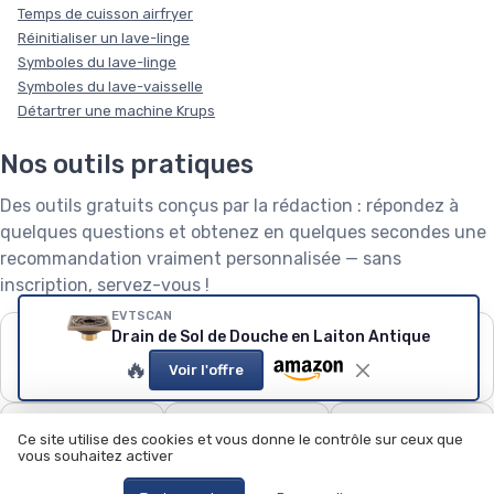
Temps de cuisson airfryer
Réinitialiser un lave-linge
Symboles du lave-linge
Symboles du lave-vaisselle
Détartrer une machine Krups
Nos outils pratiques
Des outils gratuits conçus par la rédaction : répondez à
quelques questions et obtenez en quelques secondes une
recommandation vraiment personnalisée — sans
inscription, servez-vous !
EVTSCAN
❄️
🧺
🌱
Drain de Sol de Douche en Laiton Antique
Puissance de
Capacité de lave-
Robot tondeuse : le
🔥
Voir l'offre
climatiseur
linge
calculateur
🧹
🍽️
🏊
Ce site utilise des cookies et vous donne le contrôle sur ceux que
Quel aspirateur
Configurateur lave-
Quel robot piscine ?
vous souhaitez activer
choisir ?
vaisselle