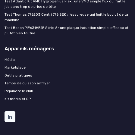
Test Atlantic Kit VMC Hygrogenius Flex : une VMC simple flux qui fait le
job sans trop de prise de tête
Test Thomas 776203 Centri 776 SEK : l’essoreuse qui finit le boulot de ta
machine
Test Bosch PIE631HB1E Série 6 : une plaque induction simple, efficace et
plutôt bien foutue
Appareils ménagers
Média
Marketplace
Outils pratiques
Temps de cuisson airfryer
Rejoindre le club
Kit média et RP