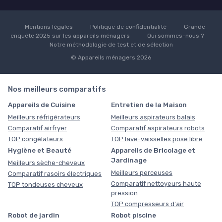
Mentions légales
Politique de confidentialité
Grande
enquête 2025 sur les appareils ménagers
Qui sommes-nous ?
Notre méthodologie de test et de sélection
© Appareils ménagers 2026
Nos meilleurs comparatifs
Appareils de Cuisine
Entretien de la Maison
Meilleurs réfrigérateurs
Meilleurs aspirateurs balais
Comparatif airfryer
Comparatif aspirateurs robots
TOP congélateurs
TOP lave-vaisselles pose libre
Hygiène et Beauté
Appareils de Bricolage et
Jardinage
Meilleurs sèche-cheveux
Meilleurs perceuses
Comparatif rasoirs électriques
Comparatif nettoyeurs haute
TOP tondeuses cheveux
pression
TOP compresseurs d'air
Robot de jardin
Robot piscine