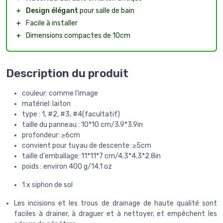
＋
Design élégant
pour salle de bain
＋
Facile à installer
＋
Dimensions compactes de 10cm
Description du produit
couleur: comme l'image
matériel: laiton
type : 1, #2, #3, #4(facultatif)
taille du panneau : 10*10 cm/3.9*3.9in
profondeur: ≥6cm
convient pour tuyau de descente: ≥5cm
taille d'emballage: 11*11*7 cm/4.3*4.3*2.8in
poids : environ 400 g/14.1 oz
1 x siphon de sol
Les incisions et les trous de drainage de haute qualité sont
faciles à drainer, à draguer et à nettoyer, et empêchent les