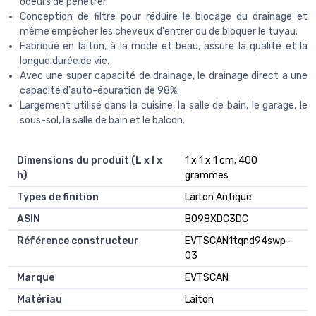
odeurs de pénétrer.
Conception de filtre pour réduire le blocage du drainage et
même empêcher les cheveux d'entrer ou de bloquer le tuyau.
Fabriqué en laiton, à la mode et beau, assure la qualité et la
longue durée de vie.
Avec une super capacité de drainage, le drainage direct a une
capacité d'auto-épuration de 98%.
Largement utilisé dans la cuisine, la salle de bain, le garage, le
sous-sol, la salle de bain et le balcon.
Dimensions du produit (L x l x
‎1 x 1 x 1 cm; 400
h)
grammes
Types de finition
‎Laiton Antique
ASIN
B098XDC3DC
Référence constructeur
EVTSCAN1tqnd94swp-
03
Marque
EVTSCAN
Matériau
Laiton