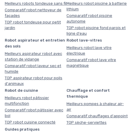
Meilleurs robots tondeuse sans fil
Meilleurs robot piscine à batterie
lithium
Comparatif robot nettoyeur de
façades
Comparatif robot piscine
autonome
TOP robot tondeuse pour petit
jardin
TOP robot piscine fond parois et
ligne d'eau
Robot aspirateur et entretien
Robot lave-vitres
des sols
Meilleurs robot lave vitre
électrique
Meilleurs aspirateur robot avec
station de vidange
Comparatif robot lave vitre
magnétique
Comparatif robot laveur sec et
humide
TOP aspirateur robot pour poils
d'animaux
Robot de cuisine
Chauffage et confort
thermique
Meilleurs robot pâtissier
multifonction
Meilleurs pompes à chaleur air-
air
Comparatif robot pâtissier avec
bol
Comparatif chauffages d'appoint
TOP robot cuisine connecté
TOP sèche-serviettes
Guides pratiques