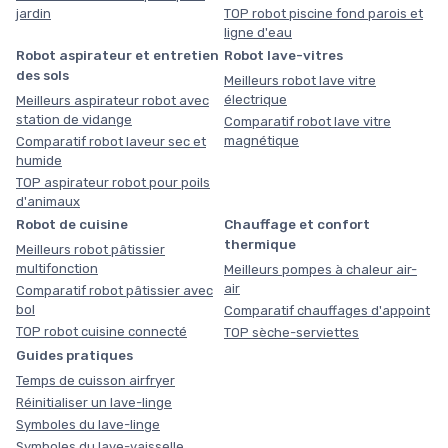
jardin
TOP robot piscine fond parois et
ligne d'eau
Robot aspirateur et entretien
Robot lave-vitres
des sols
Meilleurs robot lave vitre
électrique
Meilleurs aspirateur robot avec
station de vidange
Comparatif robot lave vitre
magnétique
Comparatif robot laveur sec et
humide
TOP aspirateur robot pour poils
d'animaux
Robot de cuisine
Chauffage et confort
thermique
Meilleurs robot pâtissier
multifonction
Meilleurs pompes à chaleur air-
air
Comparatif robot pâtissier avec
bol
Comparatif chauffages d'appoint
TOP robot cuisine connecté
TOP sèche-serviettes
Guides pratiques
Temps de cuisson airfryer
Réinitialiser un lave-linge
Symboles du lave-linge
Symboles du lave-vaisselle