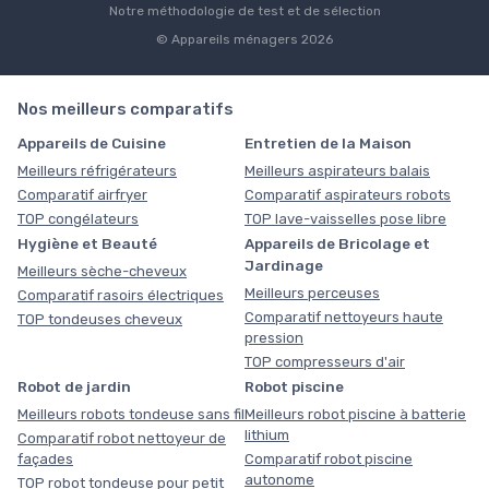
Notre méthodologie de test et de sélection
© Appareils ménagers 2026
Nos meilleurs comparatifs
Appareils de Cuisine
Entretien de la Maison
Meilleurs réfrigérateurs
Meilleurs aspirateurs balais
Comparatif airfryer
Comparatif aspirateurs robots
TOP congélateurs
TOP lave-vaisselles pose libre
Hygiène et Beauté
Appareils de Bricolage et
Jardinage
Meilleurs sèche-cheveux
Meilleurs perceuses
Comparatif rasoirs électriques
Comparatif nettoyeurs haute
TOP tondeuses cheveux
pression
TOP compresseurs d'air
Robot de jardin
Robot piscine
Meilleurs robots tondeuse sans fil
Meilleurs robot piscine à batterie
lithium
Comparatif robot nettoyeur de
façades
Comparatif robot piscine
autonome
TOP robot tondeuse pour petit