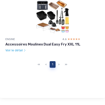
ENSINE
4.6
☆☆☆☆☆
★★★★★
Accessoires Moulinex Dual Easy Fry XXL 11L
Voir le détail
‹‹
‹
1
›
››