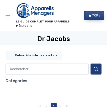
Panneau de gestion des cookies
TOPs
LE GUIDE COMPLET POUR APPAREILS
MÉNAGERS
Dr Jacobs
←
Retour à la liste des produits
Catégories
‹‹
‹
1
›
››