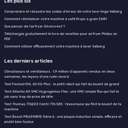
Les plus lus
Comprendre et résoudre les codes d'erreur de votre lave-linge Valberg
Comment réinitialiser votre machine à café Krups à grain EA81
Que penser de l'airfryer Silvercrest ?
Téléchargez gratuitement le livre de recettes pour airfryer Philips en
PDF
Comment utiliser efficacement votre machine à laver Valberg
Les derniers articles
Climatiseurs et ventilateurs : 1,9 million d'appareils vendus en deux
semaines, les leçons d'une ruée record
Test Festool EHL 65 EQ-Plus : le petit rabot qui fait du boulot de grand
Test Atlantic Kit VMC Hygrogenius Flex : une VMC simple flux qui fait le
job sans trop de prise de tête
Test Thomas 776203 Centri 776 SEK : l’essoreuse qui finit le boulot de ta
machine
Test Bosch PIE631HB1E Série 6 : une plaque induction simple, efficace et
plutôt bien foutue