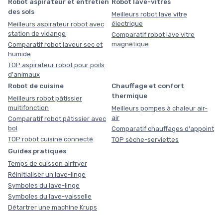
Robot aspirateur et entretien
Robot lave-vitres
des sols
Meilleurs robot lave vitre
électrique
Meilleurs aspirateur robot avec
station de vidange
Comparatif robot lave vitre
magnétique
Comparatif robot laveur sec et
humide
TOP aspirateur robot pour poils
d'animaux
Robot de cuisine
Chauffage et confort
thermique
Meilleurs robot pâtissier
multifonction
Meilleurs pompes à chaleur air-
air
Comparatif robot pâtissier avec
bol
Comparatif chauffages d'appoint
TOP robot cuisine connecté
TOP sèche-serviettes
Guides pratiques
Temps de cuisson airfryer
Réinitialiser un lave-linge
Symboles du lave-linge
Symboles du lave-vaisselle
Détartrer une machine Krups