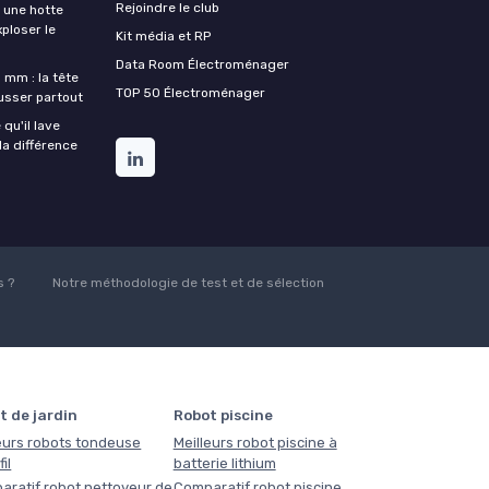
Rejoindre le club
une hotte
xploser le
Kit média et RP
Data Room Électroménager
 mm : la tête
TOP 50 Électroménager
ousser partout
qu'il lave
la différence
 ?
Notre méthodologie de test et de sélection
t de jardin
Robot piscine
eurs robots tondeuse
Meilleurs robot piscine à
il
batterie lithium
aratif robot nettoyeur de
Comparatif robot piscine