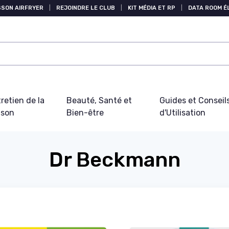
SSON AIRFRYER
|
REJOINDRE LE CLUB
|
KIT MÉDIA ET RP
|
DATA ROOM 
retien de la
Beauté, Santé et
Guides et Conseil
ison
Bien-être
d'Utilisation
Dr Beckmann