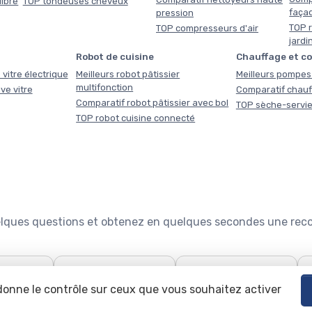
libre
TOP tondeuses cheveux
faça
pression
TOP r
TOP compresseurs d'air
jardi
Robot de cuisine
Chauffage et c
 vitre électrique
Meilleurs robot pâtissier
Meilleurs pompes 
multifonction
ve vitre
Comparatif chauf
Comparatif robot pâtissier avec bol
TOP sèche-servie
TOP robot cuisine connecté
quelques questions et obtenez en quelques secondes une re

🧹
🍽️
use : le
Quel aspirateur choisir ?
Configurateur lave-
 donne le contrôle sur ceux que vous souhaitez activer
teur
vaisselle