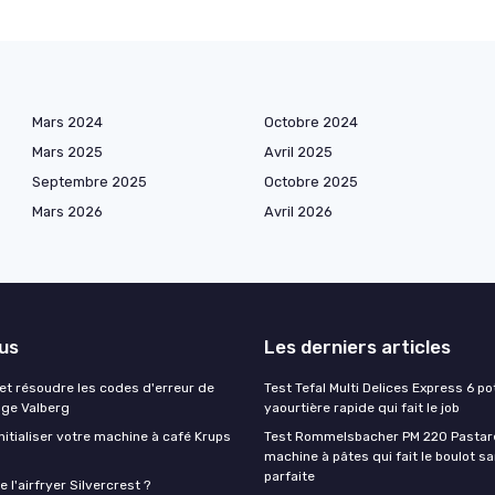
Mars 2024
Octobre 2024
Mars 2025
Avril 2025
Septembre 2025
Octobre 2025
Mars 2026
Avril 2026
lus
Les derniers articles
t résoudre les codes d'erreur de
Test Tefal Multi Delices Express 6 pot
nge Valberg
yaourtière rapide qui fait le job
itialiser votre machine à café Krups
Test Rommelsbacher PM 220 Pastarel
machine à pâtes qui fait le boulot s
parfaite
 l'airfryer Silvercrest ?