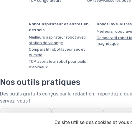
TOP congélateurs
TOP lave-vaisselles pose 
Robot aspirateur et entretien
Robot lave-vitres
des sols
Meilleurs robot lave
Meilleurs aspirateur robot avec
Comparatif robot la
station de vidange
magnétique
Comparatif robot laveur sec et
humide
TOP aspirateur robot pour poils
d'animaux
Nos outils pratiques
Des outils gratuits conçus par la rédaction : répondez à 
servez-vous !
❄️
🧺

Puissance de climatiseur
Capacité de lave-linge
Robot tonde
Ce site utilise des cookies et vous
calcula