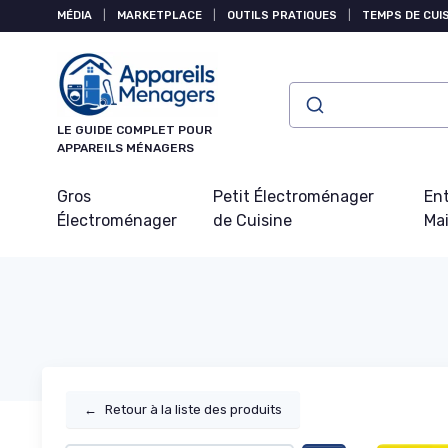
Panneau de gestion des cookies
MÉDIA
|
MARKETPLACE
|
OUTILS PRATIQUES
|
TEMPS DE CUI
LE GUIDE COMPLET POUR
APPAREILS MÉNAGERS
Gros
Petit Électroménager
Ent
Électroménager
de Cuisine
Ma
←
Retour à la liste des produits