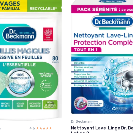
Dr Beckmann
Nettoyant Lave-Linge Dr. B
n
4.6
☆☆☆☆☆
★★★★★