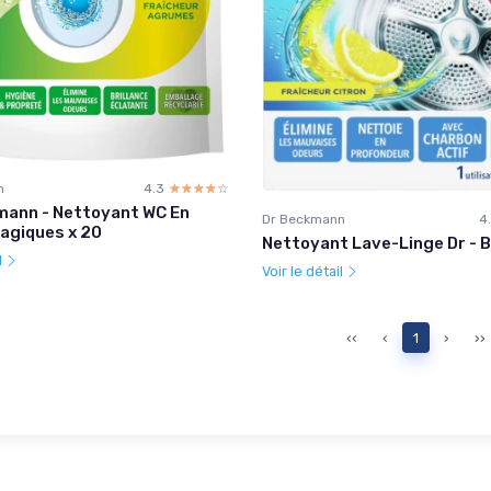
n
4.3
☆☆☆☆☆
★★★★★
mann - Nettoyant WC En
Dr Beckmann
4
Magiques x 20
Nettoyant Lave-Linge Dr -
l
Voir le détail
‹‹
‹
1
›
››