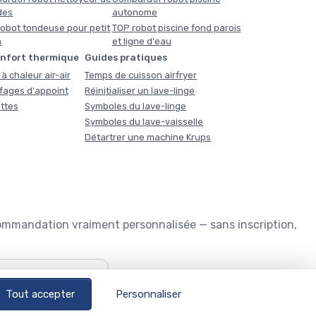
des
autonome
obot tondeuse pour petit
TOP robot piscine fond parois
n
et ligne d'eau
onfort thermique
Guides pratiques
à chaleur air-air
Temps de cuisson airfryer
fages d'appoint
Réinitialiser un lave-linge
ttes
Symboles du lave-linge
Symboles du lave-vaisselle
Détartrer une machine Krups
commandation vraiment personnalisée — sans inscription,
🏊
Quel robot piscine ?
Tout accepter
Personnaliser