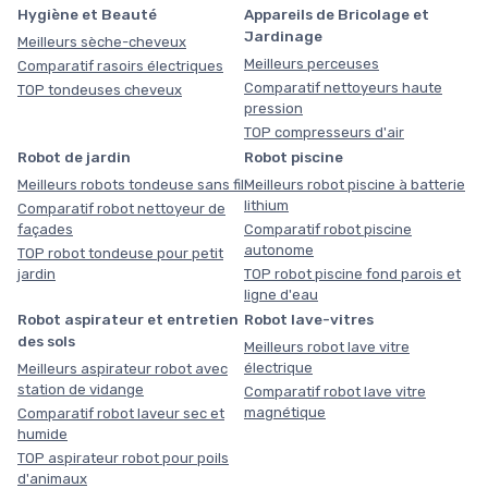
Hygiène et Beauté
Appareils de Bricolage et
Jardinage
Meilleurs sèche-cheveux
Meilleurs perceuses
Comparatif rasoirs électriques
Comparatif nettoyeurs haute
TOP tondeuses cheveux
pression
TOP compresseurs d'air
Robot de jardin
Robot piscine
Meilleurs robots tondeuse sans fil
Meilleurs robot piscine à batterie
lithium
Comparatif robot nettoyeur de
façades
Comparatif robot piscine
autonome
TOP robot tondeuse pour petit
jardin
TOP robot piscine fond parois et
ligne d'eau
Robot aspirateur et entretien
Robot lave-vitres
des sols
Meilleurs robot lave vitre
électrique
Meilleurs aspirateur robot avec
station de vidange
Comparatif robot lave vitre
magnétique
Comparatif robot laveur sec et
humide
TOP aspirateur robot pour poils
d'animaux