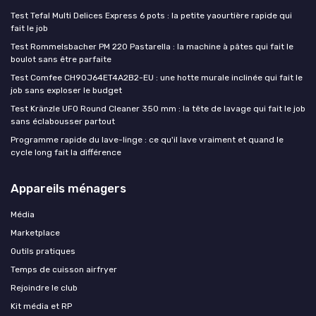
Test Tefal Multi Delices Express 6 pots : la petite yaourtière rapide qui
fait le job
Test Rommelsbacher PM 220 Pastarella : la machine à pâtes qui fait le
boulot sans être parfaite
Test Comfee CH90J64ET4A2B2-EU : une hotte murale inclinée qui fait le
job sans exploser le budget
Test Kränzle UFO Round Cleaner 350 mm : la tête de lavage qui fait le job
sans éclabousser partout
Programme rapide du lave-linge : ce qu'il lave vraiment et quand le
cycle long fait la différence
Appareils ménagers
Média
Marketplace
Outils pratiques
Temps de cuisson airfryer
Rejoindre le club
Kit média et RP