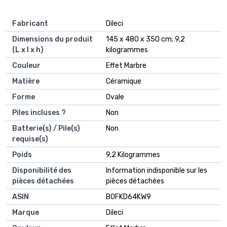
Fabricant
‎Dileci
Dimensions du produit
‎145 x 480 x 350 cm; 9,2
(L x l x h)
kilogrammes
Couleur
‎Effet Marbre
Matière
‎Céramique
Forme
‎Ovale
Piles incluses ?
‎Non
Batterie(s) / Pile(s)
‎Non
requise(s)
Poids
‎9,2 Kilogrammes
Disponibilité des
‎Information indisponible sur les
pièces détachées
pièces détachées
ASIN
B0FKD64KW9
Marque
Dileci