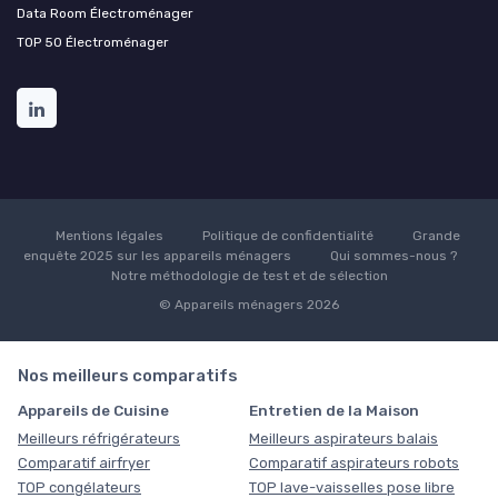
Data Room Électroménager
TOP 50 Électroménager
Mentions légales
Politique de confidentialité
Grande
enquête 2025 sur les appareils ménagers
Qui sommes-nous ?
Notre méthodologie de test et de sélection
© Appareils ménagers 2026
Nos meilleurs comparatifs
Appareils de Cuisine
Entretien de la Maison
Meilleurs réfrigérateurs
Meilleurs aspirateurs balais
Comparatif airfryer
Comparatif aspirateurs robots
TOP congélateurs
TOP lave-vaisselles pose libre