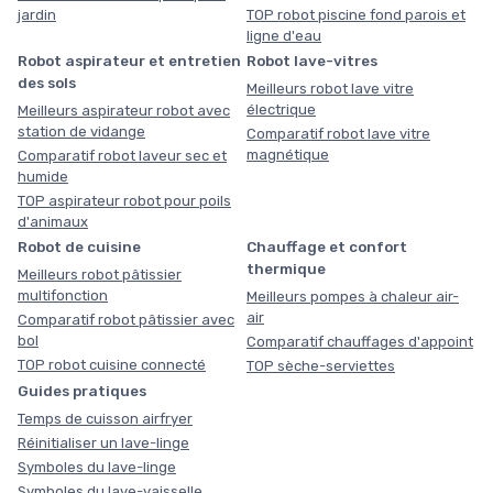
jardin
TOP robot piscine fond parois et
ligne d'eau
Robot aspirateur et entretien
Robot lave-vitres
des sols
Meilleurs robot lave vitre
électrique
Meilleurs aspirateur robot avec
station de vidange
Comparatif robot lave vitre
magnétique
Comparatif robot laveur sec et
humide
TOP aspirateur robot pour poils
d'animaux
Robot de cuisine
Chauffage et confort
thermique
Meilleurs robot pâtissier
multifonction
Meilleurs pompes à chaleur air-
air
Comparatif robot pâtissier avec
bol
Comparatif chauffages d'appoint
TOP robot cuisine connecté
TOP sèche-serviettes
Guides pratiques
Temps de cuisson airfryer
Réinitialiser un lave-linge
Symboles du lave-linge
Symboles du lave-vaisselle