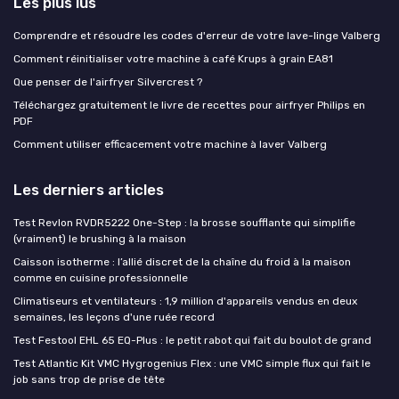
Les plus lus
Comprendre et résoudre les codes d'erreur de votre lave-linge Valberg
Comment réinitialiser votre machine à café Krups à grain EA81
Que penser de l'airfryer Silvercrest ?
Téléchargez gratuitement le livre de recettes pour airfryer Philips en
PDF
Comment utiliser efficacement votre machine à laver Valberg
Les derniers articles
Test Revlon RVDR5222 One-Step : la brosse soufflante qui simplifie
(vraiment) le brushing à la maison
Caisson isotherme : l’allié discret de la chaîne du froid à la maison
comme en cuisine professionnelle
Climatiseurs et ventilateurs : 1,9 million d'appareils vendus en deux
semaines, les leçons d'une ruée record
Test Festool EHL 65 EQ-Plus : le petit rabot qui fait du boulot de grand
Test Atlantic Kit VMC Hygrogenius Flex : une VMC simple flux qui fait le
job sans trop de prise de tête