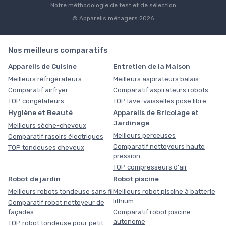
Notre méthodologie de test et de sélection
© Appareils ménagers 2026
Nos meilleurs comparatifs
Appareils de Cuisine
Entretien de la Maison
Meilleurs réfrigérateurs
Meilleurs aspirateurs balais
Comparatif airfryer
Comparatif aspirateurs robots
TOP congélateurs
TOP lave-vaisselles pose libre
Hygiène et Beauté
Appareils de Bricolage et
Jardinage
Meilleurs sèche-cheveux
Meilleurs perceuses
Comparatif rasoirs électriques
Comparatif nettoyeurs haute
TOP tondeuses cheveux
pression
TOP compresseurs d'air
Robot de jardin
Robot piscine
Meilleurs robots tondeuse sans fil
Meilleurs robot piscine à batterie
lithium
Comparatif robot nettoyeur de
façades
Comparatif robot piscine
autonome
TOP robot tondeuse pour petit