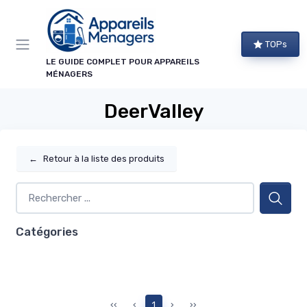
Panneau de gestion des cookies
TOPs
LE GUIDE COMPLET POUR APPAREILS
MÉNAGERS
DeerValley
←
Retour à la liste des produits
Catégories
‹‹
‹
1
›
››