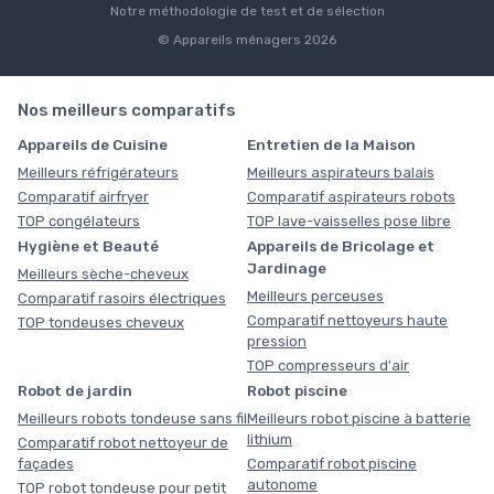
Notre méthodologie de test et de sélection
© Appareils ménagers 2026
Nos meilleurs comparatifs
Appareils de Cuisine
Entretien de la Maison
Meilleurs réfrigérateurs
Meilleurs aspirateurs balais
Comparatif airfryer
Comparatif aspirateurs robots
TOP congélateurs
TOP lave-vaisselles pose libre
Hygiène et Beauté
Appareils de Bricolage et
Jardinage
Meilleurs sèche-cheveux
Meilleurs perceuses
Comparatif rasoirs électriques
Comparatif nettoyeurs haute
TOP tondeuses cheveux
pression
TOP compresseurs d'air
Robot de jardin
Robot piscine
Meilleurs robots tondeuse sans fil
Meilleurs robot piscine à batterie
lithium
Comparatif robot nettoyeur de
façades
Comparatif robot piscine
autonome
TOP robot tondeuse pour petit