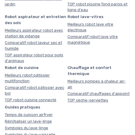
jardin
TOP robot piscine fond parois et
ligne d'eau
Robot aspirateur et entretien
Robot lave-vitres
des sols
Meilleurs robot lave vitre
électrique
Meilleurs aspirateur robot avec
station de vidange
Comparatif robot lave vitre
magnétique
Comparatif robot laveur sec et
humide
TOP aspirateur robot pour poils
d'animaux
Robot de cuisine
Chauffage et confort
thermique
Meilleurs robot pâtissier
multifonction
Meilleurs pompes à chaleur air-
air
Comparatif robot pâtissier avec
bol
Comparatif chauffages d'appoint
TOP robot cuisine connecté
TOP sèche-serviettes
Guides pratiques
Temps de cuisson airfryer
Réinitialiser un lave-linge
Symboles du lave-linge
Symboles du lave-vaisselle