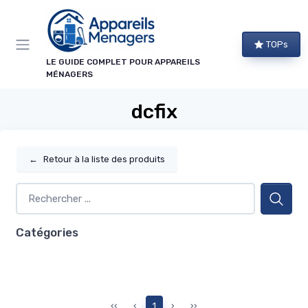
Panneau de gestion des cookies
TOPs
LE GUIDE COMPLET POUR APPAREILS
MÉNAGERS
dcfix
←
Retour à la liste des produits
Catégories
‹‹
‹
1
›
››