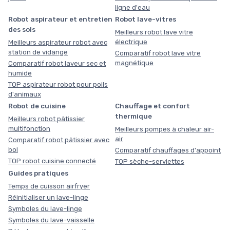
ligne d'eau
Robot aspirateur et entretien
Robot lave-vitres
des sols
Meilleurs robot lave vitre
électrique
Meilleurs aspirateur robot avec
station de vidange
Comparatif robot lave vitre
magnétique
Comparatif robot laveur sec et
humide
TOP aspirateur robot pour poils
d'animaux
Robot de cuisine
Chauffage et confort
thermique
Meilleurs robot pâtissier
multifonction
Meilleurs pompes à chaleur air-
air
Comparatif robot pâtissier avec
bol
Comparatif chauffages d'appoint
TOP robot cuisine connecté
TOP sèche-serviettes
Guides pratiques
Temps de cuisson airfryer
Réinitialiser un lave-linge
Symboles du lave-linge
Symboles du lave-vaisselle