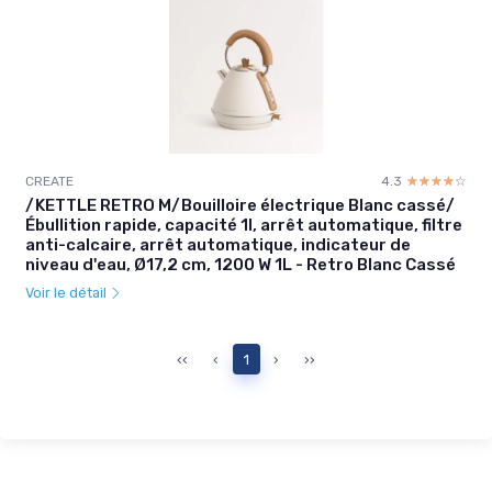
CREATE
4.3
☆☆☆☆☆
★★★★★
/KETTLE RETRO M/Bouilloire électrique Blanc cassé/
Ébullition rapide, capacité 1l, arrêt automatique, filtre
anti-calcaire, arrêt automatique, indicateur de
niveau d'eau, Ø17,2 cm, 1200 W 1L - Retro Blanc Cassé
Voir le détail
‹‹
‹
1
›
››