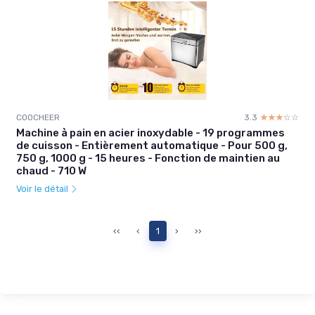
COOCHEER
3.3
☆☆☆☆☆
★★★★★
Machine à pain en acier inoxydable - 19 programmes
de cuisson - Entièrement automatique - Pour 500 g,
750 g, 1000 g - 15 heures - Fonction de maintien au
chaud - 710 W
Voir le détail
‹‹
‹
1
›
››