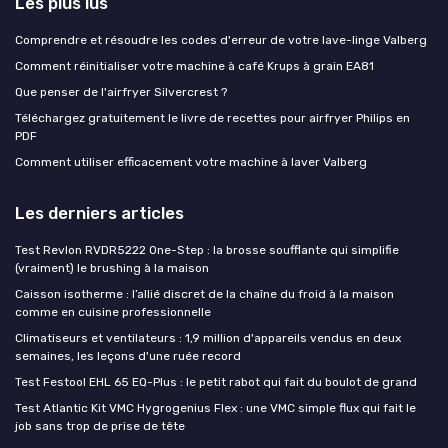
Les plus lus
Comprendre et résoudre les codes d'erreur de votre lave-linge Valberg
Comment réinitialiser votre machine à café Krups à grain EA81
Que penser de l'airfryer Silvercrest ?
Téléchargez gratuitement le livre de recettes pour airfryer Philips en
PDF
Comment utiliser efficacement votre machine à laver Valberg
Les derniers articles
Test Revlon RVDR5222 One-Step : la brosse soufflante qui simplifie
(vraiment) le brushing à la maison
Caisson isotherme : l’allié discret de la chaîne du froid à la maison
comme en cuisine professionnelle
Climatiseurs et ventilateurs : 1,9 million d'appareils vendus en deux
semaines, les leçons d'une ruée record
Test Festool EHL 65 EQ-Plus : le petit rabot qui fait du boulot de grand
Test Atlantic Kit VMC Hygrogenius Flex : une VMC simple flux qui fait le
job sans trop de prise de tête