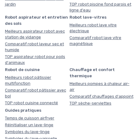
jardin
TOP robot piscine fond parois et
ligne d'eau
Robot aspirateur et entretien
Robot lave-vitres
des sols
Meilleurs robot lave vitre
électrique
Meilleurs aspirateur robot avec
station de vidange
Comparatif robot lave vitre
magnétique
Comparatif robot laveur sec et
humide
TOP aspirateur robot pour poils
d'animaux
Robot de cuisine
Chauffage et confort
thermique
Meilleurs robot pâtissier
multifonction
Meilleurs pompes à chaleur air-
air
Comparatif robot pâtissier avec
bol
Comparatif chauffages d'appoint
TOP robot cuisine connecté
TOP sèche-serviettes
Guides pratiques
Temps de cuisson airfryer
Réinitialiser un lave-linge
Symboles du lave-linge
Symboles du lave-vaisselle