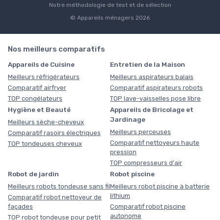
Notre méthodologie de test et de sélection
© Appareils ménagers 2026
Nos meilleurs comparatifs
Appareils de Cuisine
Entretien de la Maison
Meilleurs réfrigérateurs
Meilleurs aspirateurs balais
Comparatif airfryer
Comparatif aspirateurs robots
TOP congélateurs
TOP lave-vaisselles pose libre
Hygiène et Beauté
Appareils de Bricolage et
Jardinage
Meilleurs sèche-cheveux
Meilleurs perceuses
Comparatif rasoirs électriques
Comparatif nettoyeurs haute
TOP tondeuses cheveux
pression
TOP compresseurs d'air
Robot de jardin
Robot piscine
Meilleurs robots tondeuse sans fil
Meilleurs robot piscine à batterie
lithium
Comparatif robot nettoyeur de
façades
Comparatif robot piscine
autonome
TOP robot tondeuse pour petit