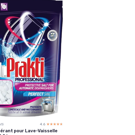
kti
4.6
☆☆☆☆☆
★★★★★
érant pour Lave-Vaisselle