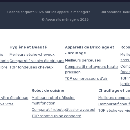
Grande enquête 2025 sur les appareils ménagers
Qui sommes-nous
© Appareils ménagers 2026
Hygiène et Beauté
Appareils de Bricolage et
Robo
Jardinage
is
Meilleurs sèche-cheveux
Meill
sans f
Meilleurs perceuses
obots
Comparatif rasoirs électriques
Comp
Comparatif nettoyeurs haute
libre
TOP tondeuses cheveux
faça
pression
TOP r
TOP compresseurs d'air
jardi
Robot de cuisine
Chauffage et c
 vitre électrique
Meilleurs robot pâtissier
Meilleurs pompes 
multifonction
ve vitre
Comparatif chauf
Comparatif robot pâtissier avec bol
TOP sèche-servie
TOP robot cuisine connecté