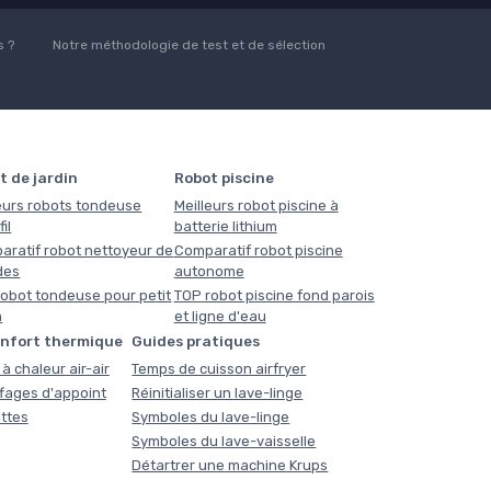
 ?
Notre méthodologie de test et de sélection
t de jardin
Robot piscine
eurs robots tondeuse
Meilleurs robot piscine à
il
batterie lithium
aratif robot nettoyeur de
Comparatif robot piscine
des
autonome
obot tondeuse pour petit
TOP robot piscine fond parois
n
et ligne d'eau
onfort thermique
Guides pratiques
à chaleur air-air
Temps de cuisson airfryer
fages d'appoint
Réinitialiser un lave-linge
ttes
Symboles du lave-linge
Symboles du lave-vaisselle
Détartrer une machine Krups