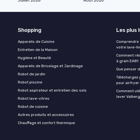
Juillet 2026
Août 2026
Shopping
Les plus 
Appareils de Cuisine
Comprendre e
votre lave-li
Entretien de la Maison
Comment réin
Hygiène et Beauté
à grain EA81
Appareils de Bricolage et Jardinage
Que penser de
Robot de jardin
Téléchargez g
Robot piscine
pour airfryer
Robot aspirateur et entretien des sols
Comment util
laver Valberg
Robot lave-vitres
Robot de cuisine
Autres produits et accessoires
Chauffage et confort thermique