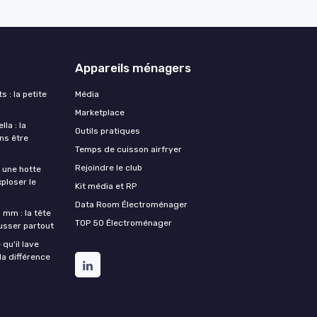
Appareils ménagers
s : la petite
Média
Marketplace
la : la
Outils pratiques
ans être
Temps de cuisson airfryer
Rejoindre le club
une hotte
xploser le
Kit média et RP
Data Room Électroménager
 mm : la tête
TOP 50 Électroménager
ousser partout
qu'il lave
la différence