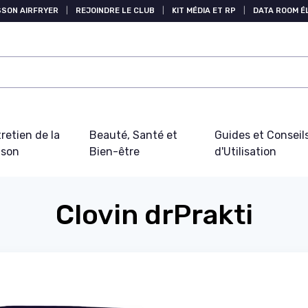
SSON AIRFRYER
|
REJOINDRE LE CLUB
|
KIT MÉDIA ET RP
|
DATA ROOM 
retien de la
Beauté, Santé et
Guides et Conseil
ison
Bien-être
d'Utilisation
Clovin drPrakti