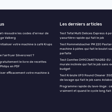
lus
Les derniers articles
t résoudre les codes d'erreur de
Test Tefal Multi Delices Express 6 pot
nge Valberg
yaourtière rapide qui fait le job
itialiser votre machine à café Krups
Test Rommelsbacher PM 220 Pastarel
machine à pâtes qui fait le boulot s
parfaite
 l'airfryer Silvercrest ?
Test Comfee CH90J64ET4A2B2-EU : 
ratuitement le livre de recettes
murale inclinée qui fait le job sans e
 Philips en PDF
budget
iser efficacement votre machine à
Test Kränzle UFO Round Cleaner 350
de lavage qui fait le job sans éclab
Programme rapide du lave-linge : ce 
vraiment et quand le cycle long fait 