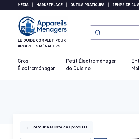
Panneau de gestion des cookies
MÉDIA
|
MARKETPLACE
|
OUTILS PRATIQUES
|
TEMPS DE CUI
LE GUIDE COMPLET POUR
APPAREILS MÉNAGERS
Gros
Petit Électroménager
Ent
Électroménager
de Cuisine
Ma
←
Retour à la liste des produits