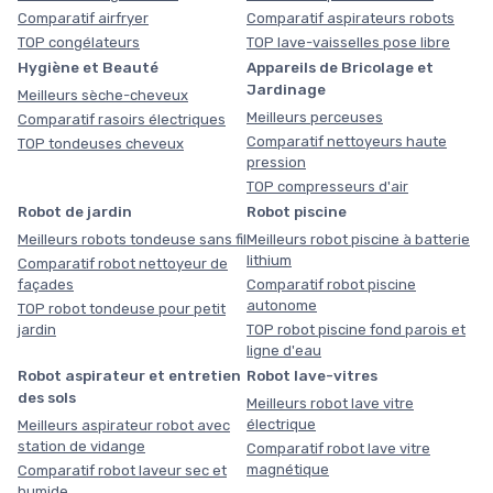
Comparatif airfryer
Comparatif aspirateurs robots
TOP congélateurs
TOP lave-vaisselles pose libre
Hygiène et Beauté
Appareils de Bricolage et
Jardinage
Meilleurs sèche-cheveux
Meilleurs perceuses
Comparatif rasoirs électriques
Comparatif nettoyeurs haute
TOP tondeuses cheveux
pression
TOP compresseurs d'air
Robot de jardin
Robot piscine
Meilleurs robots tondeuse sans fil
Meilleurs robot piscine à batterie
lithium
Comparatif robot nettoyeur de
façades
Comparatif robot piscine
autonome
TOP robot tondeuse pour petit
jardin
TOP robot piscine fond parois et
ligne d'eau
Robot aspirateur et entretien
Robot lave-vitres
des sols
Meilleurs robot lave vitre
électrique
Meilleurs aspirateur robot avec
station de vidange
Comparatif robot lave vitre
magnétique
Comparatif robot laveur sec et
humide