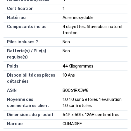
Certification
‎1
Matériau
‎Acier inoxydable
Composants inclus
‎4 clayettes, fil avecbois naturel
fronton
Piles incluses ?
‎Non
Batterie(s) / Pile(s)
‎Non
requise(s)
Poids
‎44 Kilogrammes
Disponibilité des pièces
‎10 Ans
détachées
ASIN
B0C61RXJW8
Moyenne des
1,0 1,0 sur 5 étoiles 1 évaluation
commentaires client
1,0 sur 5 étoiles
Dimensions du produit
54P x 50l x 126H centimètres
Marque
CLIMADIFF