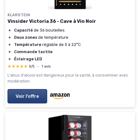
KLARSTEIN
Vinsider Victoria 36 - Cave à Vin Noir
＋
Capacité
de 36 bouteilles
＋
Deux zones
de température
＋
Température
réglable de 5 à 22°C
＋
Commande tactile
＋
Éclairage LED
★★★★★
★★★★★
5/5
—
1 avis
L'abus d'alcool est dangereux pour la santé, à consommer avec
modération.
Voir l'offre