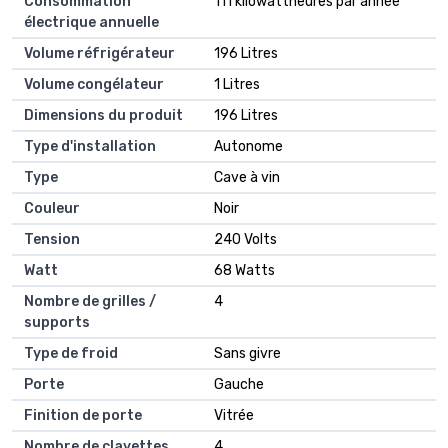
Consommation
‎111 kilowattheures par année
électrique annuelle
Volume réfrigérateur
‎196 Litres
Volume congélateur
‎1 Litres
Dimensions du produit
‎196 Litres
Type d'installation
‎Autonome
Type
‎Cave à vin
Couleur
‎Noir
Tension
‎240 Volts
Watt
‎68 Watts
Nombre de grilles /
‎4
supports
Type de froid
‎Sans givre
Porte
‎Gauche
Finition de porte
‎Vitrée
Nombre de clayettes
‎4