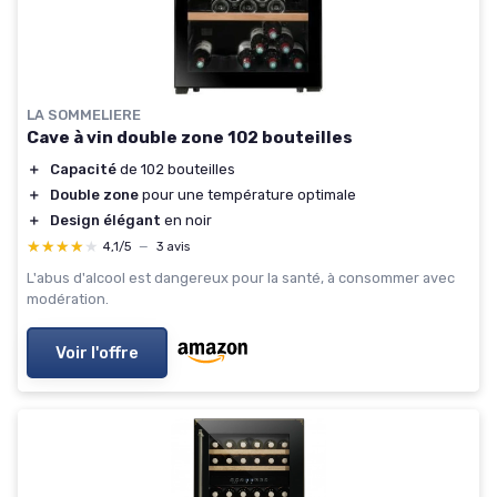
LA SOMMELIERE
Cave à vin double zone 102 bouteilles
＋
Capacité
de 102 bouteilles
＋
Double zone
pour une température optimale
＋
Design élégant
en noir
★★★★★
★★★★★
4,1/5
—
3 avis
L'abus d'alcool est dangereux pour la santé, à consommer avec
modération.
Voir l'offre