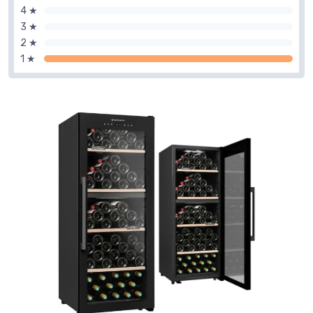
4 ★
3 ★
2 ★
1 ★