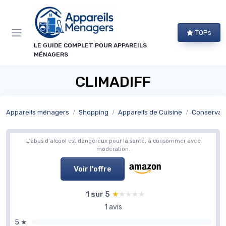
Panneau de gestion des cookies
TOPs
LE GUIDE COMPLET POUR APPAREILS
MÉNAGERS
CLIMADIFF
Appareils ménagers
Shopping
Appareils de Cuisine
Conservat
L’abus d’alcool est dangereux pour la santé, à consommer avec
modération.
Voir l'offre
1 sur 5
★★★★★
★★★★★
1 avis
5 ★