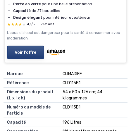
＋
Porte en verre
pour une belle présentation
＋
Capacité
de 27 bouteilles
＋
Design élégant
pour intérieur et extérieur
★★★★★
★★★★★
4,1/5
—
652 avis
L'abus d'alcool est dangereux pour la santé, à consommer avec
modération.
Voir l'offre
Marque
‎CLIMADIFF
Référence
‎CLD115B1
Dimensions du produit
‎54 x 50 x 126 cm; 44
(L x l x h)
kilogrammes
Numéro du modèle de
‎CLD115B1
l'article
Capacité
‎196 Litres