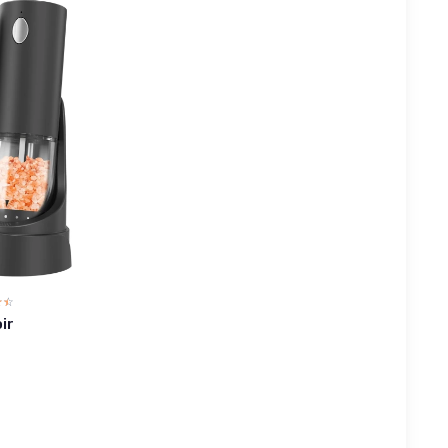
☆☆
★★
ir