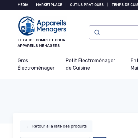
Panneau de gestion des cookies
MÉDIA
|
MARKETPLACE
|
OUTILS PRATIQUES
|
TEMPS DE CUI
LE GUIDE COMPLET POUR
APPAREILS MÉNAGERS
Gros
Petit Électroménager
Ent
Électroménager
de Cuisine
Ma
←
Retour à la liste des produits