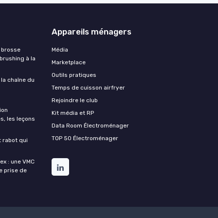
Appareils ménagers
 brosse
Média
 brushing à la
Marketplace
Outils pratiques
 la chaîne du
Temps de cuisson airfryer
Rejoindre le club
ion
Kit média et RP
s, les leçons
Data Room Électroménager
TOP 50 Électroménager
t rabot qui
lex : une VMC
de prise de