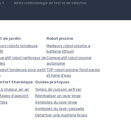
 ?
Notre méthodologie de test et de sélection
t de jardin
Robot piscine
eurs robots tondeuse
Meilleurs robot piscine à
il
batterie lithium
aratif robot nettoyeur de
Comparatif robot piscine
des
autonome
obot tondeuse pour petit
TOP robot piscine fond parois
n
et ligne d'eau
onfort thermique
Guides pratiques
à chaleur air-air
Temps de cuisson airfryer
fages d'appoint
Réinitialiser un lave-linge
ttes
Symboles du lave-linge
Symboles du lave-vaisselle
Détartrer une machine Krups