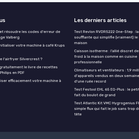
lus
Les derniers articles
t résoudre les codes d'erreur de
Test Revlon RVDR5222 One-Step : la
nge Valberg
soufflante qui simplifie (vraiment) le
maison
itialiser votre machine à café Krups
Caisson isotherme : l’allié discret de
froid à la maison comme en cuisine
 l'airfryer Silvercrest ?
professionnelle
ratuitement le livre de recettes
Climatiseurs et ventilateurs : 1,9 mill
 Philips en PDF
d'appareils vendus en deux semaine
iser efficacement votre machine à
d'une ruée record
Test Festool EHL 65 EQ-Plus : le peti
fait du boulot de grand
Test Atlantic Kit VMC Hygrogenius F
simple flux qui fait le job sans trop 
tête