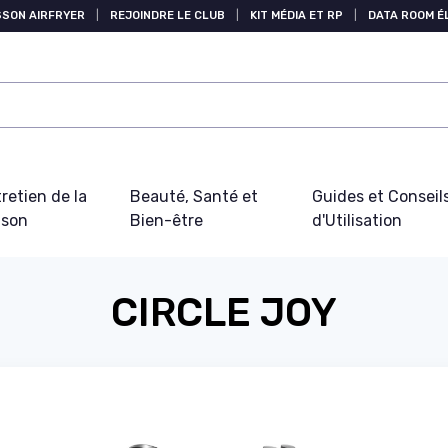
SSON AIRFRYER
|
REJOINDRE LE CLUB
|
KIT MÉDIA ET RP
|
DATA ROOM 
retien de la
Beauté, Santé et
Guides et Conseil
ison
Bien-être
d'Utilisation
CIRCLE JOY