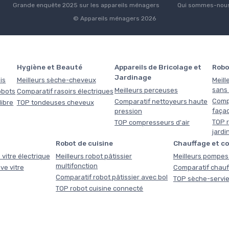
Grande enquête 2025 sur les appareils ménagers
Qui sommes-nous
© Appareils ménagers 2026
Hygiène et Beauté
Appareils de Bricolage et
Robo
Jardinage
is
Meilleurs sèche-cheveux
Meill
sans f
Meilleurs perceuses
obots
Comparatif rasoirs électriques
Comp
Comparatif nettoyeurs haute
libre
TOP tondeuses cheveux
faça
pression
TOP r
TOP compresseurs d'air
jardi
Robot de cuisine
Chauffage et c
 vitre électrique
Meilleurs robot pâtissier
Meilleurs pompes 
multifonction
ve vitre
Comparatif chauf
Comparatif robot pâtissier avec bol
TOP sèche-servie
TOP robot cuisine connecté