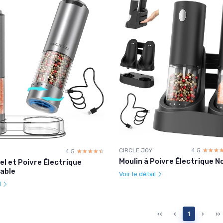
CIRCLE JOY
4.5
☆☆☆
★★★
4.5
☆☆☆☆☆
★★★★★
Moulin à Poivre Électrique No
el et Poivre Électrique
able
Voir le détail
l
‹‹
‹
1
›
››