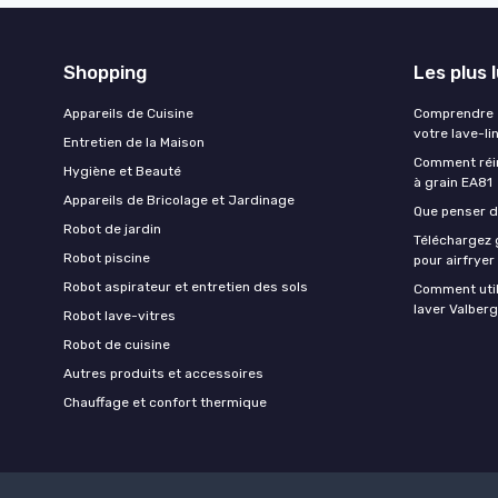
Shopping
Les plus 
Appareils de Cuisine
Comprendre e
votre lave-li
Entretien de la Maison
Comment réin
Hygiène et Beauté
à grain EA81
Appareils de Bricolage et Jardinage
Que penser de
Robot de jardin
Téléchargez g
Robot piscine
pour airfryer
Robot aspirateur et entretien des sols
Comment util
laver Valberg
Robot lave-vitres
Robot de cuisine
Autres produits et accessoires
Chauffage et confort thermique