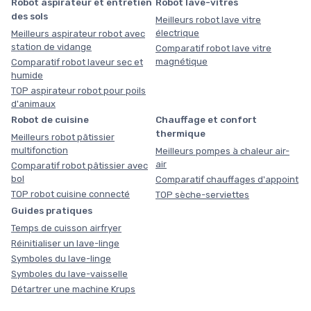
Robot aspirateur et entretien
Robot lave-vitres
des sols
Meilleurs robot lave vitre
électrique
Meilleurs aspirateur robot avec
station de vidange
Comparatif robot lave vitre
magnétique
Comparatif robot laveur sec et
humide
TOP aspirateur robot pour poils
d'animaux
Robot de cuisine
Chauffage et confort
thermique
Meilleurs robot pâtissier
multifonction
Meilleurs pompes à chaleur air-
air
Comparatif robot pâtissier avec
bol
Comparatif chauffages d'appoint
TOP robot cuisine connecté
TOP sèche-serviettes
Guides pratiques
Temps de cuisson airfryer
Réinitialiser un lave-linge
Symboles du lave-linge
Symboles du lave-vaisselle
Détartrer une machine Krups