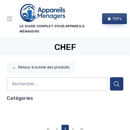
Panneau de gestion des cookies
TOPs
LE GUIDE COMPLET POUR APPAREILS
MÉNAGERS
CHEF
←
Retour à la liste des produits
Catégories
‹‹
‹
1
›
››