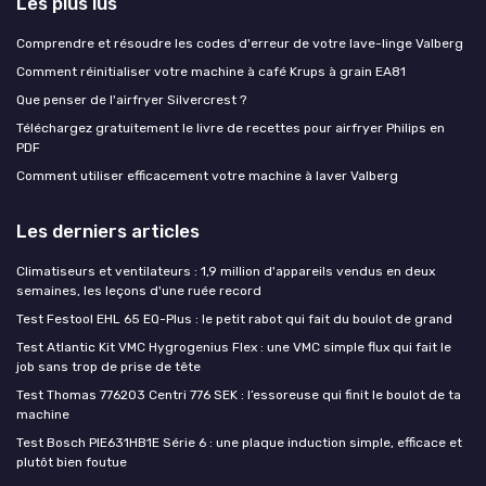
Les plus lus
Comprendre et résoudre les codes d'erreur de votre lave-linge Valberg
Comment réinitialiser votre machine à café Krups à grain EA81
Que penser de l'airfryer Silvercrest ?
Téléchargez gratuitement le livre de recettes pour airfryer Philips en
PDF
Comment utiliser efficacement votre machine à laver Valberg
Les derniers articles
Climatiseurs et ventilateurs : 1,9 million d'appareils vendus en deux
semaines, les leçons d'une ruée record
Test Festool EHL 65 EQ-Plus : le petit rabot qui fait du boulot de grand
Test Atlantic Kit VMC Hygrogenius Flex : une VMC simple flux qui fait le
job sans trop de prise de tête
Test Thomas 776203 Centri 776 SEK : l’essoreuse qui finit le boulot de ta
machine
Test Bosch PIE631HB1E Série 6 : une plaque induction simple, efficace et
plutôt bien foutue