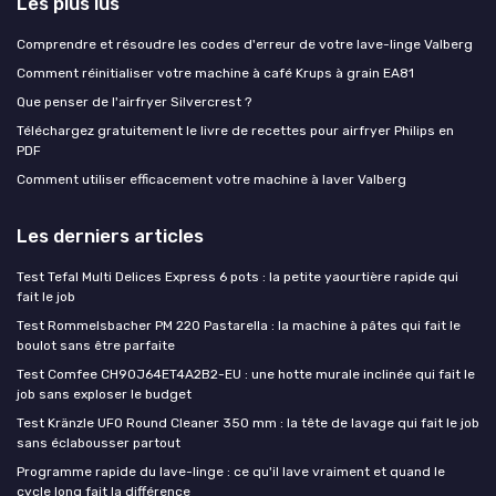
Les plus lus
Comprendre et résoudre les codes d'erreur de votre lave-linge Valberg
Comment réinitialiser votre machine à café Krups à grain EA81
Que penser de l'airfryer Silvercrest ?
Téléchargez gratuitement le livre de recettes pour airfryer Philips en
PDF
Comment utiliser efficacement votre machine à laver Valberg
Les derniers articles
Test Tefal Multi Delices Express 6 pots : la petite yaourtière rapide qui
fait le job
Test Rommelsbacher PM 220 Pastarella : la machine à pâtes qui fait le
boulot sans être parfaite
Test Comfee CH90J64ET4A2B2-EU : une hotte murale inclinée qui fait le
job sans exploser le budget
Test Kränzle UFO Round Cleaner 350 mm : la tête de lavage qui fait le job
sans éclabousser partout
Programme rapide du lave-linge : ce qu'il lave vraiment et quand le
cycle long fait la différence