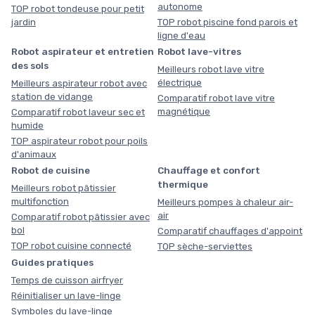
autonome
TOP robot tondeuse pour petit
jardin
TOP robot piscine fond parois et
ligne d'eau
Robot aspirateur et entretien
Robot lave-vitres
des sols
Meilleurs robot lave vitre
électrique
Meilleurs aspirateur robot avec
station de vidange
Comparatif robot lave vitre
magnétique
Comparatif robot laveur sec et
humide
TOP aspirateur robot pour poils
d'animaux
Robot de cuisine
Chauffage et confort
thermique
Meilleurs robot pâtissier
multifonction
Meilleurs pompes à chaleur air-
air
Comparatif robot pâtissier avec
bol
Comparatif chauffages d'appoint
TOP robot cuisine connecté
TOP sèche-serviettes
Guides pratiques
Temps de cuisson airfryer
Réinitialiser un lave-linge
Symboles du lave-linge