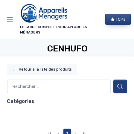
Panneau de gestion des cookies
TOPs
LE GUIDE COMPLET POUR APPAREILS
MÉNAGERS
CENHUFO
←
Retour à la liste des produits
Catégories
‹‹
‹
1
›
››