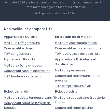
enquête 2025 sur les appareils ménagers
Qui sommes-nous ?
Notre méthodologie de test et de sélection
© Appareils ménagers 2026
Nos meilleurs comparatifs
Appareils de Cuisine
Entretien de la Maison
Meilleurs réfrigérateurs
Meilleurs aspirateurs balais
Comparatif airfryer
Comparatif aspirateurs robots
TOP congélateurs
TOP lave-vaisselles pose libre
Hygiène et Beauté
Appareils de Bricolage et
Jardinage
Meilleurs sèche-cheveux
Meilleurs perceuses
Comparatif rasoirs électriques
Comparatif nettoyeurs haute
TOP tondeuses cheveux
pression
TOP compresseurs d'air
Robot de jardin
Robot piscine
Meilleurs robots tondeuse sans fil
Meilleurs robot piscine à batterie
lithium
Comparatif robot nettoyeur de
façades
Comparatif robot piscine