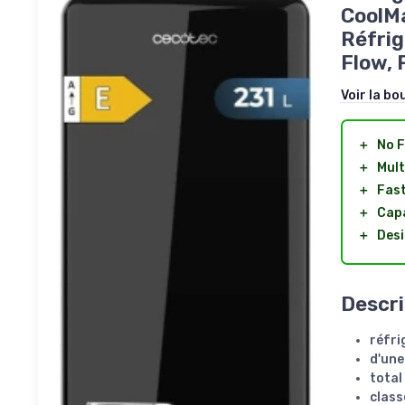
CoolMa
Réfrig
Flow, 
Voir la bo
＋
No F
＋
Mult
＋
Fast
＋
Capa
＋
Desi
Descri
réfri
d'une
total
class