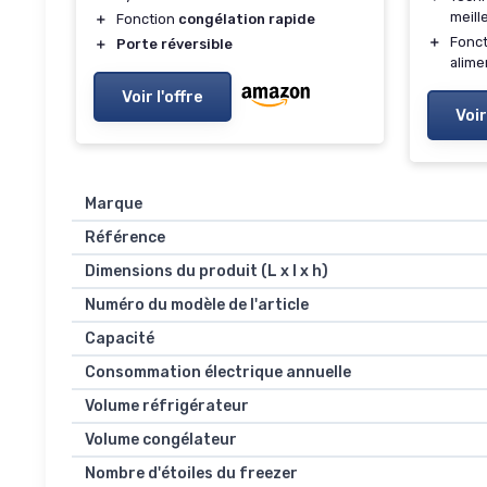
meill
＋
Fonction
congélation rapide
＋
Fonc
＋
Porte réversible
alime
Voir l'offre
Voir
Marque
Référence
Dimensions du produit (L x l x h)
Numéro du modèle de l'article
Capacité
Consommation électrique annuelle
Volume réfrigérateur
Volume congélateur
Nombre d'étoiles du freezer