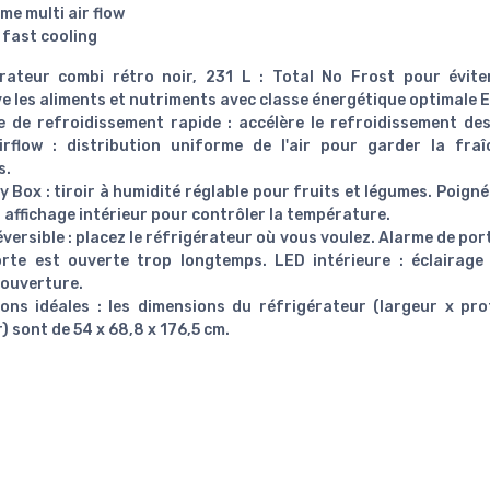
me multi air flow
fast cooling
rateur combi rétro noir, 231 L : Total No Frost pour éviter
e les aliments et nutriments avec classe énergétique optimale E
 de refroidissement rapide : accélère le refroidissement des
irflow : distribution uniforme de l'air pour garder la fra
s.
y Box : tiroir à humidité réglable pour fruits et légumes. Poig
t affichage intérieur pour contrôler la température.
versible : placez le réfrigérateur où vous voulez. Alarme de port
orte est ouverte trop longtemps. LED intérieure : éclairage
ouverture.
ons idéales : les dimensions du réfrigérateur (largeur x pr
) sont de 54 x 68,8 x 176,5 cm.