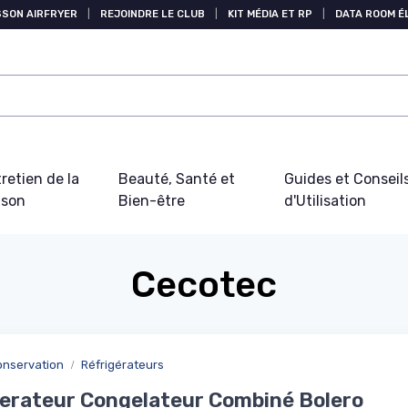
SSON AIRFRYER
|
REJOINDRE LE CLUB
|
KIT MÉDIA ET RP
|
DATA ROOM 
retien de la
Beauté, Santé et
Guides et Conseil
ison
Bien-être
d'Utilisation
Cecotec
nservation
Réfrigérateurs
erateur Congelateur Combiné Bolero