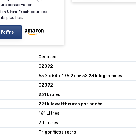
eure conservation
tion
Ultra Fresh
pour des
nts plus frais
 l'offre
‎Cecotec
‎02092
‎65,2 x 54 x 176,2 cm; 52,23 kilogrammes
‎02092
‎231 Litres
‎221 kilowattheures par année
‎161 Litres
‎70 Litres
‎Frigoríficos retro