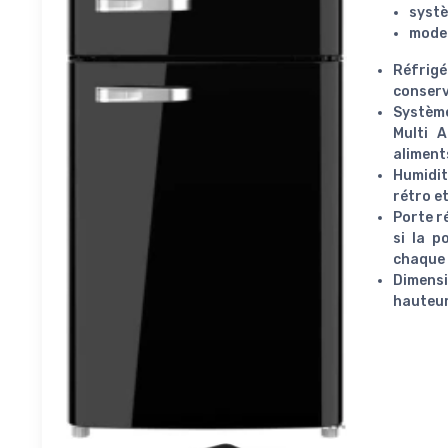
systè
mode 
Réfrigé
conserv
Système
Multi A
aliment
Humidit
rétro e
Porte ré
si la p
chaque 
Dimensi
hauteur