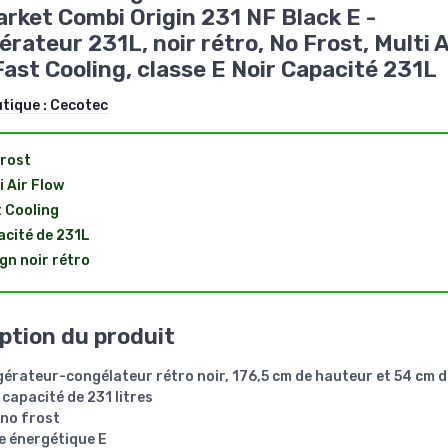
rket Combi Origin 231 NF Black E -
érateur 231L, noir rétro, No Frost, Multi A
Fast Cooling, classe E Noir Capacité 231L
utique :
Cecotec
rost
i Air Flow
 Cooling
cité de 231L
gn noir rétro
ption du produit
gérateur-congélateur rétro noir, 176,5 cm de hauteur et 54 cm d
 capacité de 231 litres
 no frost
e énergétique E