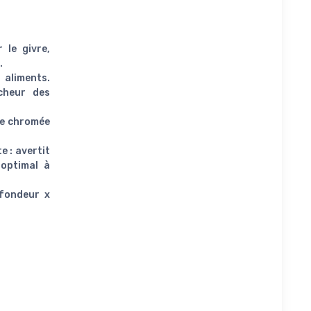
 le givre,
.
 aliments.
îcheur des
née chromée
e : avertit
 optimal à
ofondeur x