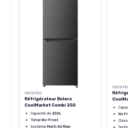
CECOTE
Réfrig
CECOTEC
Réfrigérateur Bolero
CoolMa
CoolMarket Combi 250
＋
Capa
＋
Capacité de
250L
＋
No F
＋
Total No-Frost
＋
Clas
＋
Système
Multi Airflow
＋
Tech