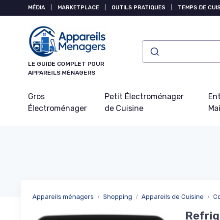
Panneau de gestion des cookies
MÉDIA
|
MARKETPLACE
|
OUTILS PRATIQUES
|
TEMPS DE CUI
LE GUIDE COMPLET POUR
APPAREILS MÉNAGERS
Gros
Petit Électroménager
Ent
Électroménager
de Cuisine
Ma
Appareils ménagers
Shopping
Appareils de Cuisine
Co
Refrig