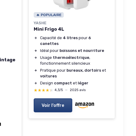
🔥 POPULAIRE
YASHE
Mini Frigo 4L
＋
Capacité de
4 litres
pour
6
canettes
＋
Idéal pour
boissons et nourriture
＋
Usage
thermoélectrique
,
intage
fonctionnement silencieux
＋
Pratique pour
bureaux, dortoirs
et
voitures
＋
Design
compact
et
léger
★★★★★
★★★★★
4,3/5
—
2025 avis
Voir l'offre