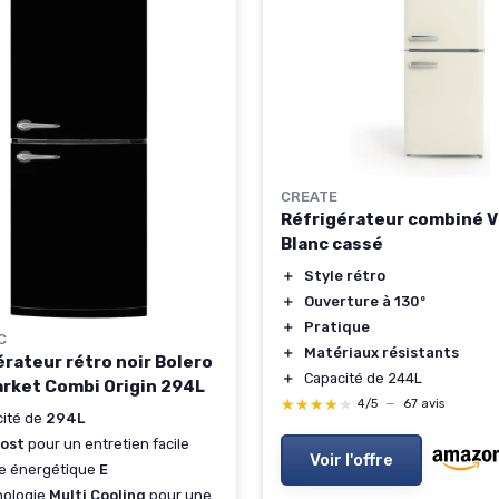
CREATE
Réfrigérateur combiné V
Blanc cassé
＋
Style rétro
＋
Ouverture à 130º
＋
Pratique
C
＋
Matériaux résistants
érateur rétro noir Bolero
＋
Capacité de 244L
rket Combi Origin 294L
★★★★★
★★★★★
4/5
—
67 avis
cité de
294L
rost
pour un entretien facile
Voir l'offre
se énergétique
E
nologie
Multi Cooling
pour une