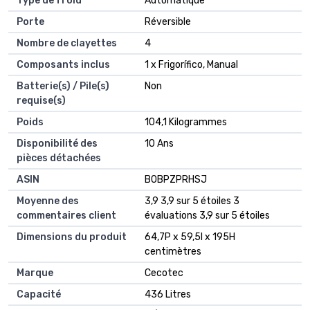
Type de froid
‎Automatique
Porte
‎Réversible
Nombre de clayettes
‎4
Composants inclus
‎1 x Frigorífico, Manual
Batterie(s) / Pile(s)
‎Non
requise(s)
Poids
‎104,1 Kilogrammes
Disponibilité des
‎10 Ans
pièces détachées
ASIN
B0BPZPRHSJ
Moyenne des
3,9 3,9 sur 5 étoiles 3
commentaires client
évaluations 3,9 sur 5 étoiles
Dimensions du produit
64,7P x 59,5l x 195H
centimètres
Marque
Cecotec
Capacité
436 Litres