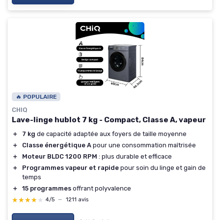
🔥 POPULAIRE
CHIQ
Lave-linge hublot 7 kg - Compact, Classe A, vapeur
＋
7 kg
de capacité adaptée aux foyers de taille moyenne
＋
Classe énergétique A
pour une consommation maîtrisée
＋
Moteur BLDC 1200 RPM
: plus durable et efficace
＋
Programmes vapeur et rapide
pour soin du linge et gain de
temps
＋
15 programmes
offrant polyvalence
★★★★★
★★★★★
4/5
—
1211 avis