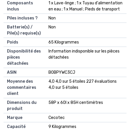
Composants
‎1 x Lave-linge ; 1 x Tuyau d'alimentation
inclus
en eau ; 1 x Manuel ; Pieds de transport
Piles incluses ?
‎Non
Batterie(s) /
‎Non
Pile(s) requise(s)
Poids
‎65 Kilogrammes
Disponibilité des
‎Information indisponible sur les pièces
pièces
détachées
détachées
ASIN
B0BPYWC3CJ
Moyenne des
4,0 4,0 sur 5 étoiles 227 évaluations
commentaires
4,0 sur 5 étoiles
client
Dimensions du
58P x 60l x 85H centimètres
produit
Marque
Cecotec
Capacité
9 Kilogrammes