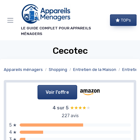
Panneau de gestion des cookies
TOPs
LE GUIDE COMPLET POUR APPAREILS
MÉNAGERS
Cecotec
Appareils ménagers
Shopping
Entretien de la Maison
Entretien
Voir l'offre
4 sur 5
★★★★★
★★★★★
227 avis
5 ★
4 ★
3 ★