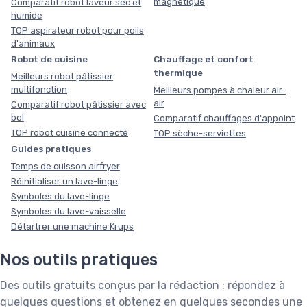
magnétique
Comparatif robot laveur sec et
humide
TOP aspirateur robot pour poils
d'animaux
Robot de cuisine
Chauffage et confort
thermique
Meilleurs robot pâtissier
multifonction
Meilleurs pompes à chaleur air-
air
Comparatif robot pâtissier avec
bol
Comparatif chauffages d'appoint
TOP robot cuisine connecté
TOP sèche-serviettes
Guides pratiques
Temps de cuisson airfryer
Réinitialiser un lave-linge
Symboles du lave-linge
Symboles du lave-vaisselle
Détartrer une machine Krups
Nos outils pratiques
Des outils gratuits conçus par la rédaction : répondez à
quelques questions et obtenez en quelques secondes une