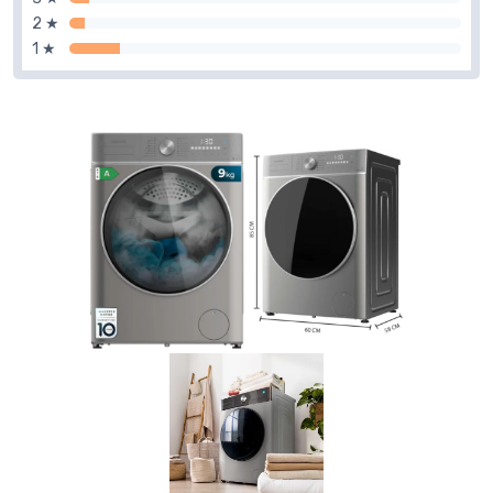
2 ★
1 ★