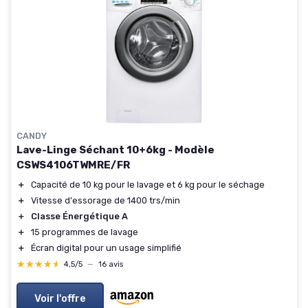
CANDY
Lave-Linge Séchant 10+6kg - Modèle
CSWS4106TWMRE/FR
＋
Capacité de 10 kg pour le lavage et 6 kg pour le séchage
＋
Vitesse d'essorage de 1400 trs/min
＋
Classe Énergétique A
＋
15 programmes de lavage
＋
Écran digital pour un usage simplifié
★★★★★
★★★★★
4,5/5
—
16 avis
Voir l'offre