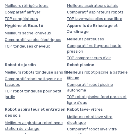
Meilleurs réfrigérateurs
Meilleurs aspirateurs balais
Comparatif airfryer
Comparatif aspirateurs robots
TOP congélateurs
TOP lave-vaisselles pose libre
Hygiène et Beauté
Appareils de Bricolage et
Jardinage
Meilleurs sèche-cheveux
Meilleurs perceuses
Comparatif rasoirs électriques
Comparatif nettoyeurs haute
TOP tondeuses cheveux
pression
TOP compresseurs d'air
Robot de jardin
Robot piscine
Meilleurs robots tondeuse sans fil
Meilleurs robot piscine à batterie
lithium
Comparatif robot nettoyeur de
façades
Comparatif robot piscine
autonome
TOP robot tondeuse pour petit
jardin
TOP robot piscine fond parois et
ligne d'eau
Robot aspirateur et entretien
Robot lave-vitres
des sols
Meilleurs robot lave vitre
électrique
Meilleurs aspirateur robot avec
station de vidange
Comparatif robot lave vitre