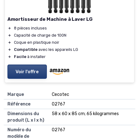
Amortisseur de Machine à Laver LG
＋
8 pièces incluses
＋
Capacité de charge de 100N
＋
Coque en plastique noir
＋
Compatible
avec les appareils LG
＋
Facile
à installer
Voir l'offre
Marque
‎Cecotec
Référence
‎02767
Dimensions du
‎58 x 60 x 85 cm; 65 kilogrammes
produit (L x l x h)
Numéro du
‎02767
modèle de