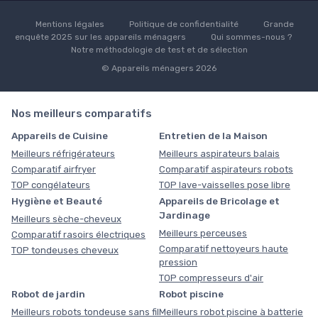
Mentions légales
Politique de confidentialité
Grande
enquête 2025 sur les appareils ménagers
Qui sommes-nous ?
Notre méthodologie de test et de sélection
© Appareils ménagers 2026
Nos meilleurs comparatifs
Appareils de Cuisine
Entretien de la Maison
Meilleurs réfrigérateurs
Meilleurs aspirateurs balais
Comparatif airfryer
Comparatif aspirateurs robots
TOP congélateurs
TOP lave-vaisselles pose libre
Hygiène et Beauté
Appareils de Bricolage et
Jardinage
Meilleurs sèche-cheveux
Meilleurs perceuses
Comparatif rasoirs électriques
Comparatif nettoyeurs haute
TOP tondeuses cheveux
pression
TOP compresseurs d'air
Robot de jardin
Robot piscine
Meilleurs robots tondeuse sans fil
Meilleurs robot piscine à batterie