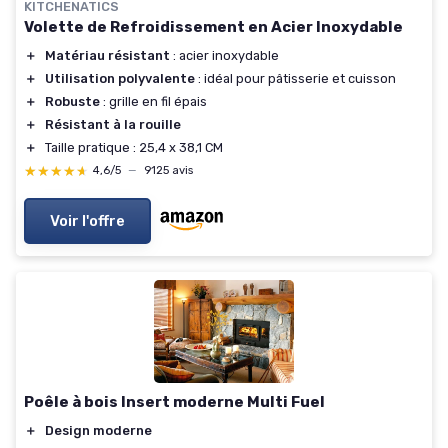
KITCHENATICS
Volette de Refroidissement en Acier Inoxydable
＋
Matériau résistant
: acier inoxydable
＋
Utilisation polyvalente
: idéal pour pâtisserie et cuisson
＋
Robuste
: grille en fil épais
＋
Résistant à la rouille
＋
Taille pratique : 25,4 x 38,1 CM
★★★★★
★★★★★
4,6/5
—
9125 avis
Voir l'offre
Poêle à bois Insert moderne Multi Fuel
＋
Design moderne