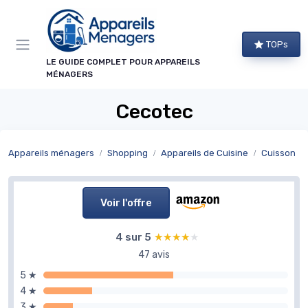
Panneau de gestion des cookies
TOPs
LE GUIDE COMPLET POUR APPAREILS
MÉNAGERS
Cecotec
Appareils ménagers
Shopping
Appareils de Cuisine
Cuisson
Voir l'offre
4 sur 5
★★★★★
★★★★★
47 avis
5 ★
4 ★
3 ★