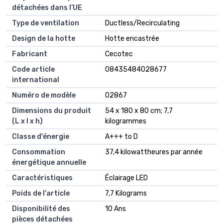
détachées dans l’UE
Type de ventilation
‎Ductless/Recirculating
Design de la hotte
‎Hotte encastrée
Fabricant
‎Cecotec
Code article
‎08435484028677
international
Numéro de modèle
‎02867
Dimensions du produit
‎54 x 180 x 80 cm; 7,7
(L x l x h)
kilogrammes
Classe d'énergie
‎A+++ to D
Consommation
‎37,4 kilowattheures par année
énergétique annuelle
Caractéristiques
‎Éclairage LED
Poids de l'article
‎7,7 Kilograms
Disponibilité des
‎10 Ans
pièces détachées