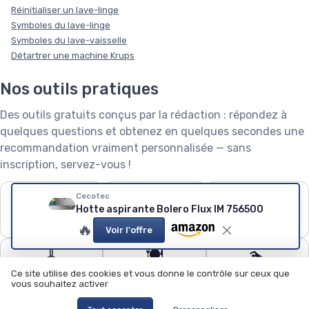
Réinitialiser un lave-linge
Symboles du lave-linge
Symboles du lave-vaisselle
Détartrer une machine Krups
Nos outils pratiques
Des outils gratuits conçus par la rédaction : répondez à
quelques questions et obtenez en quelques secondes une
recommandation vraiment personnalisée — sans
inscription, servez-vous !
❄️
🧺
🌱
Cecotec
Hotte aspirante Bolero Flux IM 756500
Puissance de
Capacité de lave-
Robot tondeuse : le
climatiseur
linge
calculateur
🔥
Voir l'offre
🧹
🍽️
🏊
Quel aspirateur
Configurateur lave-
Quel robot piscine ?
Ce site utilise des cookies et vous donne le contrôle sur ceux que
choisir ?
vaisselle
vous souhaitez activer