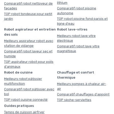
lithium
Comparatif robot nettoyeur de
façades
Comparatif robot piscine
autonome
TOP robot tondeuse pour petit
jardin
TOP robot piscine fond parois et
ligne d'eau
Robot aspirateur et entretien
Robot lave-vitres
des sols
Meilleurs robot lave vitre
électrique
Meilleurs aspirateur robot avec
station de vidange
Comparatif robot lave vitre
magnétique
Comparatif robot laveur sec et
humide
TOP aspirateur robot pour poils
d'animaux
Robot de cuisine
Chauffage et confort
thermique
Meilleurs robot pâtissier
multifonction
Meilleurs pompes à chaleur air-
air
Comparatif robot pâtissier avec
bol
Comparatif chauffages d'appoint
TOP robot cuisine connecté
TOP sèche-serviettes
Guides pratiques
Temps de cuisson airfryer