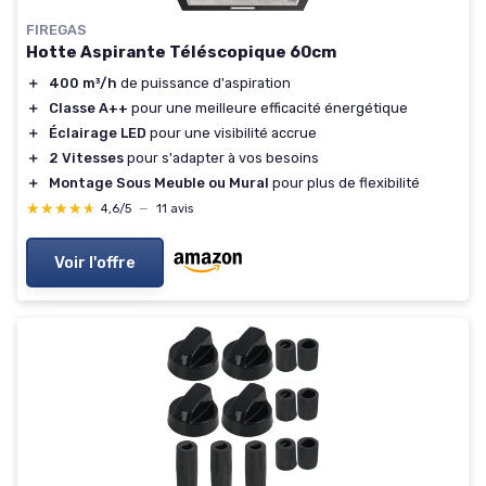
FIREGAS
Hotte Aspirante Téléscopique 60cm
＋
400 m³/h
de puissance d'aspiration
＋
Classe A++
pour une meilleure efficacité énergétique
＋
Éclairage LED
pour une visibilité accrue
＋
2 Vitesses
pour s'adapter à vos besoins
＋
Montage Sous Meuble ou Mural
pour plus de flexibilité
★★★★★
★★★★★
4,6/5
—
11 avis
Voir l'offre