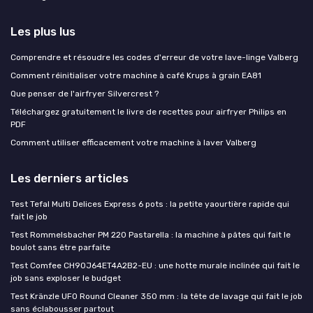
Les plus lus
Comprendre et résoudre les codes d'erreur de votre lave-linge Valberg
Comment réinitialiser votre machine à café Krups à grain EA81
Que penser de l'airfryer Silvercrest ?
Téléchargez gratuitement le livre de recettes pour airfryer Philips en
PDF
Comment utiliser efficacement votre machine à laver Valberg
Les derniers articles
Test Tefal Multi Delices Express 6 pots : la petite yaourtière rapide qui
fait le job
Test Rommelsbacher PM 220 Pastarella : la machine à pâtes qui fait le
boulot sans être parfaite
Test Comfee CH90J64ET4A2B2-EU : une hotte murale inclinée qui fait le
job sans exploser le budget
Test Kränzle UFO Round Cleaner 350 mm : la tête de lavage qui fait le job
sans éclabousser partout