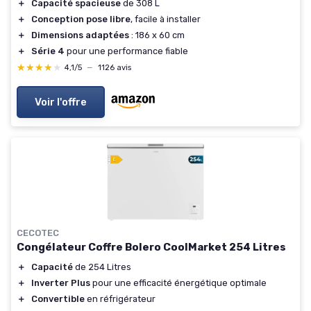
＋
Capacité spacieuse
de 308 L
＋
Conception pose libre
, facile à installer
＋
Dimensions adaptées
: 186 x 60 cm
＋
Série 4
pour une performance fiable
★★★★★
★★★★★
4,1/5
—
1126 avis
Voir l'offre
CECOTEC
Congélateur Coffre Bolero CoolMarket 254 Litres
＋
Capacité
de 254 Litres
＋
Inverter Plus
pour une efficacité énergétique optimale
＋
Convertible
en réfrigérateur