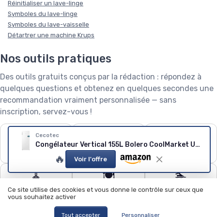
Réinitialiser un lave-linge
Symboles du lave-linge
Symboles du lave-vaisselle
Détartrer une machine Krups
Nos outils pratiques
Des outils gratuits conçus par la rédaction : répondez à
quelques questions et obtenez en quelques secondes une
recommandation vraiment personnalisée — sans
inscription, servez-vous !
❄️
🧺
🌱
Cecotec
Congélateur Vertical 155L Bolero CoolMarket UF 155 White E
Puissance de
Capacité de lave-
Robot tondeuse : le
climatiseur
linge
calculateur
🔥
Voir l'offre
🧹
🍽️
🏊
Quel aspirateur
Configurateur lave-
Quel robot piscine ?
Ce site utilise des cookies et vous donne le contrôle sur ceux que
choisir ?
vaisselle
vous souhaitez activer
Tout accepter
Personnaliser