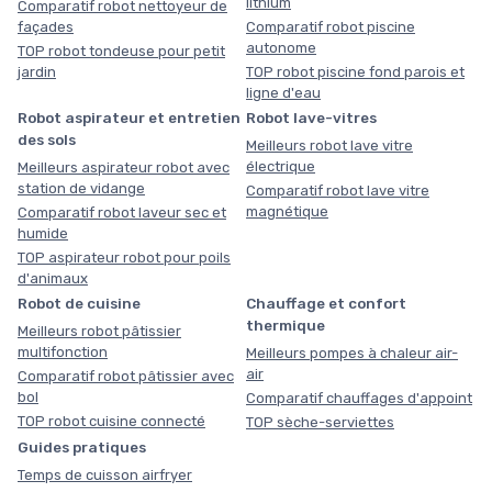
lithium
Comparatif robot nettoyeur de
façades
Comparatif robot piscine
autonome
TOP robot tondeuse pour petit
jardin
TOP robot piscine fond parois et
ligne d'eau
Robot aspirateur et entretien
Robot lave-vitres
des sols
Meilleurs robot lave vitre
électrique
Meilleurs aspirateur robot avec
station de vidange
Comparatif robot lave vitre
magnétique
Comparatif robot laveur sec et
humide
TOP aspirateur robot pour poils
d'animaux
Robot de cuisine
Chauffage et confort
thermique
Meilleurs robot pâtissier
multifonction
Meilleurs pompes à chaleur air-
air
Comparatif robot pâtissier avec
bol
Comparatif chauffages d'appoint
TOP robot cuisine connecté
TOP sèche-serviettes
Guides pratiques
Temps de cuisson airfryer