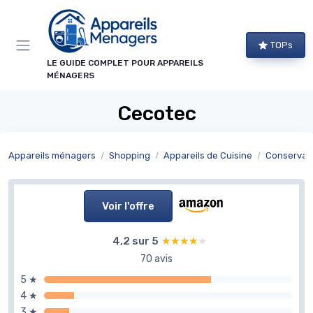
Panneau de gestion des cookies
TOPs
LE GUIDE COMPLET POUR APPAREILS
MÉNAGERS
Cecotec
Appareils ménagers
Shopping
Appareils de Cuisine
Conservat
Voir l'offre
4,2 sur 5
★★★★★
★★★★★
70 avis
5 ★
4 ★
3 ★