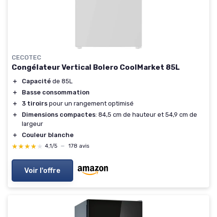
CECOTEC
Congélateur Vertical Bolero CoolMarket 85L
＋
Capacité
de 85L
＋
Basse consommation
＋
3 tiroirs
pour un rangement optimisé
＋
Dimensions compactes
: 84,5 cm de hauteur et 54,9 cm de
largeur
＋
Couleur blanche
★★★★★
★★★★★
4,1/5
—
178 avis
Voir l'offre