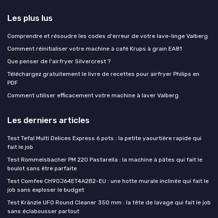
Les plus lus
Comprendre et résoudre les codes d'erreur de votre lave-linge Valberg
Comment réinitialiser votre machine à café Krups à grain EA81
Que penser de l'airfryer Silvercrest ?
Téléchargez gratuitement le livre de recettes pour airfryer Philips en
PDF
Comment utiliser efficacement votre machine à laver Valberg
Les derniers articles
Test Tefal Multi Delices Express 6 pots : la petite yaourtière rapide qui
fait le job
Test Rommelsbacher PM 220 Pastarella : la machine à pâtes qui fait le
boulot sans être parfaite
Test Comfee CH90J64ET4A2B2-EU : une hotte murale inclinée qui fait le
job sans exploser le budget
Test Kränzle UFO Round Cleaner 350 mm : la tête de lavage qui fait le job
sans éclabousser partout