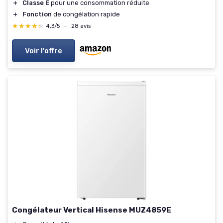
＋
Classe E
pour une consommation réduite
＋
Fonction
de congélation rapide
★★★★★
★★★★★
4,3/5
—
28 avis
Voir l'offre
Congélateur Vertical Hisense MUZ4859E