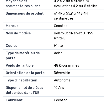
Moyenne des
4,2 4,2 sur 5 étoiles 70
commentaires client
évaluations 4,2 sur 5 étoiles
Dimensions du produit
61,4P x 55,9l x 143,4H
centimètres
Marque
Cecotec
Nom de modèle
Bolero CoolMarket UF 155
White E
Couleur
White
Type de matériau de
Acier
porte
Poids de l'article
48 Kilogrammes
Orientation de la porte
Réversible
Type d'installation
Autonome
Disponibilité de pièces
10 Ans
détachées dans l’UE
Fabricant
Cecotec