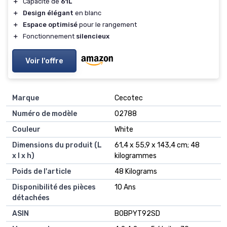
＋
Capacité de
61L
＋
Design élégant
en blanc
＋
Espace optimisé
pour le rangement
＋
Fonctionnement
silencieux
Voir l'offre
Marque
‎Cecotec
Numéro de modèle
‎02788
Couleur
‎White
Dimensions du produit (L
‎61,4 x 55,9 x 143,4 cm; 48
x l x h)
kilogrammes
Poids de l'article
‎48 Kilograms
Disponibilité des pièces
‎10 Ans
détachées
ASIN
B0BPYT92SD