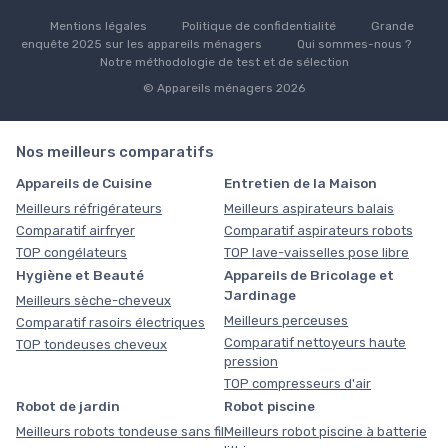
Mentions légales
Politique de confidentialité
Grande
enquête 2025 sur les appareils ménagers
Qui sommes-nous ?
Notre méthodologie de test et de sélection
© Appareils ménagers 2026
Nos meilleurs comparatifs
Appareils de Cuisine
Entretien de la Maison
Meilleurs réfrigérateurs
Meilleurs aspirateurs balais
Comparatif airfryer
Comparatif aspirateurs robots
TOP congélateurs
TOP lave-vaisselles pose libre
Hygiène et Beauté
Appareils de Bricolage et
Jardinage
Meilleurs sèche-cheveux
Meilleurs perceuses
Comparatif rasoirs électriques
Comparatif nettoyeurs haute
TOP tondeuses cheveux
pression
TOP compresseurs d'air
Robot de jardin
Robot piscine
Meilleurs robots tondeuse sans fil
Meilleurs robot piscine à batterie