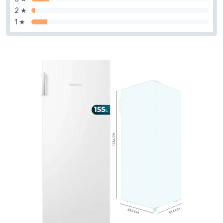
2 ★
1 ★