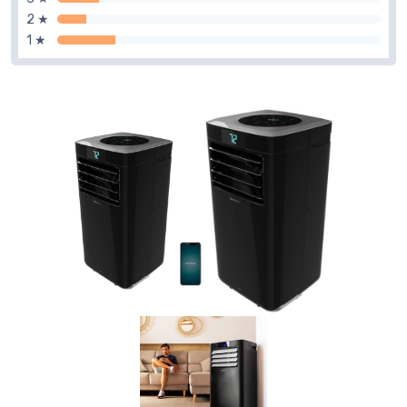
2 ★
1 ★