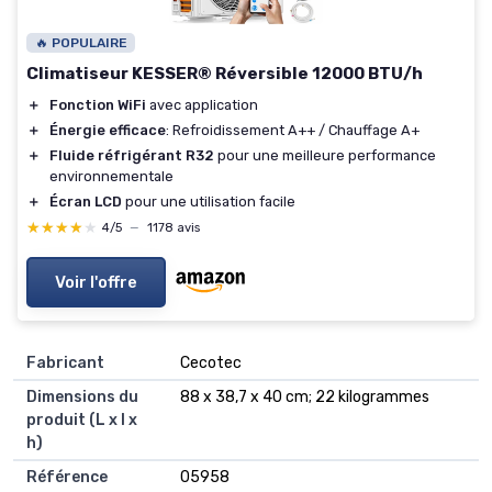
🔥 POPULAIRE
Climatiseur KESSER® Réversible 12000 BTU/h
＋
Fonction WiFi
avec application
＋
Énergie efficace
: Refroidissement A++ / Chauffage A+
＋
Fluide réfrigérant R32
pour une meilleure performance
environnementale
＋
Écran LCD
pour une utilisation facile
★★★★★
★★★★★
4/5
—
1178 avis
Voir l'offre
Fabricant
‎Cecotec
Dimensions du
‎88 x 38,7 x 40 cm; 22 kilogrammes
produit (L x l x
h)
Référence
‎05958