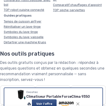
Comparatif robot pâtissier avec
bol
Comparatif chauffages d'appoint
TOP robot cuisine connecté
TOP sèche-serviettes
Guides pratiques
Temps de cuisson airfryer
Réinitialiser un lave-linge
Symboles du lave-linge
Symboles du lave-vaisselle
Détartrer une machine Krups
Nos outils pratiques
Des outils gratuits conçus par la rédaction : répondez à
quelques questions et obtenez en quelques secondes une
recommandation vraiment personnalisée — sans
inscription, servez-vous !
❄️
🧺
🌱
Cecotec
Puissance de
Capacité de lave-
Robot tondeuse : le
Climatiseur Portable ForceClima 9350
climatiseur
linge
calculateur
🔥
Voir l'offre