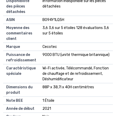
Disponibilité
‎Information indisponible sur les pièces
des pièces
détachées
détachées
ASIN
B094Y1LQ5H
Moyenne des
3,6 3,6 sur 5 étoiles 128 évaluations 3,6
commentaires
sur 5 étoiles
client
Marque
Cecotec
Puissance de
9000 BTU (unité thermique britannique)
refroidissement
Caractéristique
Wi-Fi activée, Télécommandé, Fonction
spéciale
de chauffage et de refroidissement,
Déshumidificateur
Dimensions du
88P x 38,7l x 40H centimètres
produit
Note BEE
1 Étoile
Année de début
2021