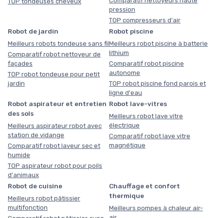
Comparatif nettoyeurs haute
TOP tondeuses cheveux
pression
TOP compresseurs d'air
Robot de jardin
Robot piscine
Meilleurs robots tondeuse sans fil
Meilleurs robot piscine à batterie
lithium
Comparatif robot nettoyeur de
façades
Comparatif robot piscine
autonome
TOP robot tondeuse pour petit
jardin
TOP robot piscine fond parois et
ligne d'eau
Robot aspirateur et entretien
Robot lave-vitres
des sols
Meilleurs robot lave vitre
électrique
Meilleurs aspirateur robot avec
station de vidange
Comparatif robot lave vitre
magnétique
Comparatif robot laveur sec et
humide
TOP aspirateur robot pour poils
d'animaux
Robot de cuisine
Chauffage et confort
thermique
Meilleurs robot pâtissier
multifonction
Meilleurs pompes à chaleur air-
air