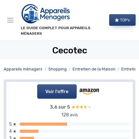
Panneau de gestion des cookies
TOPs
LE GUIDE COMPLET POUR APPAREILS
MÉNAGERS
Cecotec
Appareils ménagers
Shopping
Entretien de la Maison
Entretien 
Voir l'offre
3,6 sur 5
★★★★★
★★★★★
128 avis
5 ★
4 ★
3 ★