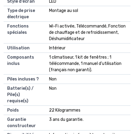
Style d'écran
‎LED
Type de prise
‎Montage au sol
électrique
Fonctions
‎Wi-Fi activée, Télécommandé, Fonction
spéciales
de chauffage et de refroidissement,
Déshumidificateur
Utilisation
‎Intérieur
Composants
‎1 climatiseur, 1 kit de fenêtres ; 1
inclus
télécommande, 1 manuel d'utilisation
(français non garanti).
Piles incluses ?
‎Non
Batterie(s) /
‎Non
Pile(s)
requise(s)
Poids
‎22 Kilogrammes
Garantie
‎3 ans du garantie.
constructeur