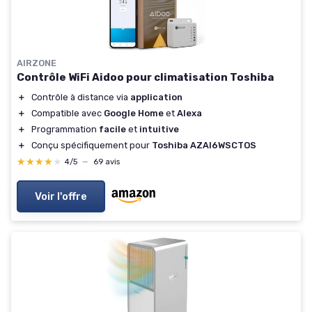
AIRZONE
Contrôle WiFi Aidoo pour climatisation Toshiba
＋
Contrôle à distance via
application
＋
Compatible avec
Google Home
et
Alexa
＋
Programmation
facile
et
intuitive
＋
Conçu spécifiquement pour
Toshiba AZAI6WSCTOS
★★★★★
★★★★★
4/5
—
69 avis
Voir l'offre