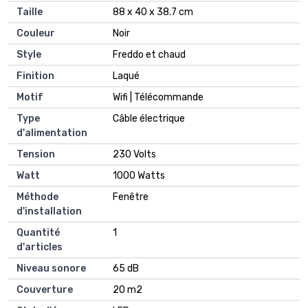
Taille
‎88 x 40 x 38.7 cm
Couleur
‎Noir
Style
‎Freddo et chaud
Finition
‎Laqué
Motif
‎Wifi | Télécommande
Type
‎Câble électrique
d'alimentation
Tension
‎230 Volts
Watt
‎1000 Watts
Méthode
‎Fenêtre
d'installation
Quantité
‎1
d'articles
Niveau sonore
‎65 dB
Couverture
‎20 m2