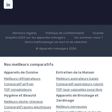
Mentions légales
Politique de confidentialité
Grande
enquête 2025 sur les appareils ménagers
Qui sommes-nous ?
Notre méthodologie de test et de sélection
© Appareils ménagers 2026
Nos meilleurs comparatifs
Appareils de Cuisine
Entretien de la Maison
Meilleurs réfrigérateurs
Meilleurs aspirateurs balais
Comparatif airfryer
Comparatif aspirateurs robots
TOP congélateurs
TOP lave-vaisselles pose libre
Hygiène et Beauté
Appareils de Bricolage et
Jardinage
Meilleurs sèche-cheveux
Meilleurs perceuses
Comparatif rasoirs électriques