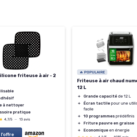
🔥 POPULAIRE
ilicone friteuse à air - 2
Friteuse à air chaud num
12 L
lisable
＋
Grande capacité
de 12 L
adhésif
＋
Écran tactile
pour une utili
e à nettoyer
facile
ssoire pratique
＋
10 programmes
prédéfinis
★
★
4,7/5
—
13 avis
＋
Friture pauvre en graisse
＋
Economique
en énergie
 l'offre