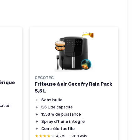
CECOTEC
érique
Friteuse à air Cecofry Rain Pack
5,5 L
＋
Sans huile
sation
＋
5,5 L
de capacité
＋
1550 W
de puissance
＋
Spray d'huile intégré
＋
Contrôle tactile
★★★★★
★★★★★
4,2/5
—
388 avis