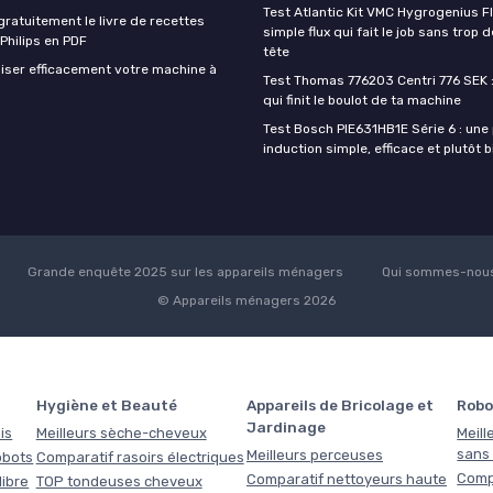
Test Atlantic Kit VMC Hygrogenius F
ratuitement le livre de recettes
simple flux qui fait le job sans trop 
 Philips en PDF
tête
iser efficacement votre machine à
Test Thomas 776203 Centri 776 SEK :
qui finit le boulot de ta machine
Test Bosch PIE631HB1E Série 6 : une
induction simple, efficace et plutôt 
Grande enquête 2025 sur les appareils ménagers
Qui sommes-nous
© Appareils ménagers 2026
Hygiène et Beauté
Appareils de Bricolage et
Robo
Jardinage
is
Meilleurs sèche-cheveux
Meill
sans f
Meilleurs perceuses
obots
Comparatif rasoirs électriques
Comp
Comparatif nettoyeurs haute
libre
TOP tondeuses cheveux