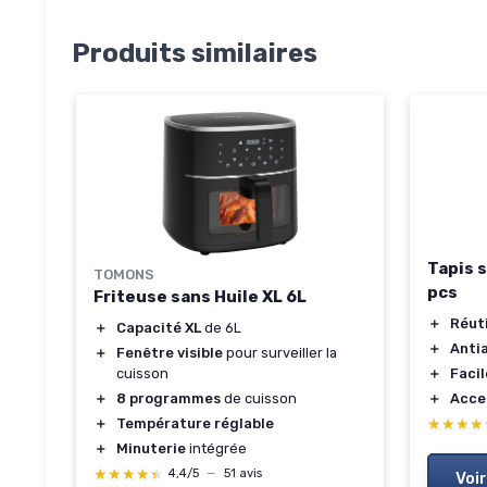
Produits similaires
Tapis s
TOMONS
pcs
Friteuse sans Huile XL 6L
＋
Réuti
＋
Capacité XL
de 6L
＋
Anti
＋
Fenêtre visible
pour surveiller la
cuisson
＋
Facil
＋
8 programmes
de cuisson
＋
Acce
＋
Température réglable
★★★★
★★★★
＋
Minuterie
intégrée
★★★★★
★★★★★
4,4/5
—
51 avis
Voir