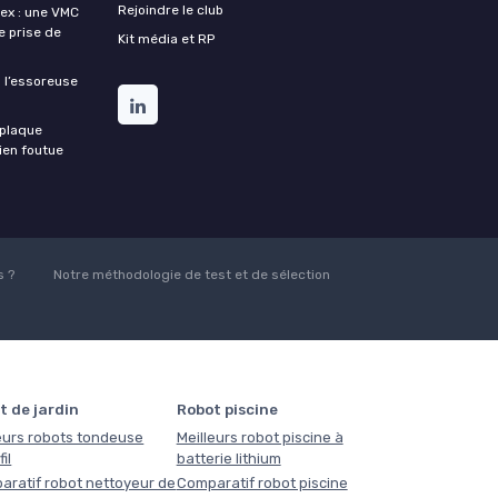
Rejoindre le club
lex : une VMC
de prise de
Kit média et RP
 l’essoreuse
 plaque
bien foutue
 ?
Notre méthodologie de test et de sélection
t de jardin
Robot piscine
eurs robots tondeuse
Meilleurs robot piscine à
il
batterie lithium
aratif robot nettoyeur de
Comparatif robot piscine