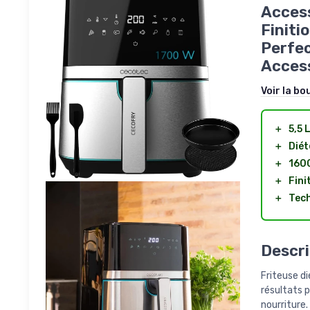
Access
Finiti
Perfec
Acces
Voir la bo
＋
5,5 
＋
Diét
＋
160
＋
Fini
＋
Tech
Descri
Friteuse di
résultats p
nourriture.