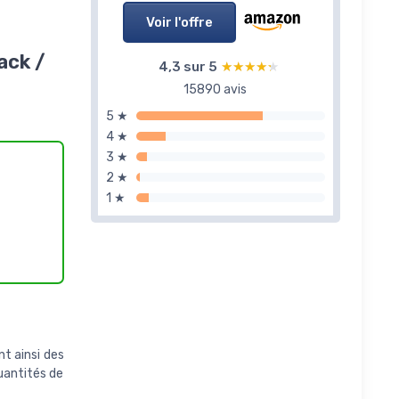
Voir l'offre
ack /
4,3 sur 5
★★★★★
★★★★★
15890 avis
5 ★
4 ★
3 ★
2 ★
1 ★
nt ainsi des
quantités de