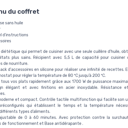
u du coffret
se sans huile
r
 d’instructions
soires
 diététique qui permet de cuisiner avec une seule cuillère d’huile, ob
ltats plus sains. Récipient avec 5,5 L de capacité pour cuisiner
s de nourriture.
 pack d'accessoires en silicone pour réaliser une infinité de recettes. 
ostat pour régler la température de 80 ºC jusqu’à 200 ºC.
 tous vos plats rapidement grâce aux 1700 W de puissance maximal
gn élégant et avec finitions en acier inoxydable. Résistance et
es.
oderne et compact. Contrôle tactile multifonction qui facilite son ut
réconfigurés qui établissent le temps et la température nécess
 différents types d’aliments.
justable de 0 à 60 minutes. Avec protection contre la surchauf
 de fonctionnement et Base antidérapante .