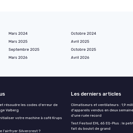
Mars 2024
Octobre 2024
Mars 2025
Avril 2025
Septembre 2025
Octobre 2025
Mars 2026
Avril 2026
lus
Les derniers articles
t résoudre les codes d'erreur de
Climatiseurs et ventilateurs : 1,9 mill
nge Valberg
d'appareils vendus en deux semaine
d'une ruée record
itialiser votre machine à café Krups
Test Festool EHL 65 EQ-Plus : le peti
fait du boulot de grand
 l'airfryer Silvercrest ?