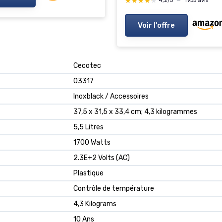
★★★★★
★★★★★
4,2/5
—
1935 avis
Voir l'offre
‎Cecotec
‎03317
‎Inoxblack / Accessoires
‎37,5 x 31,5 x 33,4 cm; 4,3 kilogrammes
‎5,5 Litres
‎1700 Watts
‎2.3E+2 Volts (AC)
‎Plastique
‎Contrôle de température
‎4,3 Kilograms
‎10 Ans