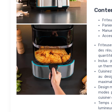
Conten
Friteu
Panie
Manuel
Acces
Friteuse
des résu
quantité
Inclus :
un therm
Cuisinez
au desi
maximal
Design m
modes p
cuisiner
Temps a
lumineux