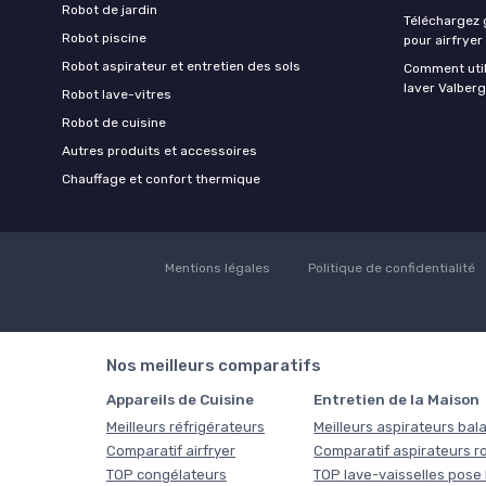
Robot de jardin
Téléchargez g
Robot piscine
pour airfryer
Robot aspirateur et entretien des sols
Comment util
laver Valberg
Robot lave-vitres
Robot de cuisine
Autres produits et accessoires
Chauffage et confort thermique
Mentions légales
Politique de confidentialité
Nos meilleurs comparatifs
Appareils de Cuisine
Entretien de la Maison
Meilleurs réfrigérateurs
Meilleurs aspirateurs bala
Comparatif airfryer
Comparatif aspirateurs r
TOP congélateurs
TOP lave-vaisselles pose 