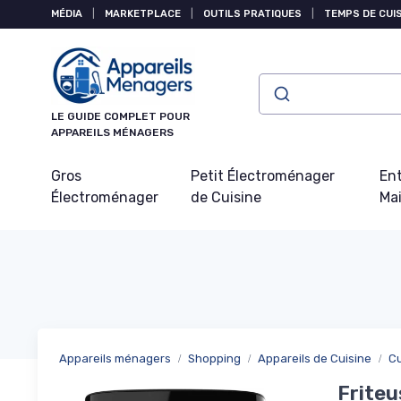
Panneau de gestion des cookies
MÉDIA
|
MARKETPLACE
|
OUTILS PRATIQUES
|
TEMPS DE CUI
LE GUIDE COMPLET POUR
APPAREILS MÉNAGERS
Gros
Petit Électroménager
Ent
Électroménager
de Cuisine
Ma
Appareils ménagers
Shopping
Appareils de Cuisine
C
Friteu