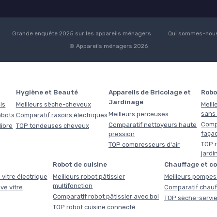
Grande enquête 2025 sur les appareils ménagers
Qui sommes-nous
© Appareils ménagers 2026
Hygiène et Beauté
Appareils de Bricolage et
Robo
Jardinage
is
Meilleurs sèche-cheveux
Meill
sans f
Meilleurs perceuses
obots
Comparatif rasoirs électriques
Comp
Comparatif nettoyeurs haute
libre
TOP tondeuses cheveux
faça
pression
TOP r
TOP compresseurs d'air
jardi
Robot de cuisine
Chauffage et c
 vitre électrique
Meilleurs robot pâtissier
Meilleurs pompes 
multifonction
ve vitre
Comparatif chauf
Comparatif robot pâtissier avec bol
TOP sèche-servie
TOP robot cuisine connecté