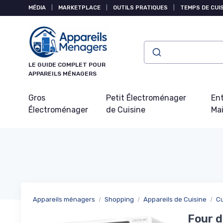
Panneau de gestion des cookies
MÉDIA
|
MARKETPLACE
|
OUTILS PRATIQUES
|
TEMPS DE CUI
LE GUIDE COMPLET POUR
APPAREILS MÉNAGERS
Gros
Petit Électroménager
Ent
Électroménager
de Cuisine
Ma
Appareils ménagers
Shopping
Appareils de Cuisine
C
Four d