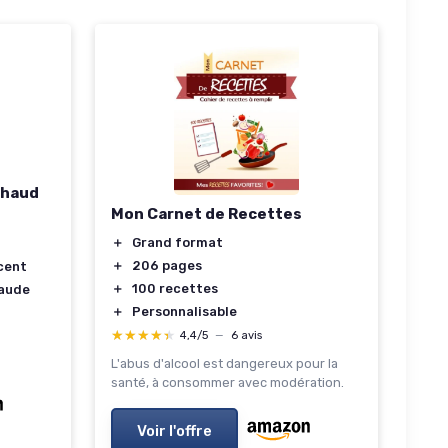
Chaud
Mon Carnet de Recettes
＋
Grand format
＋
206 pages
cent
＋
100 recettes
haude
＋
Personnalisable
★★★★★
★★★★★
4,4/5
—
6 avis
L'abus d'alcool est dangereux pour la
santé, à consommer avec modération.
Voir l'offre