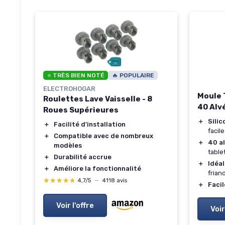
⭐ TRÈS BIEN NOTÉ
🔥 POPULAIRE
ELECTROHOGAR
Moule 
Roulettes Lave Vaisselle - 8
40 Alv
Roues Supérieures
＋
Silic
＋
Facilité d'installation
facile
＋
Compatible avec de nombreux
＋
40 a
modèles
table
＋
Durabilité accrue
＋
Idéal
＋
Améliore la fonctionnalité
frian
★★★★★
★★★★★
4,7/5
—
4118 avis
＋
Facil
Voir l'offre
Voir