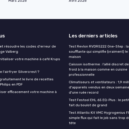
Mars 2026
Avril 2026
lus
Les derniers articles
t résoudre les codes d'erreur de
Test Revlon RVDR5222 One-Step : la
nge Valberg
soufflante qui simplifie (vraiment) le
maison
itialiser votre machine à café Krups
Caisson isotherme : l’allié discret de
froid à la maison comme en cuisine
 l'airfryer Silvercrest ?
professionnelle
ratuitement le livre de recettes
Climatiseurs et ventilateurs : 1,9 mill
 Philips en PDF
d'appareils vendus en deux semaine
iser efficacement votre machine à
d'une ruée record
Test Festool EHL 65 EQ-Plus : le peti
fait du boulot de grand
Test Atlantic Kit VMC Hygrogenius F
simple flux qui fait le job sans trop 
tête