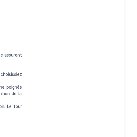
ce assurent
choisissiez
une poignée
ntien de la
on. Le four