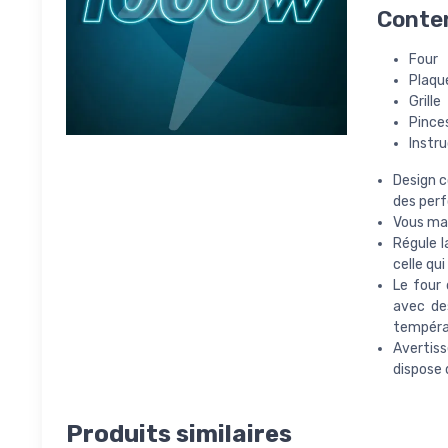
Conten
Four
Plaqu
Grille
Pince
Instru
Design c
des perf
Vous mar
Régule l
celle qu
Le four 
avec de
tempéra
Avertiss
dispose 
Produits similaires