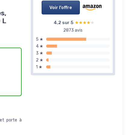
Voir l'offre
s,
 L
4,2 sur 5
★★★★★
★★★★★
2873 avis
5 ★
4 ★
3 ★
2 ★
1 ★
 et porte à