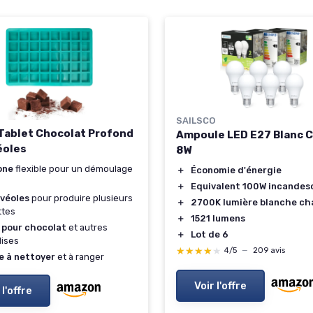
SAILSCO
Tablet Chocolat Profond
Ampoule LED E27 Blanc 
éoles
8W
one
flexible pour un démoulage
＋
Économie d'énergie
＋
Equivalent 100W incandes
lvéoles
pour produire plusieurs
＋
2700K lumière blanche c
ttes
＋
1521 lumens
 pour chocolat
et autres
＋
Lot de 6
dises
★★★★★
★★★★★
4/5
—
209 avis
e à nettoyer
et à ranger
Voir l'offre
 l'offre