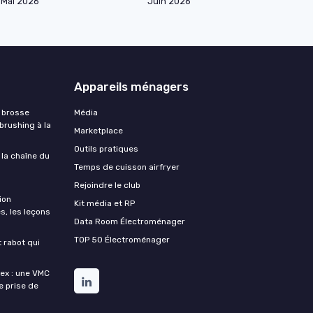
Mai 2026
Juin 2026
Appareils ménagers
 brosse
Média
 brushing à la
Marketplace
Outils pratiques
 la chaîne du
Temps de cuisson airfryer
Rejoindre le club
ion
Kit média et RP
s, les leçons
Data Room Électroménager
TOP 50 Électroménager
t rabot qui
lex : une VMC
de prise de