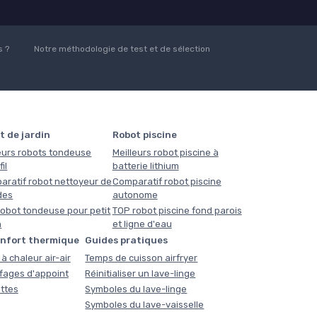
 ?
Notre méthodologie de test et de sélection
t de jardin
Robot piscine
eurs robots tondeuse
Meilleurs robot piscine à
il
batterie lithium
aratif robot nettoyeur de
Comparatif robot piscine
des
autonome
obot tondeuse pour petit
TOP robot piscine fond parois
n
et ligne d'eau
onfort thermique
Guides pratiques
à chaleur air-air
Temps de cuisson airfryer
fages d'appoint
Réinitialiser un lave-linge
ttes
Symboles du lave-linge
Symboles du lave-vaisselle