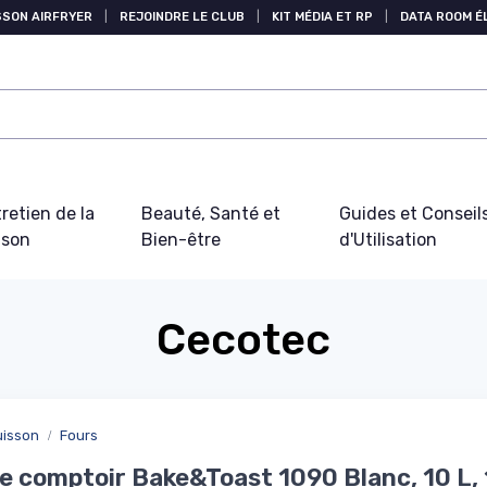
SSON AIRFRYER
|
REJOINDRE LE CLUB
|
KIT MÉDIA ET RP
|
DATA ROOM 
retien de la
Beauté, Santé et
Guides et Conseil
ison
Bien-être
d'Utilisation
Cecotec
uisson
Fours
e comptoir Bake&Toast 1090 Blanc, 10 L,