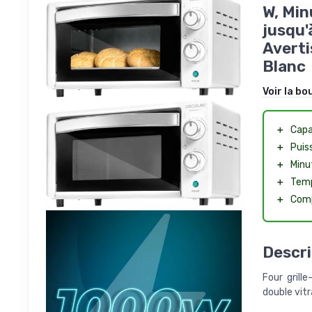
W, Min
jusqu'
Averti
Blanc
Voir la bo
＋
Capa
＋
Puis
＋
Minu
＋
Temp
＋
Comp
Descri
Four grill
double vitr