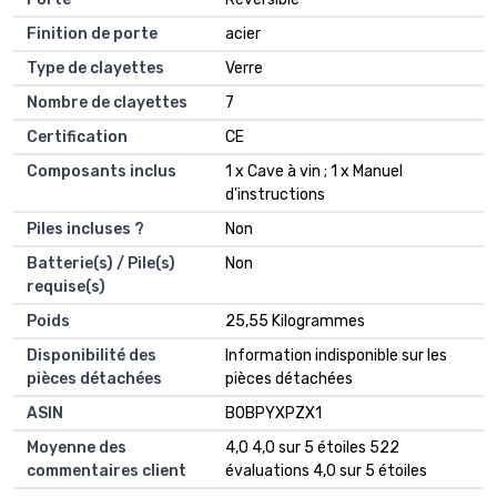
Finition de porte
‎acier
Type de clayettes
‎Verre
Nombre de clayettes
‎7
Certification
‎CE
Composants inclus
‎1 x Cave à vin ; 1 x Manuel
d'instructions
Piles incluses ?
‎Non
Batterie(s) / Pile(s)
‎Non
requise(s)
Poids
‎25,55 Kilogrammes
Disponibilité des
‎Information indisponible sur les
pièces détachées
pièces détachées
ASIN
B0BPYXPZX1
Moyenne des
4,0 4,0 sur 5 étoiles 522
commentaires client
évaluations 4,0 sur 5 étoiles