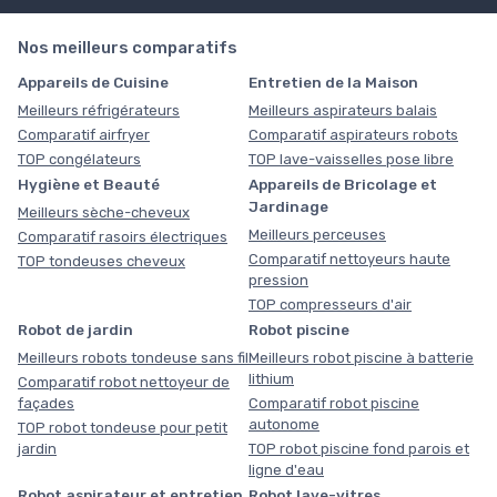
Nos meilleurs comparatifs
Appareils de Cuisine
Entretien de la Maison
Meilleurs réfrigérateurs
Meilleurs aspirateurs balais
Comparatif airfryer
Comparatif aspirateurs robots
TOP congélateurs
TOP lave-vaisselles pose libre
Hygiène et Beauté
Appareils de Bricolage et
Jardinage
Meilleurs sèche-cheveux
Meilleurs perceuses
Comparatif rasoirs électriques
Comparatif nettoyeurs haute
TOP tondeuses cheveux
pression
TOP compresseurs d'air
Robot de jardin
Robot piscine
Meilleurs robots tondeuse sans fil
Meilleurs robot piscine à batterie
lithium
Comparatif robot nettoyeur de
façades
Comparatif robot piscine
autonome
TOP robot tondeuse pour petit
jardin
TOP robot piscine fond parois et
ligne d'eau
Robot aspirateur et entretien
Robot lave-vitres