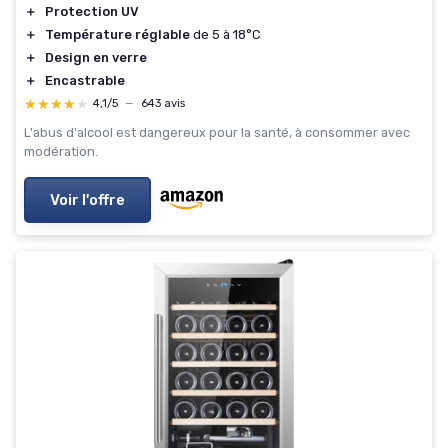
＋
Protection UV
＋
Température réglable
de 5 à 18°C
＋
Design en verre
＋
Encastrable
★★★★★
★★★★★
4,1/5
—
643 avis
L'abus d'alcool est dangereux pour la santé, à consommer avec
modération.
Voir l'offre