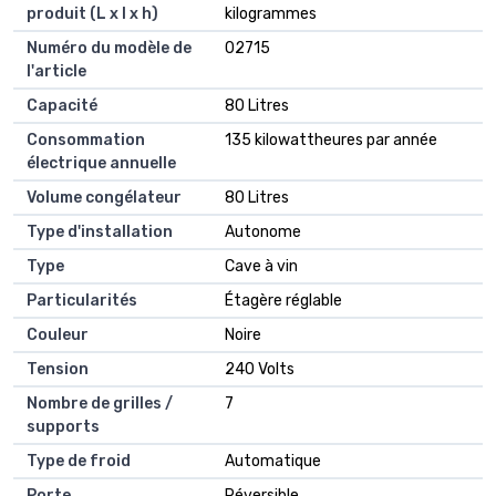
produit (L x l x h)
kilogrammes
Numéro du modèle de
‎02715
l'article
Capacité
‎80 Litres
Consommation
‎135 kilowattheures par année
électrique annuelle
Volume congélateur
‎80 Litres
Type d'installation
‎Autonome
Type
‎Cave à vin
Particularités
‎Étagère réglable
Couleur
‎Noire
Tension
‎240 Volts
Nombre de grilles /
‎7
supports
Type de froid
‎Automatique
Porte
‎Réversible