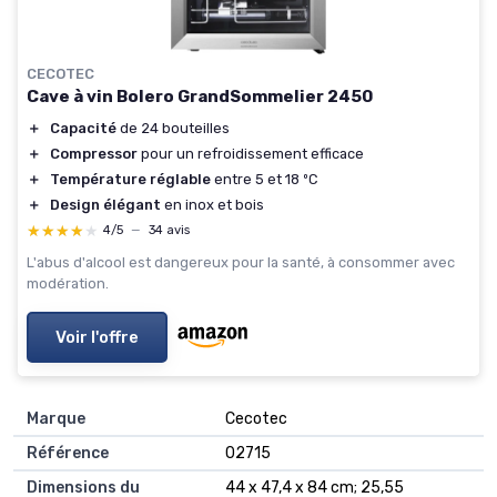
CECOTEC
Cave à vin Bolero GrandSommelier 2450
＋
Capacité
de 24 bouteilles
＋
Compressor
pour un refroidissement efficace
＋
Température réglable
entre 5 et 18 ºC
＋
Design élégant
en inox et bois
★★★★★
★★★★★
4/5
—
34 avis
L'abus d'alcool est dangereux pour la santé, à consommer avec
modération.
Voir l'offre
Marque
‎Cecotec
Référence
‎02715
Dimensions du
‎44 x 47,4 x 84 cm; 25,55