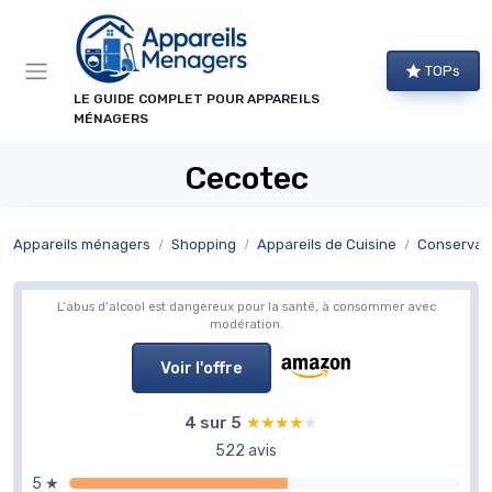
Panneau de gestion des cookies
TOPs
LE GUIDE COMPLET POUR APPAREILS
MÉNAGERS
Cecotec
Appareils ménagers
Shopping
Appareils de Cuisine
Conservat
L’abus d’alcool est dangereux pour la santé, à consommer avec
modération.
Voir l'offre
4 sur 5
★★★★★
★★★★★
522 avis
5 ★