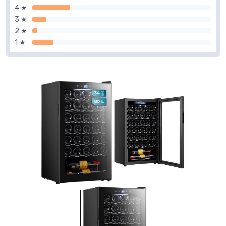
4 ★
3 ★
2 ★
1 ★