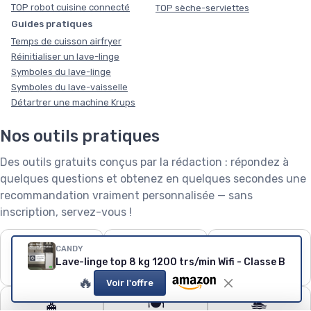
TOP robot cuisine connecté
TOP sèche-serviettes
Guides pratiques
Temps de cuisson airfryer
Réinitialiser un lave-linge
Symboles du lave-linge
Symboles du lave-vaisselle
Détartrer une machine Krups
Nos outils pratiques
Des outils gratuits conçus par la rédaction : répondez à
quelques questions et obtenez en quelques secondes une
recommandation vraiment personnalisée — sans
inscription, servez-vous !
❄️
🧺
🌱
CANDY
Puissance de
Capacité de lave-
Robot tondeuse : le
Lave-linge top 8 kg 1200 trs/min Wifi - Classe B
climatiseur
linge
calculateur
🔥
Voir l'offre
🧹
🍽️
🏊