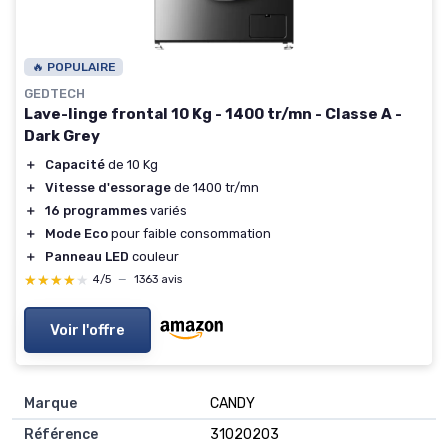
🔥 POPULAIRE
GEDTECH
Lave-linge frontal 10 Kg - 1400 tr/mn - Classe A -
Dark Grey
＋
Capacité
de 10 Kg
＋
Vitesse d'essorage
de 1400 tr/mn
＋
16 programmes
variés
＋
Mode Eco
pour faible consommation
＋
Panneau LED
couleur
★★★★★
★★★★★
4/5
—
1363 avis
Voir l'offre
Marque
‎CANDY
Référence
‎31020203