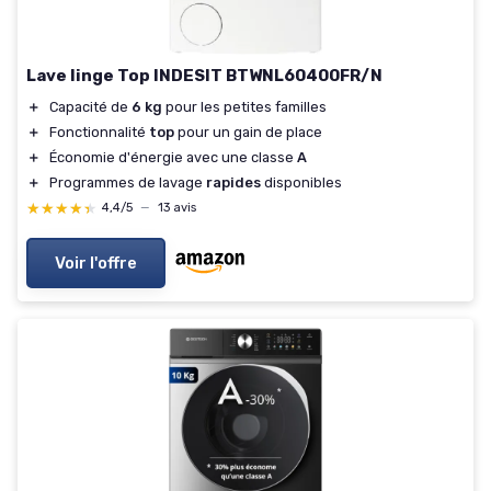
Lave linge Top INDESIT BTWNL60400FR/N
＋
Capacité de
6 kg
pour les petites familles
＋
Fonctionnalité
top
pour un gain de place
＋
Économie d'énergie avec une classe
A
＋
Programmes de lavage
rapides
disponibles
★★★★★
★★★★★
4,4/5
—
13 avis
Voir l'offre