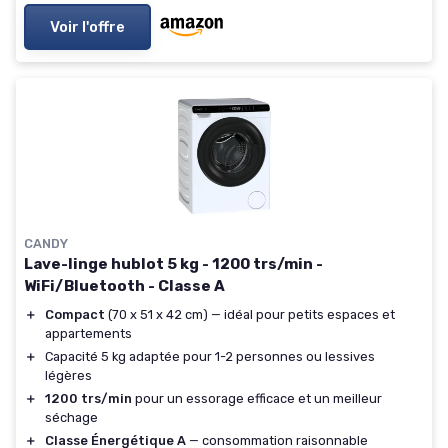
Voir l'offre
CANDY
Lave-linge hublot 5 kg - 1200 trs/min -
WiFi/Bluetooth - Classe A
＋
Compact
(70 x 51 x 42 cm) — idéal pour petits espaces et
appartements
＋
Capacité 5 kg adaptée pour 1-2 personnes ou lessives
légères
＋
1200 trs/min
pour un essorage efficace et un meilleur
séchage
＋
Classe Énergétique A
— consommation raisonnable