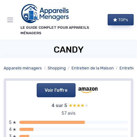
Panneau de gestion des cookies
TOPs
LE GUIDE COMPLET POUR APPAREILS
MÉNAGERS
CANDY
Appareils ménagers
Shopping
Entretien de la Maison
Entretien
Voir l'offre
4 sur 5
★★★★★
★★★★★
57 avis
5 ★
4 ★
3 ★