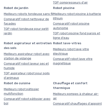
TOP compresseurs d'air
Robot de jardin
Robot piscine
Meilleurs robots tondeuse sans fil
Meilleurs robot piscine à batterie
lithium
Comparatif robot nettoyeur de
façades
Comparatif robot piscine
autonome
TOP robot tondeuse pour petit
jardin
TOP robot piscine fond parois et
ligne d'eau
Robot aspirateur et entretien
Robot lave-vitres
des sols
Meilleurs robot lave vitre
électrique
Meilleurs aspirateur robot avec
station de vidange
Comparatif robot lave vitre
magnétique
Comparatif robot laveur sec et
humide
TOP aspirateur robot pour poils
d'animaux
Robot de cuisine
Chauffage et confort
thermique
Meilleurs robot pâtissier
multifonction
Meilleurs pompes à chaleur air-
air
Comparatif robot pâtissier avec
bol
Comparatif chauffages d'appoint