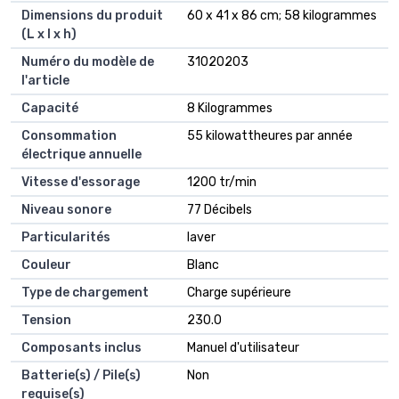
Dimensions du produit
‎60 x 41 x 86 cm; 58 kilogrammes
(L x l x h)
Numéro du modèle de
‎31020203
l'article
Capacité
‎8 Kilogrammes
Consommation
‎55 kilowattheures par année
électrique annuelle
Vitesse d'essorage
‎1200 tr/min
Niveau sonore
‎77 Décibels
Particularités
‎laver
Couleur
‎Blanc
Type de chargement
‎Charge supérieure
Tension
‎230.0
Composants inclus
‎Manuel d'utilisateur
Batterie(s) / Pile(s)
‎Non
requise(s)