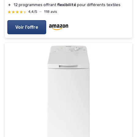
＋
12 programmes offrant
flexibilité
pour différents textiles
★★★★★
★★★★★
4,4/5
—
118 avis
Voir l'offre