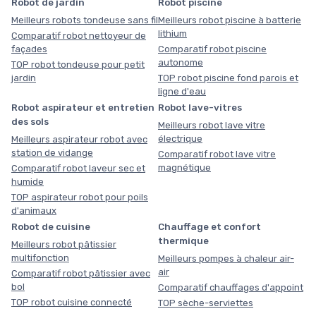
Robot de jardin
Robot piscine
Meilleurs robots tondeuse sans fil
Meilleurs robot piscine à batterie
lithium
Comparatif robot nettoyeur de
façades
Comparatif robot piscine
autonome
TOP robot tondeuse pour petit
jardin
TOP robot piscine fond parois et
ligne d'eau
Robot aspirateur et entretien
Robot lave-vitres
des sols
Meilleurs robot lave vitre
électrique
Meilleurs aspirateur robot avec
station de vidange
Comparatif robot lave vitre
magnétique
Comparatif robot laveur sec et
humide
TOP aspirateur robot pour poils
d'animaux
Robot de cuisine
Chauffage et confort
thermique
Meilleurs robot pâtissier
multifonction
Meilleurs pompes à chaleur air-
air
Comparatif robot pâtissier avec
bol
Comparatif chauffages d'appoint
TOP robot cuisine connecté
TOP sèche-serviettes