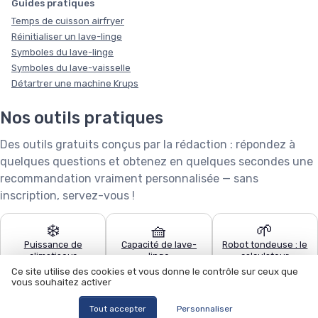
Guides pratiques
Temps de cuisson airfryer
Réinitialiser un lave-linge
Symboles du lave-linge
Symboles du lave-vaisselle
Détartrer une machine Krups
Nos outils pratiques
Des outils gratuits conçus par la rédaction : répondez à
quelques questions et obtenez en quelques secondes une
recommandation vraiment personnalisée — sans
inscription, servez-vous !
❄️
🧺
🌱
Puissance de
Capacité de lave-
Robot tondeuse : le
climatiseur
linge
calculateur
Ce site utilise des cookies et vous donne le contrôle sur ceux que
vous souhaitez activer
🧹
🍽️
🏊
Quel aspirateur
Configurateur lave-
Quel robot piscine ?
Tout accepter
Personnaliser
choisir ?
vaisselle