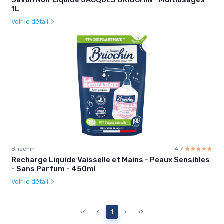
1L
Voir le détail
Briochin
4.7
☆☆☆☆☆
★★★★★
Recharge Liquide Vaisselle et Mains - Peaux Sensibles
- Sans Parfum - 450ml
Voir le détail
‹‹
‹
1
›
››