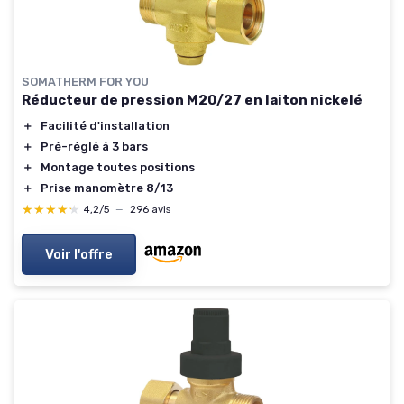
SOMATHERM FOR YOU
Réducteur de pression M20/27 en laiton nickelé
＋
Facilité d'installation
＋
Pré-réglé à 3 bars
＋
Montage toutes positions
＋
Prise manomètre 8/13
★★★★★
★★★★★
4,2/5
—
296 avis
Voir l'offre