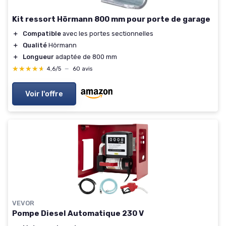
Kit ressort Hörmann 800 mm pour porte de garage
＋
Compatible
avec les portes sectionnelles
＋
Qualité
Hörmann
＋
Longueur
adaptée de 800 mm
★★★★★
★★★★★
4,6/5
—
60 avis
Voir l'offre
VEVOR
Pompe Diesel Automatique 230 V