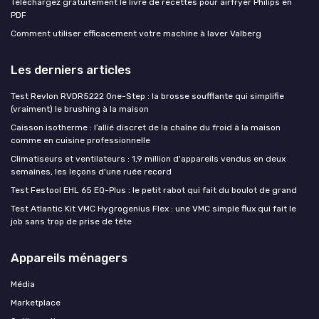
Téléchargez gratuitement le livre de recettes pour airfryer Philips en
PDF
Comment utiliser efficacement votre machine à laver Valberg
Les derniers articles
Test Revlon RVDR5222 One-Step : la brosse soufflante qui simplifie
(vraiment) le brushing à la maison
Caisson isotherme : l’allié discret de la chaîne du froid à la maison
comme en cuisine professionnelle
Climatiseurs et ventilateurs : 1,9 million d'appareils vendus en deux
semaines, les leçons d'une ruée record
Test Festool EHL 65 EQ-Plus : le petit rabot qui fait du boulot de grand
Test Atlantic Kit VMC Hygrogenius Flex : une VMC simple flux qui fait le
job sans trop de prise de tête
Appareils ménagers
Média
Marketplace