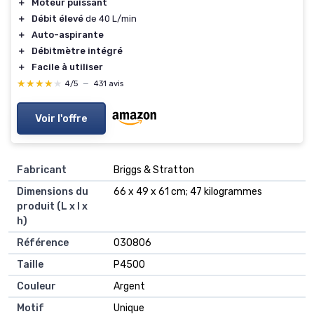
＋
Moteur puissant
＋
Débit élevé
de 40 L/min
＋
Auto-aspirante
＋
Débitmètre intégré
＋
Facile à utiliser
★★★★★
★★★★★
4/5
—
431 avis
Voir l'offre
Fabricant
‎Briggs & Stratton
Dimensions du
‎66 x 49 x 61 cm; 47 kilogrammes
produit (L x l x
h)
Référence
‎030806
Taille
‎P4500
Couleur
‎Argent
Motif
‎Unique