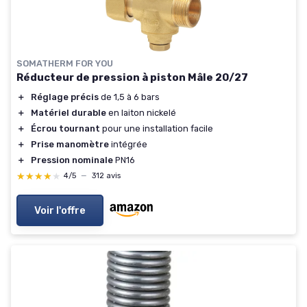
SOMATHERM FOR YOU
Réducteur de pression à piston Mâle 20/27
＋
Réglage précis
de 1,5 à 6 bars
＋
Matériel durable
en laiton nickelé
＋
Écrou tournant
pour une installation facile
＋
Prise manomètre
intégrée
＋
Pression nominale
PN16
★★★★★
★★★★★
4/5
—
312 avis
Voir l'offre