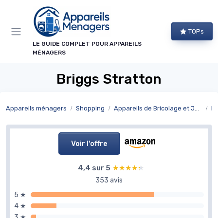
Panneau de gestion des cookies
TOPs
LE GUIDE COMPLET POUR APPAREILS
MÉNAGERS
Briggs Stratton
Appareils ménagers
Shopping
Appareils de Bricolage et Jardinage
Br
Voir l'offre
4,4 sur 5
★★★★★
★★★★★
353 avis
5 ★
4 ★
3 ★