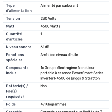
Type
‎Alimenté par carburant
d'alimentation
Tension
‎230 Volts
Watt
‎4500 Watts
Quantité
‎1
d'articles
Niveau sonore
‎61 dB
Fonctions
‎Arrêt bas niveau d'huile
spéciales
Composants
‎1x Groupe électrogène à onduleur
inclus
portable à essence PowerSmart Series
Inverter P4500 de Briggs & Stratton
Batterie(s) /
‎Non
Pile(s)
requise(s)
Poids
‎47 Kilogrammes