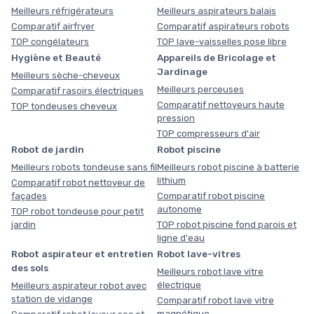
Meilleurs réfrigérateurs
Meilleurs aspirateurs balais
Comparatif airfryer
Comparatif aspirateurs robots
TOP congélateurs
TOP lave-vaisselles pose libre
Hygiène et Beauté
Appareils de Bricolage et
Jardinage
Meilleurs sèche-cheveux
Meilleurs perceuses
Comparatif rasoirs électriques
Comparatif nettoyeurs haute
TOP tondeuses cheveux
pression
TOP compresseurs d'air
Robot de jardin
Robot piscine
Meilleurs robots tondeuse sans fil
Meilleurs robot piscine à batterie
lithium
Comparatif robot nettoyeur de
façades
Comparatif robot piscine
autonome
TOP robot tondeuse pour petit
jardin
TOP robot piscine fond parois et
ligne d'eau
Robot aspirateur et entretien
Robot lave-vitres
des sols
Meilleurs robot lave vitre
électrique
Meilleurs aspirateur robot avec
station de vidange
Comparatif robot lave vitre
magnétique