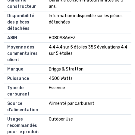
Garantie
‎Garantie consommateurs limitée de 3
constructeur
ans.
Disponibilité
‎Information indisponible sur les pièces
des pièces
détachées
détachées
ASIN
B08D9S66FZ
Moyenne des
4,4 4,4 sur 5 étoiles 353 évaluations 4,4
commentaires
sur 5 étoiles
client
Marque
Briggs & Stratton
Puissance
4500 Watts
Type de
Essence
carburant
Source
Alimenté par carburant
d'alimentation
Usages
Outdoor Use
recommandés
pour le produit