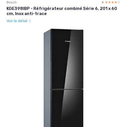
Bosch
4
☆☆☆☆☆
★★★★★
KGE398IBP - Réfrigérateur combiné Série 6, 201 x 60
cm, Inox anti-trace
Voir le détail