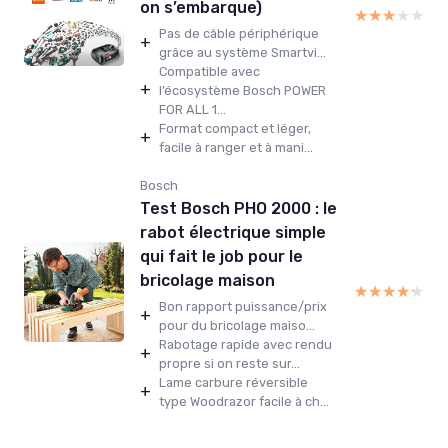
on s’embarque)
★★★★★
★★★★★
Pas de câble périphérique
+
grâce au système Smartvi...
Compatible avec
+
l’écosystème Bosch POWER
FOR ALL 1...
Format compact et léger,
+
facile à ranger et à mani...
Bosch
Test Bosch PHO 2000 : le
rabot électrique simple
qui fait le job pour le
bricolage maison
★★★★★
★★★★★
Bon rapport puissance/prix
+
pour du bricolage maiso...
Rabotage rapide avec rendu
+
propre si on reste sur...
Lame carbure réversible
+
type Woodrazor facile à ch...