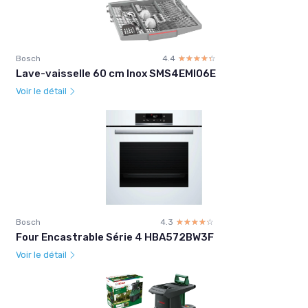
Bosch
4.4
☆☆☆☆☆
★★★★★
Lave-vaisselle 60 cm Inox SMS4EMI06E
Voir le détail
Bosch
4.3
☆☆☆☆☆
★★★★★
Four Encastrable Série 4 HBA572BW3F
Voir le détail