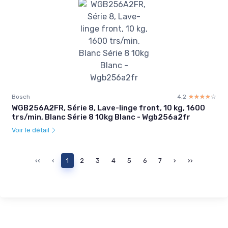
Bosch
4.2
☆☆☆☆☆
★★★★★
WGB256A2FR, Série 8, Lave-linge front, 10 kg, 1600
trs/min, Blanc Série 8 10kg Blanc - Wgb256a2fr
Voir le détail
‹‹
‹
1
2
3
4
5
6
7
›
››