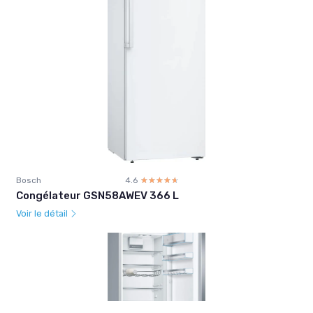
Bosch
4.6
☆☆☆☆☆
★★★★★
Congélateur GSN58AWEV 366 L
Voir le détail