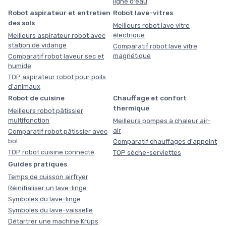
ligne d'eau
Robot aspirateur et entretien
Robot lave-vitres
des sols
Meilleurs robot lave vitre
électrique
Meilleurs aspirateur robot avec
station de vidange
Comparatif robot lave vitre
magnétique
Comparatif robot laveur sec et
humide
TOP aspirateur robot pour poils
d'animaux
Robot de cuisine
Chauffage et confort
thermique
Meilleurs robot pâtissier
multifonction
Meilleurs pompes à chaleur air-
air
Comparatif robot pâtissier avec
bol
Comparatif chauffages d'appoint
TOP robot cuisine connecté
TOP sèche-serviettes
Guides pratiques
Temps de cuisson airfryer
Réinitialiser un lave-linge
Symboles du lave-linge
Symboles du lave-vaisselle
Détartrer une machine Krups