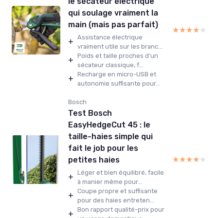
le sécateur électrique
qui soulage vraiment la
main (mais pas parfait)
★★★★★
★★★★★
Assistance électrique
+
vraiment utile sur les branc...
Poids et taille proches d’un
+
sécateur classique, f...
Recharge en micro-USB et
+
autonomie suffisante pour...
Bosch
Test Bosch
EasyHedgeCut 45 : le
taille-haies simple qui
fait le job pour les
★★★★★
★★★★★
petites haies
Léger et bien équilibré, facile
+
à manier même pour...
Coupe propre et suffisante
+
pour des haies entreten...
Bon rapport qualité-prix pour
+