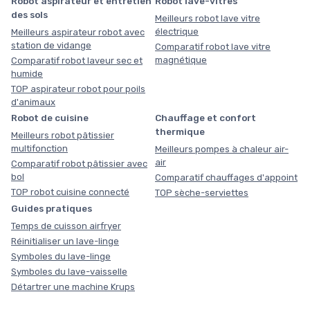
Robot aspirateur et entretien
Robot lave-vitres
des sols
Meilleurs robot lave vitre
électrique
Meilleurs aspirateur robot avec
station de vidange
Comparatif robot lave vitre
magnétique
Comparatif robot laveur sec et
humide
TOP aspirateur robot pour poils
d'animaux
Robot de cuisine
Chauffage et confort
thermique
Meilleurs robot pâtissier
multifonction
Meilleurs pompes à chaleur air-
air
Comparatif robot pâtissier avec
bol
Comparatif chauffages d'appoint
TOP robot cuisine connecté
TOP sèche-serviettes
Guides pratiques
Temps de cuisson airfryer
Réinitialiser un lave-linge
Symboles du lave-linge
Symboles du lave-vaisselle
Détartrer une machine Krups