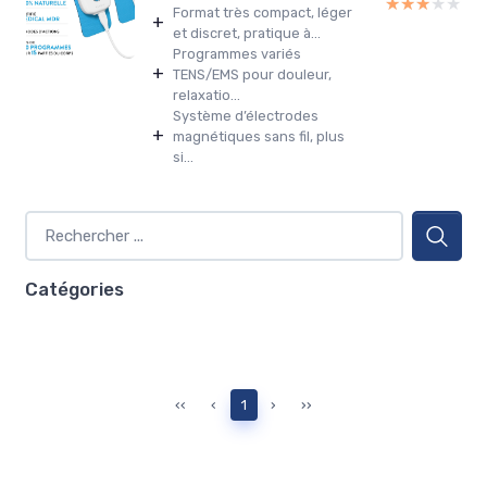
★★★★★
★★★★★
Format très compact, léger
+
et discret, pratique à...
Programmes variés
+
TENS/EMS pour douleur,
relaxatio...
Système d’électrodes
+
magnétiques sans fil, plus
si...
Catégories
‹‹
‹
1
›
››