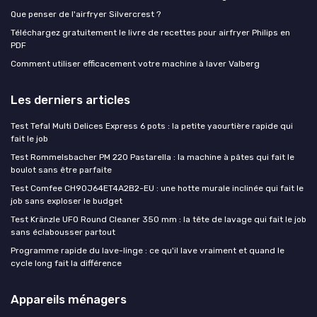
Que penser de l'airfryer Silvercrest ?
Téléchargez gratuitement le livre de recettes pour airfryer Philips en
PDF
Comment utiliser efficacement votre machine à laver Valberg
Les derniers articles
Test Tefal Multi Delices Express 6 pots : la petite yaourtière rapide qui
fait le job
Test Rommelsbacher PM 220 Pastarella : la machine à pâtes qui fait le
boulot sans être parfaite
Test Comfee CH90J64ET4A2B2-EU : une hotte murale inclinée qui fait le
job sans exploser le budget
Test Kränzle UFO Round Cleaner 350 mm : la tête de lavage qui fait le job
sans éclabousser partout
Programme rapide du lave-linge : ce qu'il lave vraiment et quand le
cycle long fait la différence
Appareils ménagers