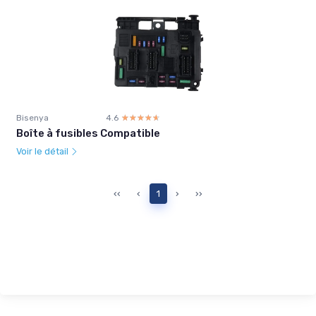
Bisenya
4.6
☆☆☆☆☆
★★★★★
Boîte à fusibles Compatible
Voir le détail
‹‹
‹
1
›
››