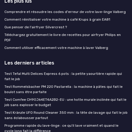
Les plus lus
Comprendre et résoudre les codes d'erreur de votre lave-linge Valberg
Comment réinitialiser votre machine à café Krups à grain EA81
Que penser de l'airfryer Silvercrest ?
Téléchargez gratuitement le livre de recettes pour airfryer Philips en
PDF
Comment utiliser efficacement votre machine à laver Valberg
Les derniers articles
Test Tefal Multi Delices Express 6 pots : la petite yaourtière rapide qui
fait le job
Test Rommelsbacher PM 220 Pastarella : la machine à pâtes qui fait le
boulot sans être parfaite
Test Comfee CH90J64ET4A2B2-EU : une hotte murale inclinée qui fait le
job sans exploser le budget
Test Kränzle UFO Round Cleaner 350 mm : la tête de lavage qui fait le job
sans éclabousser partout
Programme rapide du lave-linge : ce qu'il lave vraiment et quand le
cycle long fait la différence