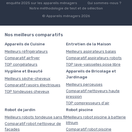
enquête 2025 sur les appareils ménagers
Qui sommes-nous ?
Notre méthodologie de test et de sélection
© Appareils ménagers 2026
Nos meilleurs comparatifs
Appareils de Cuisine
Entretien de la Maison
Meilleurs réfrigérateurs
Meilleurs aspirateurs balais
Comparatif airfryer
Comparatif aspirateurs robots
TOP congélateurs
TOP lave-vaisselles pose libre
Hygiène et Beauté
Appareils de Bricolage et
Jardinage
Meilleurs sèche-cheveux
Meilleurs perceuses
Comparatif rasoirs électriques
Comparatif nettoyeurs haute
TOP tondeuses cheveux
pression
TOP compresseurs d'air
Robot de jardin
Robot piscine
Meilleurs robots tondeuse sans fil
Meilleurs robot piscine à batterie
lithium
Comparatif robot nettoyeur de
façades
Comparatif robot piscine