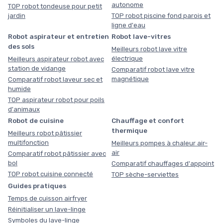
autonome
TOP robot tondeuse pour petit
jardin
TOP robot piscine fond parois et
ligne d'eau
Robot aspirateur et entretien
Robot lave-vitres
des sols
Meilleurs robot lave vitre
électrique
Meilleurs aspirateur robot avec
station de vidange
Comparatif robot lave vitre
magnétique
Comparatif robot laveur sec et
humide
TOP aspirateur robot pour poils
d'animaux
Robot de cuisine
Chauffage et confort
thermique
Meilleurs robot pâtissier
multifonction
Meilleurs pompes à chaleur air-
air
Comparatif robot pâtissier avec
bol
Comparatif chauffages d'appoint
TOP robot cuisine connecté
TOP sèche-serviettes
Guides pratiques
Temps de cuisson airfryer
Réinitialiser un lave-linge
Symboles du lave-linge