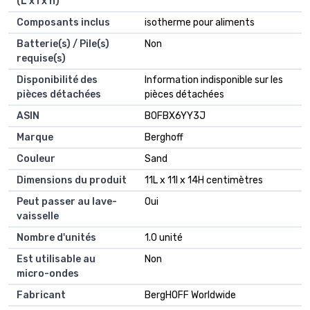
(L x l x h)
Composants inclus
‎isotherme pour aliments
Batterie(s) / Pile(s)
‎Non
requise(s)
Disponibilité des
‎Information indisponible sur les
pièces détachées
pièces détachées
ASIN
B0FBX6YY3J
Marque
Berghoff
Couleur
Sand
Dimensions du produit
11L x 11l x 14H centimètres
Peut passer au lave-
Oui
vaisselle
Nombre d'unités
1.0 unité
Est utilisable au
Non
micro-ondes
Fabricant
BergHOFF Worldwide