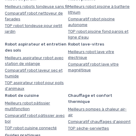
Meilleurs robots tondeuse sans fil
Meilleurs robot piscine à batterie
lithium
Comparatif robot nettoyeur de
façades
Comparatif robot piscine
autonome
TOP robot tondeuse pour petit
jardin
TOP robot piscine fond parois et
ligne d'eau
Robot aspirateur et entretien
Robot lave-vitres
des sols
Meilleurs robot lave vitre
électrique
Meilleurs aspirateur robot avec
station de vidange
Comparatif robot lave vitre
magnétique
Comparatif robot laveur sec et
humide
TOP aspirateur robot pour poils
d'animaux
Robot de cuisine
Chauffage et confort
thermique
Meilleurs robot pâtissier
multifonction
Meilleurs pompes à chaleur air-
air
Comparatif robot pâtissier avec
bol
Comparatif chauffages d'appoint
TOP robot cuisine connecté
TOP sèche-serviettes
Guides pratiques