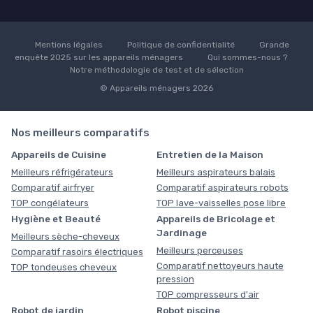
Mentions légales
Politique de confidentialité
Grande
enquête 2025 sur les appareils ménagers
Qui sommes-nous ?
Notre méthodologie de test et de sélection
© Appareils ménagers 2026
Nos meilleurs comparatifs
Appareils de Cuisine
Entretien de la Maison
Meilleurs réfrigérateurs
Meilleurs aspirateurs balais
Comparatif airfryer
Comparatif aspirateurs robots
TOP congélateurs
TOP lave-vaisselles pose libre
Hygiène et Beauté
Appareils de Bricolage et
Jardinage
Meilleurs sèche-cheveux
Meilleurs perceuses
Comparatif rasoirs électriques
Comparatif nettoyeurs haute
TOP tondeuses cheveux
pression
TOP compresseurs d'air
Robot de jardin
Robot piscine