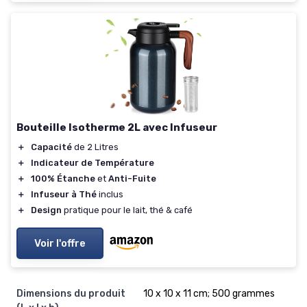
Bouteille Isotherme 2L avec Infuseur
＋
Capacité
de 2 Litres
＋
Indicateur de Température
＋
100% Étanche
et
Anti-Fuite
＋
Infuseur à Thé
inclus
＋
Design
pratique pour le lait, thé & café
Voir l'offre
Dimensions du produit
‎10 x 10 x 11 cm; 500 grammes