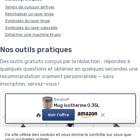
Temps de cuisson airfryer
Réinitialiser un lave-linge
Symboles du lave-linge
Symboles du lave-vaisselle
Détartrer une machine Krups
Nos outils pratiques
Des outils gratuits conçus par la rédaction : répondez à
quelques questions et obtenez en quelques secondes une
recommandation vraiment personnalisée — sans
inscription, servez-vous !
❄️
🧺
🌱
Berghoff
Mug Isotherme 0,35L
Puissance de
Capacité de lave-
Robot tondeuse : le
climatiseur
linge
calculateur
🔥
Voir l'offre
🧹
🍽️
🏊
Quel aspirateur
Configurateur lave-
Quel robot piscine ?
Ce site utilise des cookies et vous donne le contrôle sur ceux que
choisir ?
vaisselle
vous souhaitez activer