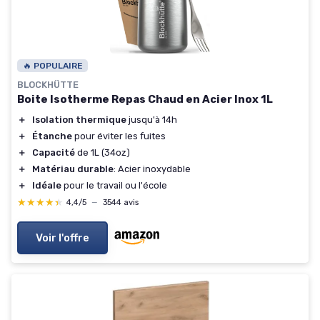
🔥 POPULAIRE
BLOCKHÜTTE
Boite Isotherme Repas Chaud en Acier Inox 1L
＋
Isolation thermique
jusqu'à 14h
＋
Étanche
pour éviter les fuites
＋
Capacité
de 1L (34oz)
＋
Matériau durable
: Acier inoxydable
＋
Idéale
pour le travail ou l'école
★★★★★
★★★★★
4,4/5
—
3544 avis
Voir l'offre