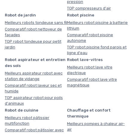
pression
TOP compresseurs d'air
Robot de jardin
Robot piscine
Meilleurs robots tondeuse sans fil
Meilleurs robot piscine à batterie
lithium
Comparatif robot nettoyeur de
façades
Comparatif robot piscine
autonome
TOP robot tondeuse pour petit
jardin
TOP robot piscine fond parois et
ligne d'eau
Robot aspirateur et entretien
Robot lave-vitres
des sols
Meilleurs robot lave vitre
électrique
Meilleurs aspirateur robot avec
station de vidange
Comparatif robot lave vitre
magnétique
Comparatif robot laveur sec et
humide
TOP aspirateur robot pour poils
d'animaux
Robot de cuisine
Chauffage et confort
thermique
Meilleurs robot pâtissier
multifonction
Meilleurs pompes à chaleur air-
air
Comparatif robot pâtissier avec