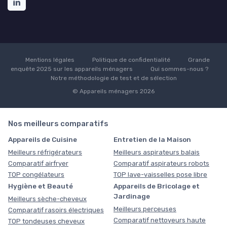
Mentions légales
Politique de confidentialité
Grande
enquête 2025 sur les appareils ménagers
Qui sommes-nous ?
Notre méthodologie de test et de sélection
© Appareils ménagers 2026
Nos meilleurs comparatifs
Appareils de Cuisine
Entretien de la Maison
Meilleurs réfrigérateurs
Meilleurs aspirateurs balais
Comparatif airfryer
Comparatif aspirateurs robots
TOP congélateurs
TOP lave-vaisselles pose libre
Hygiène et Beauté
Appareils de Bricolage et
Jardinage
Meilleurs sèche-cheveux
Meilleurs perceuses
Comparatif rasoirs électriques
Comparatif nettoyeurs haute
TOP tondeuses cheveux