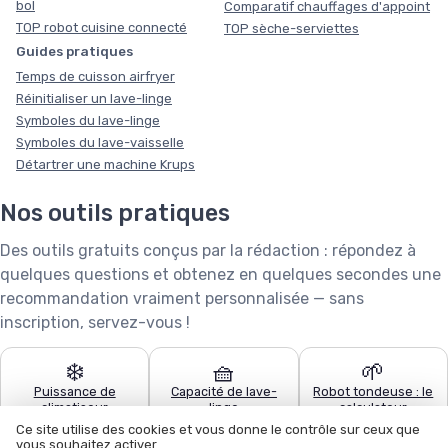
bol
Comparatif chauffages d'appoint
TOP robot cuisine connecté
TOP sèche-serviettes
Guides pratiques
Temps de cuisson airfryer
Réinitialiser un lave-linge
Symboles du lave-linge
Symboles du lave-vaisselle
Détartrer une machine Krups
Nos outils pratiques
Des outils gratuits conçus par la rédaction : répondez à
quelques questions et obtenez en quelques secondes une
recommandation vraiment personnalisée — sans
inscription, servez-vous !
❄️
🧺
🌱
Puissance de
Capacité de lave-
Robot tondeuse : le
climatiseur
linge
calculateur
Ce site utilise des cookies et vous donne le contrôle sur ceux que
vous souhaitez activer