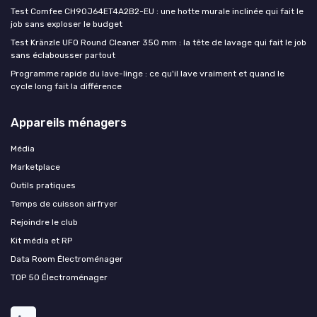
Test Comfee CH90J64ET4A2B2-EU : une hotte murale inclinée qui fait le
job sans exploser le budget
Test Kränzle UFO Round Cleaner 350 mm : la tête de lavage qui fait le job
sans éclabousser partout
Programme rapide du lave-linge : ce qu'il lave vraiment et quand le
cycle long fait la différence
Appareils ménagers
Média
Marketplace
Outils pratiques
Temps de cuisson airfryer
Rejoindre le club
Kit média et RP
Data Room Électroménager
TOP 50 Électroménager