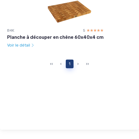
B4K
5
☆☆☆☆☆
★★★★★
Planche à découper en chêne 60x40x4 cm
Voir le détail
‹‹
‹
1
›
››