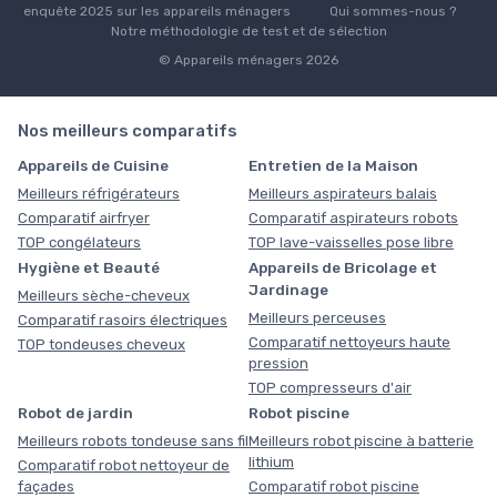
enquête 2025 sur les appareils ménagers
Qui sommes-nous ?
Notre méthodologie de test et de sélection
© Appareils ménagers 2026
Nos meilleurs comparatifs
Appareils de Cuisine
Entretien de la Maison
Meilleurs réfrigérateurs
Meilleurs aspirateurs balais
Comparatif airfryer
Comparatif aspirateurs robots
TOP congélateurs
TOP lave-vaisselles pose libre
Hygiène et Beauté
Appareils de Bricolage et
Jardinage
Meilleurs sèche-cheveux
Meilleurs perceuses
Comparatif rasoirs électriques
Comparatif nettoyeurs haute
TOP tondeuses cheveux
pression
TOP compresseurs d'air
Robot de jardin
Robot piscine
Meilleurs robots tondeuse sans fil
Meilleurs robot piscine à batterie
lithium
Comparatif robot nettoyeur de
façades
Comparatif robot piscine