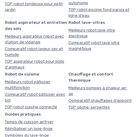
autonome
TOP robot tondeuse pour petit
jardin
TOP robot piscine fond parois et
ligne d'eau
Robot aspirateur et entretien
Robot lave-vitres
des sols
Meilleurs robot lave vitre
électrique
Meilleurs aspirateur robot avec
station de vidange
Comparatif robot lave vitre
magnétique
Comparatif robot laveur sec et
humide
TOP aspirateur robot pour poils
d'animaux
Robot de cuisine
Chauffage et confort
thermique
Meilleurs robot pâtissier
multifonction
Meilleurs pompes à chaleur air-
air
Comparatif robot pâtissier avec
bol
Comparatif chauffages d'appoint
TOP robot cuisine connecté
TOP sèche-serviettes
Guides pratiques
Temps de cuisson airfryer
Réinitialiser un lave-linge
Symboles du lave-linge