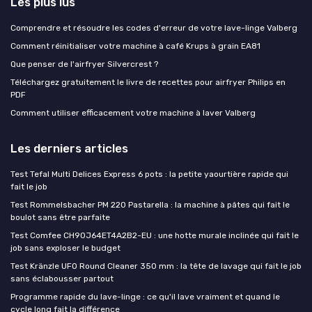
Les plus lus
Comprendre et résoudre les codes d'erreur de votre lave-linge Valberg
Comment réinitialiser votre machine à café Krups à grain EA81
Que penser de l'airfryer Silvercrest ?
Téléchargez gratuitement le livre de recettes pour airfryer Philips en
PDF
Comment utiliser efficacement votre machine à laver Valberg
Les derniers articles
Test Tefal Multi Delices Express 6 pots : la petite yaourtière rapide qui
fait le job
Test Rommelsbacher PM 220 Pastarella : la machine à pâtes qui fait le
boulot sans être parfaite
Test Comfee CH90J64ET4A2B2-EU : une hotte murale inclinée qui fait le
job sans exploser le budget
Test Kränzle UFO Round Cleaner 350 mm : la tête de lavage qui fait le job
sans éclabousser partout
Programme rapide du lave-linge : ce qu'il lave vraiment et quand le
cycle long fait la différence