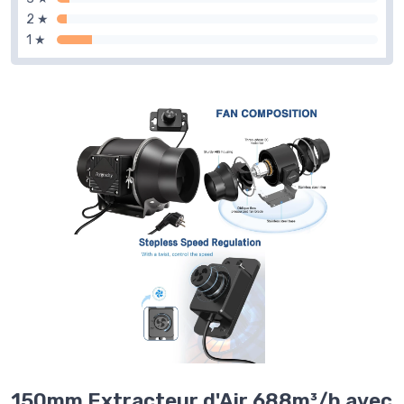
2 ★
1 ★
150mm Extracteur d'Air 688m³/h avec