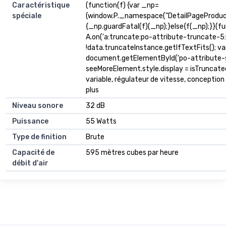
Caractéristique
(function(f) {var _np=
spéciale
(window.P._namespace("DetailPageProduc
{_np.guardFatal(f)(_np);}else{f(_np);}}(fu
A.on('a:truncate:po-attribute-truncate-5:u
!data.truncateInstance.getIfTextFits(); v
document.getElementById('po-attribute-s
seeMoreElement.style.display = isTruncated ? '
variable, régulateur de vitesse, conception
plus
Niveau sonore
32 dB
Puissance
55 Watts
Type de finition
Brute
Capacité de
595 mètres cubes par heure
débit d'air