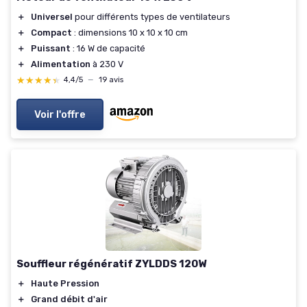
＋
Universel
pour différents types de ventilateurs
＋
Compact
: dimensions 10 x 10 x 10 cm
＋
Puissant
: 16 W de capacité
＋
Alimentation
à 230 V
★★★★★
★★★★★
4,4/5
—
19 avis
Voir l'offre
Souffleur régénératif ZYLDDS 120W
＋
Haute Pression
＋
Grand débit d'air