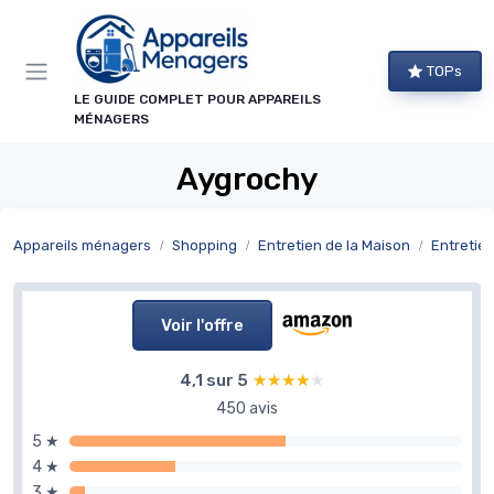
Panneau de gestion des cookies
TOPs
LE GUIDE COMPLET POUR APPAREILS
MÉNAGERS
Aygrochy
Appareils ménagers
Shopping
Entretien de la Maison
Entretien 
Voir l'offre
4,1 sur 5
★★★★★
★★★★★
450 avis
5 ★
4 ★
3 ★