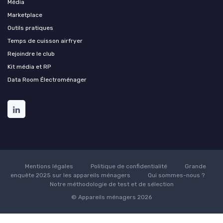
Média
Marketplace
Outils pratiques
Temps de cuisson airfryer
Rejoindre le club
Kit média et RP
Data Room Électroménager
Mentions légales
Politique de confidentialité
Grande
enquête 2025 sur les appareils ménagers
Qui sommes-nous ?
Notre méthodologie de test et de sélection
© Appareils ménagers 2026