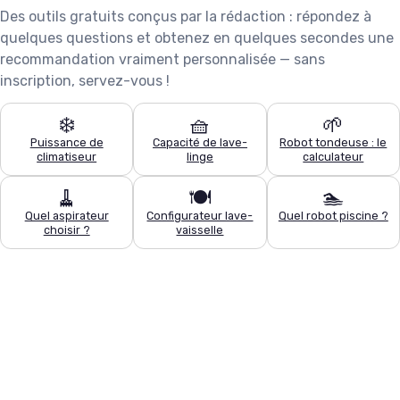
Des outils gratuits conçus par la rédaction : répondez à
quelques questions et obtenez en quelques secondes une
recommandation vraiment personnalisée — sans
inscription, servez-vous !
❄️
🧺
🌱
Puissance de
Capacité de lave-
Robot tondeuse : le
climatiseur
linge
calculateur
🧹
🍽️
🏊
Quel aspirateur
Configurateur lave-
Quel robot piscine ?
choisir ?
vaisselle