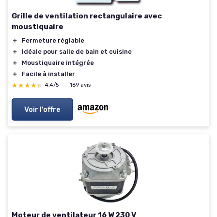
Grille de ventilation rectangulaire avec
moustiquaire
＋
Fermeture réglable
＋
Idéale pour salle de bain et cuisine
＋
Moustiquaire intégrée
＋
Facile à installer
★★★★★
★★★★★
4,4/5
—
169 avis
Voir l'offre
Moteur de ventilateur 16 W 230 V