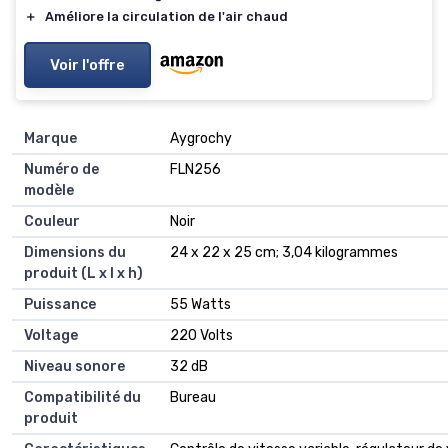
＋
Améliore la circulation de l'air chaud
Voir l'offre
Marque
‎Aygrochy
Numéro de
‎FLN256
modèle
Couleur
‎Noir
Dimensions du
‎24 x 22 x 25 cm; 3,04 kilogrammes
produit (L x l x h)
Puissance
‎55 Watts
Voltage
‎220 Volts
Niveau sonore
‎32 dB
Compatibilité du
‎Bureau
produit