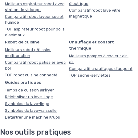
électrique
Meilleurs aspirateur robot avec
station de vidange
Comparatif robot lave vitre
magnétique
Comparatif robot laveur sec et
humide
TOP aspirateur robot pour poils
d'animaux
Robot de cuisine
Chauffage et confort
thermique
Meilleurs robot pâtissier
multifonction
Meilleurs pompes à chaleur air-
air
Comparatif robot pâtissier avec
bol
Comparatif chauffages d'appoint
TOP robot cuisine connecté
TOP sèche-serviettes
Guides pratiques
Temps de cuisson airfryer
Réinitialiser un lave-linge
Symboles du lave-linge
Symboles du lave-vaisselle
Détartrer une machine Krups
Nos outils pratiques