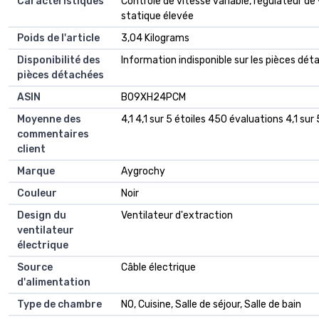
Caractéristiques
‎Contrôle de vitesse variable, régulateur de
statique élevée
Poids de l'article
‎3,04 Kilograms
Disponibilité des
‎Information indisponible sur les pièces dé
pièces détachées
ASIN
B09XH24PCM
Moyenne des
4,1 4,1 sur 5 étoiles 450 évaluations 4,1 sur 
commentaires
client
Marque
Aygrochy
Couleur
Noir
Design du
Ventilateur d'extraction
ventilateur
électrique
Source
Câble électrique
d'alimentation
Type de chambre
NO, Cuisine, Salle de séjour, Salle de bain