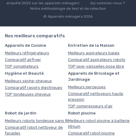
enquête 2025 sur les appareils ménagers
Qui sommes-nous ?
Notre méthodologie de test et de sélection
© Appareils ménagers 2026
Nos meilleurs comparatifs
Appareils de Cuisine
Entretien de la Maison
Meilleurs réfrigérateurs
Meilleurs aspirateurs balais
Comparatif airfryer
Comparatif aspirateurs robots
TOP congélateurs
TOP lave-vaisselles pose libre
Hygiène et Beauté
Appareils de Bricolage et
Jardinage
Meilleurs sèche-cheveux
Meilleurs perceuses
Comparatif rasoirs électriques
Comparatif nettoyeurs haute
TOP tondeuses cheveux
pression
TOP compresseurs d'air
Robot de jardin
Robot piscine
Meilleurs robots tondeuse sans fil
Meilleurs robot piscine à batterie
lithium
Comparatif robot nettoyeur de
façades
Comparatif robot piscine