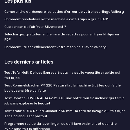
Les plus lus
Comprendre et résoudre les codes d'erreur de votre lave-linge Valberg
Comment réinitialiser votre machine à café Krups à grain EA81
Que penser de l'airfryer Silvercrest ?
Téléchargez gratuitement le livre de recettes pour airfryer Philips en
PDF
Comment utiliser efficacement votre machine à laver Valberg
Les derniers articles
Test Tefal Multi Delices Express 6 pots : la petite yaourtière rapide qui
fait le job
Test Rommelsbacher PM 220 Pastarella : la machine à pâtes qui fait le
boulot sans être parfaite
Test Comfee CH90J64ET4A2B2-EU : une hotte murale inclinée qui fait le
job sans exploser le budget
Test Kränzle UFO Round Cleaner 350 mm : la tête de lavage qui fait le job
sans éclabousser partout
Programme rapide du lave-linge : ce qu'il lave vraiment et quand le
cycle long fait la différence