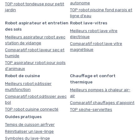
autonome
TOP robot tondeuse pour petit
jardin
TOP robot piscine fond parois et
ligne d'eau
Robot aspirateur et entretien
Robot lave-vitres
des sols
Meilleurs robot lave vitre
électrique
Meilleurs aspirateur robot avec
station de vidange
Comparatif robot lave vitre
magnétique
Comparatif robot laveur sec et
humide
TOP aspirateur robot pour poils
d'animaux
Robot de cuisine
Chauffage et confort
thermique
Meilleurs robot pâtissier
multifonction
Meilleurs pompes à chaleur air-
air
Comparatif robot pâtissier avec
bol
Comparatif chauffages d'appoint
TOP robot cuisine connecté
TOP sèche-serviettes
Guides pratiques
Temps de cuisson airfryer
Réinitialiser un lave-linge
Symboles du lave-linge