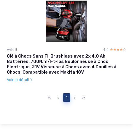
Avhrit
4.4
☆☆☆☆☆
★★★★★
Clé à Chocs Sans Fil Brushless avec 2x 4.0 Ah
Batteries, 700N.m/Ft-lbs Boulonneuse à Choc
Electrique, 21V Visseuse à Chocs avec 4 Douilles à
Chocs, Compatible avec Makita 18V
Voir le détail
‹‹
‹
1
›
››