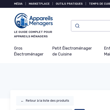
Panneau de gestion des cookies
MÉDIA
|
MARKETPLACE
|
OUTILS PRATIQUES
|
TEMPS DE CUI
LE GUIDE COMPLET POUR
APPAREILS MÉNAGERS
Gros
Petit Électroménager
Ent
Électroménager
de Cuisine
Ma
←
Retour à la liste des produits