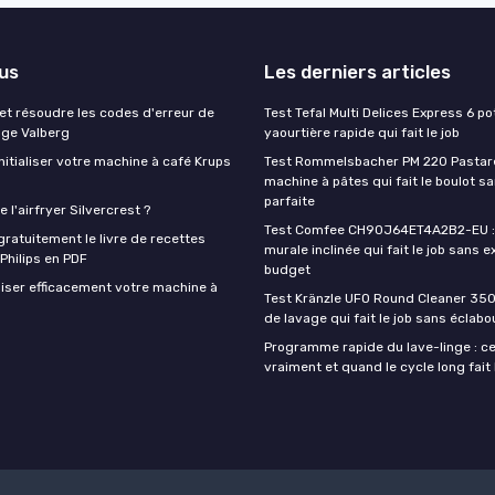
lus
Les derniers articles
t résoudre les codes d'erreur de
Test Tefal Multi Delices Express 6 pot
nge Valberg
yaourtière rapide qui fait le job
itialiser votre machine à café Krups
Test Rommelsbacher PM 220 Pastarel
machine à pâtes qui fait le boulot s
parfaite
 l'airfryer Silvercrest ?
Test Comfee CH90J64ET4A2B2-EU : 
ratuitement le livre de recettes
murale inclinée qui fait le job sans e
 Philips en PDF
budget
iser efficacement votre machine à
Test Kränzle UFO Round Cleaner 350
de lavage qui fait le job sans éclab
Programme rapide du lave-linge : ce 
vraiment et quand le cycle long fait 