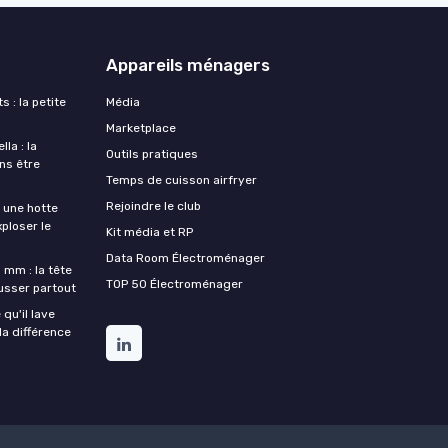
Appareils ménagers
s : la petite
Média
Marketplace
la : la
Outils pratiques
ans être
Temps de cuisson airfryer
Rejoindre le club
une hotte
xploser le
Kit média et RP
Data Room Électroménager
 mm : la tête
TOP 50 Électroménager
ousser partout
qu'il lave
la différence