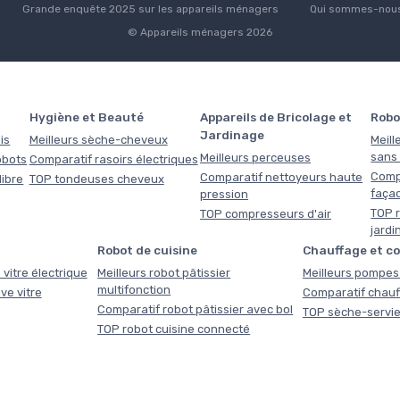
Grande enquête 2025 sur les appareils ménagers
Qui sommes-nous
© Appareils ménagers 2026
Hygiène et Beauté
Appareils de Bricolage et
Robo
Jardinage
is
Meilleurs sèche-cheveux
Meill
sans f
Meilleurs perceuses
obots
Comparatif rasoirs électriques
Comp
Comparatif nettoyeurs haute
libre
TOP tondeuses cheveux
faça
pression
TOP r
TOP compresseurs d'air
jardi
Robot de cuisine
Chauffage et c
 vitre électrique
Meilleurs robot pâtissier
Meilleurs pompes 
multifonction
ve vitre
Comparatif chauf
Comparatif robot pâtissier avec bol
TOP sèche-servie
TOP robot cuisine connecté