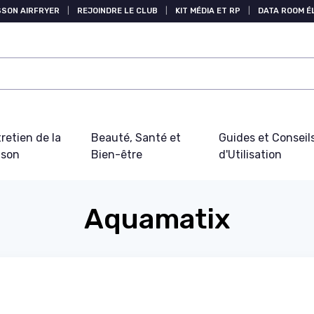
SSON AIRFRYER
|
REJOINDRE LE CLUB
|
KIT MÉDIA ET RP
|
DATA ROOM 
retien de la
Beauté, Santé et
Guides et Conseil
ison
Bien-être
d'Utilisation
Aquamatix