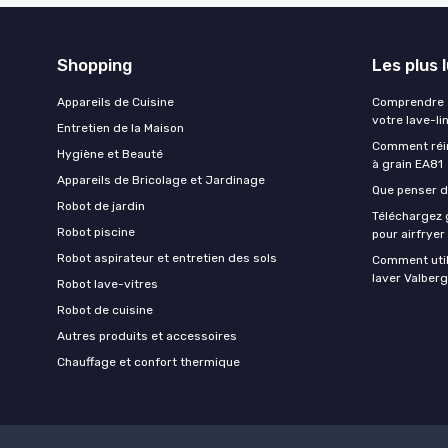
Shopping
Les plus 
Appareils de Cuisine
Comprendre e
votre lave-li
Entretien de la Maison
Comment réin
Hygiène et Beauté
à grain EA81
Appareils de Bricolage et Jardinage
Que penser de
Robot de jardin
Téléchargez g
Robot piscine
pour airfryer
Robot aspirateur et entretien des sols
Comment util
laver Valberg
Robot lave-vitres
Robot de cuisine
Autres produits et accessoires
Chauffage et confort thermique