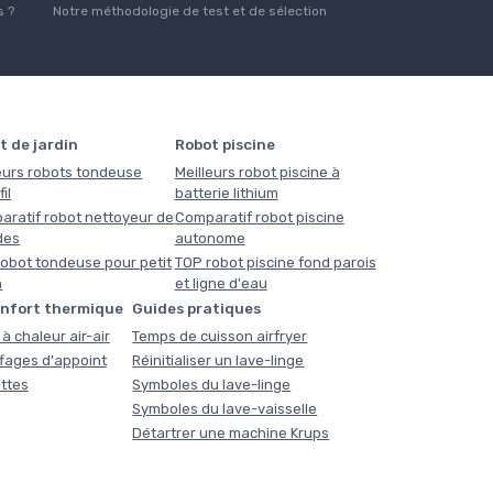
 ?
Notre méthodologie de test et de sélection
t de jardin
Robot piscine
eurs robots tondeuse
Meilleurs robot piscine à
il
batterie lithium
aratif robot nettoyeur de
Comparatif robot piscine
des
autonome
obot tondeuse pour petit
TOP robot piscine fond parois
n
et ligne d'eau
onfort thermique
Guides pratiques
à chaleur air-air
Temps de cuisson airfryer
fages d'appoint
Réinitialiser un lave-linge
ttes
Symboles du lave-linge
Symboles du lave-vaisselle
Détartrer une machine Krups