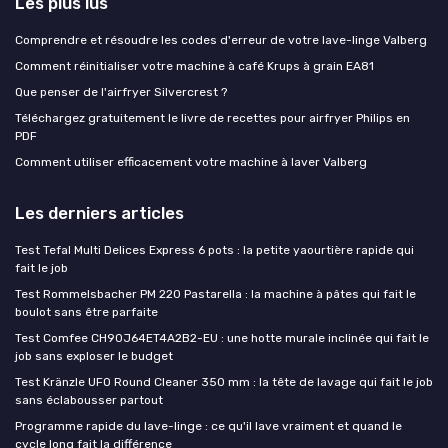
Les plus lus
Comprendre et résoudre les codes d'erreur de votre lave-linge Valberg
Comment réinitialiser votre machine à café Krups à grain EA81
Que penser de l'airfryer Silvercrest ?
Téléchargez gratuitement le livre de recettes pour airfryer Philips en
PDF
Comment utiliser efficacement votre machine à laver Valberg
Les derniers articles
Test Tefal Multi Delices Express 6 pots : la petite yaourtière rapide qui
fait le job
Test Rommelsbacher PM 220 Pastarella : la machine à pâtes qui fait le
boulot sans être parfaite
Test Comfee CH90J64ET4A2B2-EU : une hotte murale inclinée qui fait le
job sans exploser le budget
Test Kränzle UFO Round Cleaner 350 mm : la tête de lavage qui fait le job
sans éclabousser partout
Programme rapide du lave-linge : ce qu'il lave vraiment et quand le
cycle long fait la différence