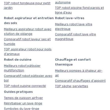
autonome
TOP robot tondeuse pour petit
jardin
TOP robot piscine fond parois et
ligne d'eau
Robot aspirateur et entretien
Robot lave-vitres
des sols
Meilleurs robot lave vitre
électrique
Meilleurs aspirateur robot avec
station de vidange
Comparatif robot lave vitre
magnétique
Comparatif robot laveur sec et
humide
TOP aspirateur robot pour poils
d'animaux
Robot de cuisine
Chauffage et confort
thermique
Meilleurs robot pâtissier
multifonction
Meilleurs pompes à chaleur air-
air
Comparatif robot pâtissier avec
bol
Comparatif chauffages d'appoint
TOP robot cuisine connecté
TOP sèche-serviettes
Guides pratiques
Temps de cuisson airfryer
Réinitialiser un lave-linge
Symboles du lave-linge