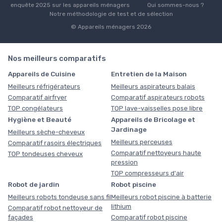
enquête 2025 sur les appareils ménagers
Qui sommes-nous ?
Notre méthodologie de test et de sélection
© Appareils ménagers 2026
Nos meilleurs comparatifs
Appareils de Cuisine
Entretien de la Maison
Meilleurs réfrigérateurs
Meilleurs aspirateurs balais
Comparatif airfryer
Comparatif aspirateurs robots
TOP congélateurs
TOP lave-vaisselles pose libre
Hygiène et Beauté
Appareils de Bricolage et
Jardinage
Meilleurs sèche-cheveux
Meilleurs perceuses
Comparatif rasoirs électriques
Comparatif nettoyeurs haute
TOP tondeuses cheveux
pression
TOP compresseurs d'air
Robot de jardin
Robot piscine
Meilleurs robots tondeuse sans fil
Meilleurs robot piscine à batterie
lithium
Comparatif robot nettoyeur de
façades
Comparatif robot piscine