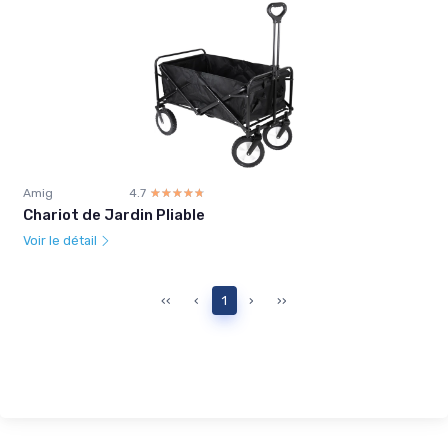
Amig
4.7
☆☆☆☆☆
★★★★★
Chariot de Jardin Pliable
Voir le détail
‹‹
‹
1
›
››