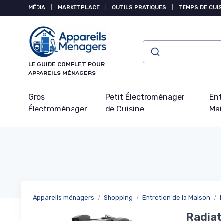
Panneau de gestion des cookies
MÉDIA
|
MARKETPLACE
|
OUTILS PRATIQUES
|
TEMPS DE CUI
LE GUIDE COMPLET POUR
APPAREILS MÉNAGERS
Gros
Petit Électroménager
Ent
Électroménager
de Cuisine
Ma
Appareils ménagers
Shopping
Entretien de la Maison
Radiat