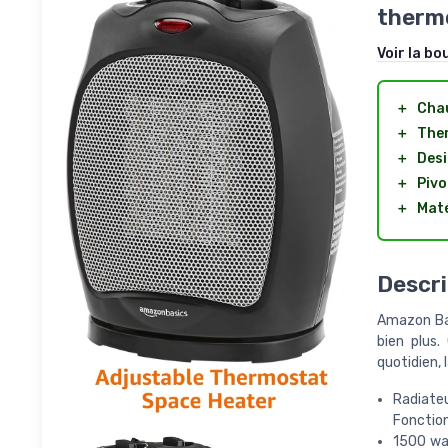
thermo
Voir la bo
＋
Chau
＋
Ther
＋
Des
＋
Pivo
＋
Maté
Descri
Amazon Bas
bien plus.
quotidien, 
Radiate
Fonction
1500 wat