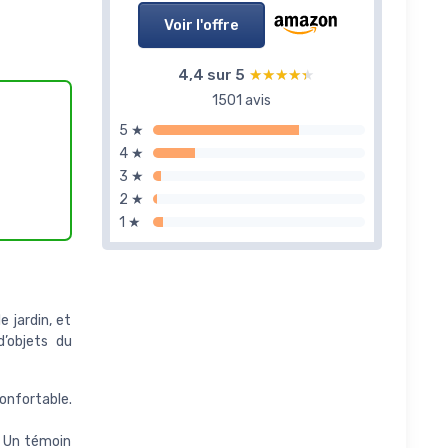
Voir l'offre
4,4 sur 5
★★★★★
★★★★★
1501 avis
5 ★
4 ★
3 ★
2 ★
1 ★
 jardin, et
d’objets du
nfortable.
. Un témoin