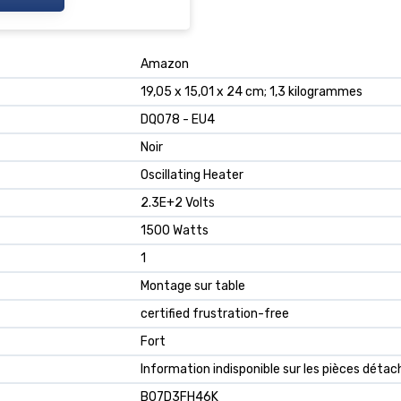
‎Amazon
‎19,05 x 15,01 x 24 cm; 1,3 kilogrammes
‎DQ078 - EU4
‎Noir
‎Oscillating Heater
‎2.3E+2 Volts
‎1500 Watts
‎1
‎Montage sur table
‎certified frustration-free
‎Fort
‎Information indisponible sur les pièces déta
B07D3FH46K