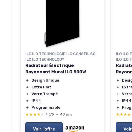
ILO ILO TECHNOLOGIE ILO CONSEIL SCI
ILO ILO
ILO ILO TECHNOLOGY
ILO ILO
Radiateur Électrique
Radiat
Rayonnant Mural ILO 500W
Rayonn
＋
Design Unique
＋
Desi
＋
Extra Plat
＋
Extra
＋
Verre Trempé
＋
Verr
＋
IP44
＋
IP44
＋
Programmable
＋
Prog
★★★★★
★★★★★
★★★★
★★★★
4,3/5
—
48 avis
Voir l'offre
Voir