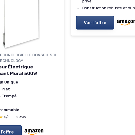
privé
＋
Construction robuste et dur
Voir l'offre
 TECHNOLOGIE ILO CONSEIL SCI
 TECHNOLOGY
eur Électrique
ant Mural 500W
gn Unique
 Plat
e Trempé
rammable
★
★
5/5
—
2 avis
 l'offre