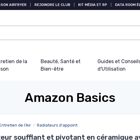
SSON AIRFRYER
|
REJOINDRE LE CLUB
|
KIT MÉDIA ET RP
|
DATA ROOM 
retien de la
Beauté, Santé et
Guides et Conseil
ison
Bien-être
d'Utilisation
Amazon Basics
Entretien de l'Air
Radiateurs d'appoint
eur soufflant et pivotant en céramique a