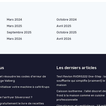
Mars 2024
Octobre 2024
Mars 2025
Avril 2025
Septembre 2025
Octobre 2025
Mars 2026
Avril 2026
lus
Les derniers articles
t résoudre les codes d'erreur de
Test Revlon RVDR5222 One-Step : la
nge Valberg
soufflante qui simplifie (vraiment) le
maison
itialiser votre machine à café Krups
Caisson isotherme : l’allié discret de
froid à la maison comme en cuisine
 l'airfryer Silvercrest ?
professionnelle
ratuitement le livre de recettes
Climatiseurs et ventilateurs : 1,9 mill