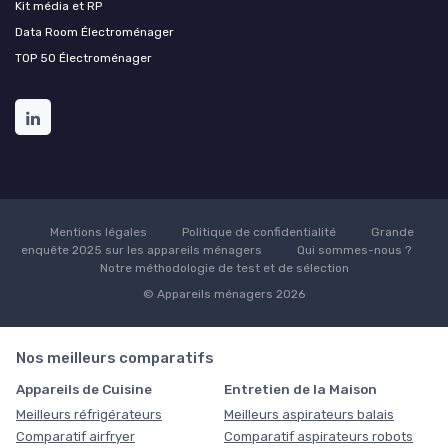
Kit média et RP
Data Room Électroménager
TOP 50 Électroménager
Mentions légales
Politique de confidentialité
Grande
enquête 2025 sur les appareils ménagers
Qui sommes-nous ?
Notre méthodologie de test et de sélection
© Appareils ménagers 2026
Nos meilleurs comparatifs
Appareils de Cuisine
Entretien de la Maison
Meilleurs réfrigérateurs
Meilleurs aspirateurs balais
Comparatif airfryer
Comparatif aspirateurs robots