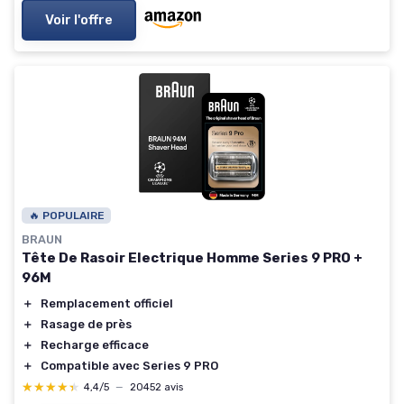
Voir l'offre
🔥 POPULAIRE
BRAUN
Tête De Rasoir Electrique Homme Series 9 PRO +
96M
＋
Remplacement officiel
＋
Rasage de près
＋
Recharge efficace
＋
Compatible avec Series 9 PRO
★★★★★
★★★★★
4,4/5
—
20452 avis