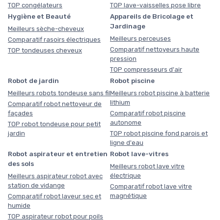
TOP congélateurs
TOP lave-vaisselles pose libre
Hygiène et Beauté
Appareils de Bricolage et
Jardinage
Meilleurs sèche-cheveux
Meilleurs perceuses
Comparatif rasoirs électriques
Comparatif nettoyeurs haute
TOP tondeuses cheveux
pression
TOP compresseurs d'air
Robot de jardin
Robot piscine
Meilleurs robots tondeuse sans fil
Meilleurs robot piscine à batterie
lithium
Comparatif robot nettoyeur de
façades
Comparatif robot piscine
autonome
TOP robot tondeuse pour petit
jardin
TOP robot piscine fond parois et
ligne d'eau
Robot aspirateur et entretien
Robot lave-vitres
des sols
Meilleurs robot lave vitre
électrique
Meilleurs aspirateur robot avec
station de vidange
Comparatif robot lave vitre
magnétique
Comparatif robot laveur sec et
humide
TOP aspirateur robot pour poils