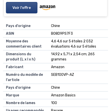
Voir l'offre
Pays d'origine
‎Chine
ASIN
B08D9PS7F3
Moyenne des
4,6 4,6 sur 5 étoiles 2 032
commentaires client
évaluations 4,6 sur 5 étoiles
Dimensions du
14,92 x 5,71 x 2,54 cm; 265
produit (L x l x h)
grammes
Fabricant
Amazon
Numéro du modèle de
SEB100VP-AZ
l'article
Pays d'origine
Chine
Marque
Amazon Basics
Nombre de lames
100
Usages recommandés
Rasage