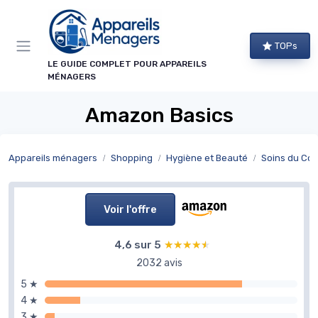
Panneau de gestion des cookies
TOPs
LE GUIDE COMPLET POUR APPAREILS
MÉNAGERS
Amazon Basics
Appareils ménagers
Shopping
Hygiène et Beauté
Soins du Cor
Voir l'offre
4,6 sur 5
★★★★★
★★★★★
2032 avis
5 ★
4 ★
3 ★