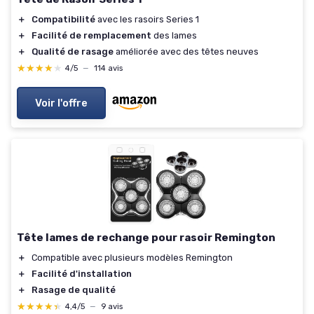
＋
Compatibilité
avec les rasoirs Series 1
＋
Facilité de remplacement
des lames
＋
Qualité de rasage
améliorée avec des têtes neuves
★★★★★
★★★★★
4/5
—
114 avis
Voir l'offre
Tête lames de rechange pour rasoir Remington
＋
Compatible avec plusieurs modèles Remington
＋
Facilité d'installation
＋
Rasage de qualité
★★★★★
★★★★★
4,4/5
—
9 avis