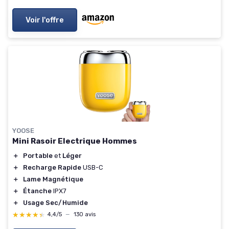
Voir l'offre
YOOSE
Mini Rasoir Electrique Hommes
＋
Portable
et
Léger
＋
Recharge Rapide
USB-C
＋
Lame Magnétique
＋
Étanche
IPX7
＋
Usage Sec/Humide
★★★★★
★★★★★
4,4/5
—
130 avis