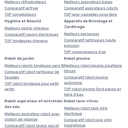
Meilleurs réfrigérateurs
Meilleurs aspirateurs balais
Comparatif airfryer
Comparatif aspirateurs robots
TOP congélateurs
TOP lave-vaisselles pose libre
Hygiène et Beauté
Appareils de Bricolage et
Jardinage
Meilleurs sèche-cheveux
Meilleurs perceuses
Comparatif rasoirs électriques
Comparatif nettoyeurs haute
TOP tondeuses cheveux
pression
TOP compresseurs d'air
Robot de jardin
Robot piscine
Meilleurs robots tondeuse sans fil
Meilleurs robot piscine à batterie
lithium
Comparatif robot nettoyeur de
façades
Comparatif robot piscine
autonome
TOP robot tondeuse pour petit
jardin
TOP robot piscine fond parois et
ligne d'eau
Robot aspirateur et entretien
Robot lave-vitres
des sols
Meilleurs robot lave vitre
électrique
Meilleurs aspirateur robot avec
station de vidange
Comparatif robot lave vitre
magnétique
Comparatif robot laveur sec et