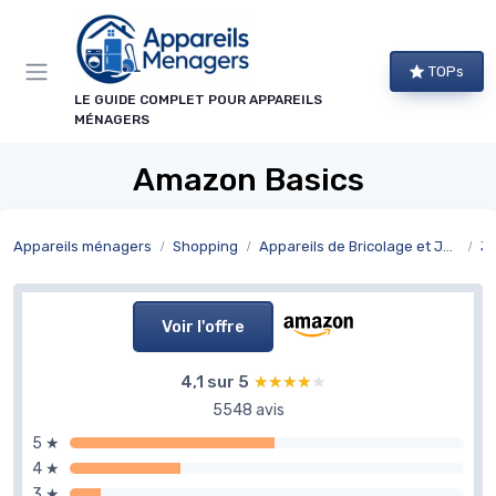
Panneau de gestion des cookies
TOPs
LE GUIDE COMPLET POUR APPAREILS
MÉNAGERS
Amazon Basics
Appareils ménagers
Shopping
Appareils de Bricolage et Jardinage
J
Voir l'offre
4,1 sur 5
★★★★★
★★★★★
5548 avis
5 ★
4 ★
3 ★