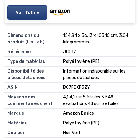
Voir l'offre
Dimensions du
‎154,84 x 56,13 x 105,16 cm; 3,04
produit (L x l x h)
kilogrammes
Référence
‎JC017
Type de matériau
‎Polyéthylène (PE)
Disponibilité des
‎Information indisponible sur les
pièces détachées
pièces détachées
ASIN
B07FDKF5ZY
Moyenne des
4,1 4,1 sur 5 étoiles 5 548
commentaires client
évaluations 4,1 sur 5 étoiles
Marque
Amazon Basics
Matériau
Polyéthylène (PE)
Couleur
Noir Vert