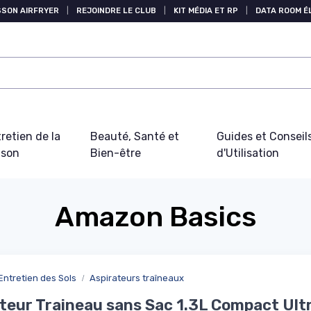
SSON AIRFRYER
|
REJOINDRE LE CLUB
|
KIT MÉDIA ET RP
|
DATA ROOM 
retien de la
Beauté, Santé et
Guides et Conseil
ison
Bien-être
d'Utilisation
Amazon Basics
Entretien des Sols
Aspirateurs traîneaux
teur Traineau sans Sac 1.3L Compact Ult