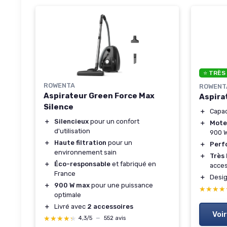
⭐ TRÈS
ROWENTA
ROWENT
Aspirateur Green Force Max
Aspira
Silence
＋
Capac
＋
Silencieux
pour un confort
＋
Mote
d'utilisation
900 
＋
Haute filtration
pour un
＋
Perf
environnement sain
＋
Très 
＋
Éco-responsable
et fabriqué en
acces
France
＋
Desi
＋
900 W max
pour une puissance
★★★★
★★★★
optimale
＋
Livré avec
2 accessoires
Voir
★★★★★
★★★★★
4,3/5
—
552 avis