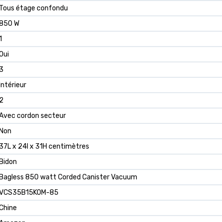
Tous étage confondu
850 W
1
Oui
3
Intérieur
2
Avec cordon secteur
Non
37L x 24l x 31H centimètres
Bidon
Bagless 850 watt Corded Canister Vacuum
VCS35B15KOM-85
Chine