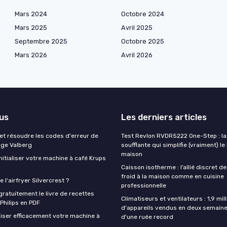
Mars 2024
Octobre 2024
Mars 2025
Avril 2025
Septembre 2025
Octobre 2025
Mars 2026
Avril 2026
lus
Les derniers articles
t résoudre les codes d'erreur de
Test Revlon RVDR5222 One-Step : la
nge Valberg
soufflante qui simplifie (vraiment) le
maison
itialiser votre machine à café Krups
Caisson isotherme : l’allié discret de
froid à la maison comme en cuisine
 l'airfryer Silvercrest ?
professionnelle
ratuitement le livre de recettes
Climatiseurs et ventilateurs : 1,9 mill
 Philips en PDF
d'appareils vendus en deux semaine
iser efficacement votre machine à
d'une ruée record