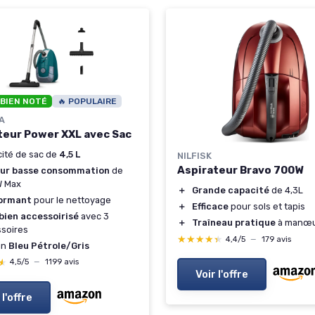
 BIEN NOTÉ
🔥 POPULAIRE
A
teur Power XXL avec Sac
ité de sac de
4,5 L
NILFISK
Aspirateur Bravo 700W
ur basse consommation
de
W Max
＋
Grande capacité
de 4,3L
ormant
pour le nettoyage
＋
Efficace
pour sols et tapis
bien accessoirisé
avec 3
＋
Traîneau pratique
à manœu
soires
★★★★★
★★★★★
4,4/5
—
179 avis
gn
Bleu Pétrole/Gris
★
★
4,5/5
—
1199 avis
Voir l'offre
 l'offre