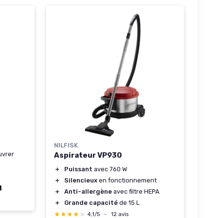
NILFISK
vrer
Aspirateur VP930
＋
Puissant
avec 760 W
＋
Silencieux
en fonctionnement
＋
Anti-allergène
avec filtre HEPA
＋
Grande capacité
de 15 L
★★★★★
★★★★★
4,1/5
—
12 avis