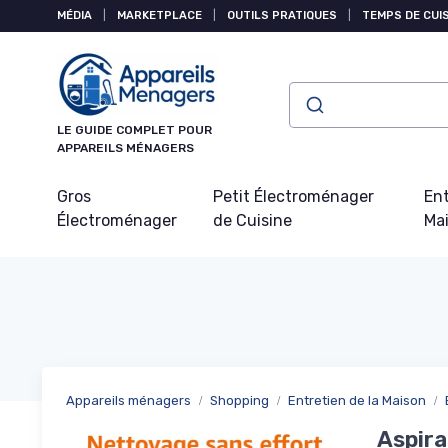
Panneau de gestion des cookies
MÉDIA
|
MARKETPLACE
|
OUTILS PRATIQUES
|
TEMPS DE CUI
LE GUIDE COMPLET POUR
APPAREILS MÉNAGERS
Gros
Petit Électroménager
Ent
Électroménager
de Cuisine
Ma
Appareils ménagers
Shopping
Entretien de la Maison
Aspira