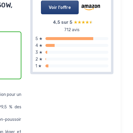
50W,
Voir l'offre
4,5 sur 5
★★★★★
★★★★★
712 avis
5 ★
4 ★
3 ★
2 ★
1 ★
ion pour un
99,5 % des
n-poussoir
n léger et