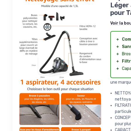
Léger 
pour T
Voir la bo
＋
Com
＋
Sans
＋
Bros
＋
Filt
＋
Capa
une marqu
NETTOYAG
nettoyag
FILTRAT
particul
CONCEPT
pour plu
CARACTÉ