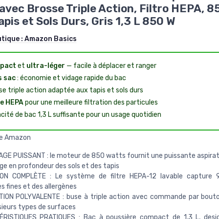
avec Brosse Triple Action, Filtro HEPA, 8
apis et Sols Durs, Gris 1,3 L 850 W
utique :
Amazon Basics
pact
et
ultra-léger
— facile à déplacer et ranger
 sac
: économie et vidage rapide du bac
se triple action adaptée aux tapis et sols durs
re HEPA
pour une meilleure filtration des particules
cité de bac 1,3 L suffisante pour un usage quotidien
e Amazon
E PUISSANT : le moteur de 850 watts fournit une puissante aspirat
e en profondeur des sols et des tapis
ION COMPLÈTE : Le système de filtre HEPA-12 lavable capture 
es fines et des allergènes
ION POLYVALENTE : buse à triple action avec commande par bouto
sieurs types de surfaces
RISTIQUES PRATIQUES : Bac à poussière compact de 1,3 L, desig