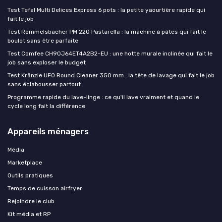
Test Tefal Multi Delices Express 6 pots : la petite yaourtière rapide qui
fait le job
Test Rommelsbacher PM 220 Pastarella : la machine à pâtes qui fait le
boulot sans être parfaite
Test Comfee CH90J64ET4A2B2-EU : une hotte murale inclinée qui fait le
job sans exploser le budget
Test Kränzle UFO Round Cleaner 350 mm : la tête de lavage qui fait le job
sans éclabousser partout
Programme rapide du lave-linge : ce qu'il lave vraiment et quand le
cycle long fait la différence
Appareils ménagers
Média
Marketplace
Outils pratiques
Temps de cuisson airfryer
Rejoindre le club
Kit média et RP