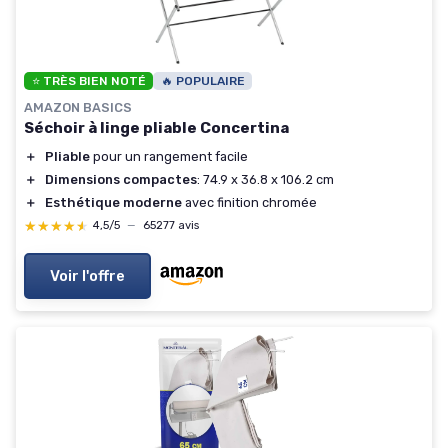
⭐ TRÈS BIEN NOTÉ
🔥 POPULAIRE
AMAZON BASICS
Séchoir à linge pliable Concertina
＋
Pliable
pour un rangement facile
＋
Dimensions compactes
: 74.9 x 36.8 x 106.2 cm
＋
Esthétique moderne
avec finition chromée
★★★★★
★★★★★
4,5/5
—
65277 avis
Voir l'offre