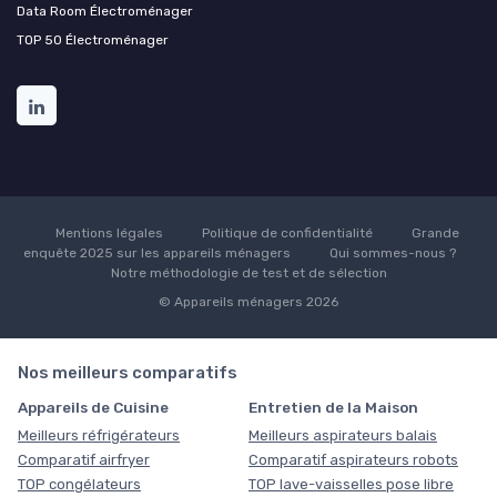
Data Room Électroménager
TOP 50 Électroménager
Mentions légales
Politique de confidentialité
Grande
enquête 2025 sur les appareils ménagers
Qui sommes-nous ?
Notre méthodologie de test et de sélection
© Appareils ménagers 2026
Nos meilleurs comparatifs
Appareils de Cuisine
Entretien de la Maison
Meilleurs réfrigérateurs
Meilleurs aspirateurs balais
Comparatif airfryer
Comparatif aspirateurs robots
TOP congélateurs
TOP lave-vaisselles pose libre