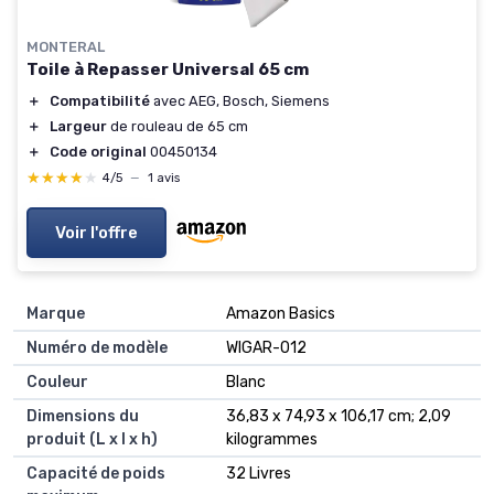
MONTERAL
Toile à Repasser Universal 65 cm
＋
Compatibilité
avec AEG, Bosch, Siemens
＋
Largeur
de rouleau de 65 cm
＋
Code original
00450134
★★★★★
★★★★★
4/5
—
1 avis
Voir l'offre
Marque
‎Amazon Basics
Numéro de modèle
‎WIGAR-012
Couleur
‎Blanc
Dimensions du
‎36,83 x 74,93 x 106,17 cm; 2,09
produit (L x l x h)
kilogrammes
Capacité de poids
‎32 Livres