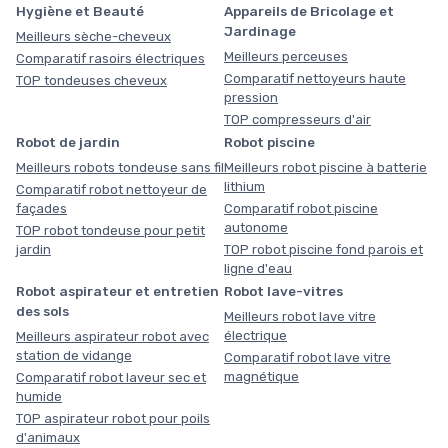
Hygiène et Beauté
Appareils de Bricolage et
Jardinage
Meilleurs sèche-cheveux
Meilleurs perceuses
Comparatif rasoirs électriques
Comparatif nettoyeurs haute
TOP tondeuses cheveux
pression
TOP compresseurs d'air
Robot de jardin
Robot piscine
Meilleurs robots tondeuse sans fil
Meilleurs robot piscine à batterie
lithium
Comparatif robot nettoyeur de
façades
Comparatif robot piscine
autonome
TOP robot tondeuse pour petit
jardin
TOP robot piscine fond parois et
ligne d'eau
Robot aspirateur et entretien
Robot lave-vitres
des sols
Meilleurs robot lave vitre
électrique
Meilleurs aspirateur robot avec
station de vidange
Comparatif robot lave vitre
magnétique
Comparatif robot laveur sec et
humide
TOP aspirateur robot pour poils
d'animaux