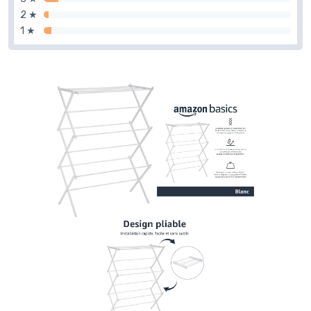
2 ★
1 ★