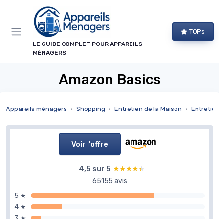
Panneau de gestion des cookies
TOPs
LE GUIDE COMPLET POUR APPAREILS
MÉNAGERS
Amazon Basics
Appareils ménagers
Shopping
Entretien de la Maison
Entretien
Voir l'offre
4,5 sur 5
★★★★★
★★★★★
65155 avis
5 ★
4 ★
3 ★