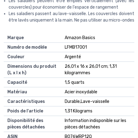
Les saladiers peuvent être empilés verticalement (avec les
couvercles) pour économiser de l'espace de rangement
Les saladiers passent au lave-vaisselle. Les couvercles doivent
être lavés uniquement à la main. Ne pas utiliser au micro-ondes
Marque
‎Amazon Basics
Numéro de modèle
‎LFMB17001
Couleur
‎Argenté
Dimensions du produit
‎26,01 x 16 x 26,01 cm; 1,31
(L x l x h)
kilogrammes
Capacité
‎1,5 quarts
Matériau
‎Acier inoxydable
Caractéristiques
‎Durable,Lave-vaisselle
Poids de l'article
‎1,31 Kilograms
Disponibilité des
‎Information indisponible sur les
pièces détachées
pièces détachées
ASIN
B076WRP12Q