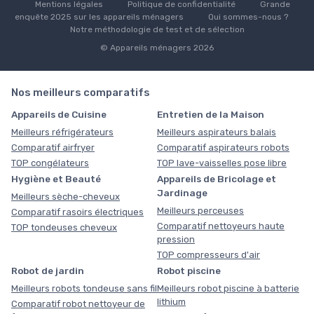
Mentions légales
Politique de confidentialité
Grande
enquête 2025 sur les appareils ménagers
Qui sommes-nous ?
Notre méthodologie de test et de sélection
© Appareils ménagers 2026
Nos meilleurs comparatifs
Appareils de Cuisine
Entretien de la Maison
Meilleurs réfrigérateurs
Meilleurs aspirateurs balais
Comparatif airfryer
Comparatif aspirateurs robots
TOP congélateurs
TOP lave-vaisselles pose libre
Hygiène et Beauté
Appareils de Bricolage et
Jardinage
Meilleurs sèche-cheveux
Meilleurs perceuses
Comparatif rasoirs électriques
Comparatif nettoyeurs haute
TOP tondeuses cheveux
pression
TOP compresseurs d'air
Robot de jardin
Robot piscine
Meilleurs robots tondeuse sans fil
Meilleurs robot piscine à batterie
lithium
Comparatif robot nettoyeur de