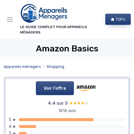
Panneau de gestion des cookies
TOPs
LE GUIDE COMPLET POUR APPAREILS
MÉNAGERS
Amazon Basics
Appareils ménagers
Shopping
Voir l'offre
4,4 sur 5
★★★★★
★★★★★
1616 avis
5 ★
4 ★
3 ★