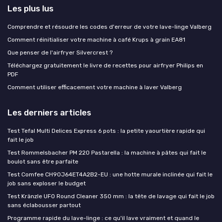
Les plus lus
Comprendre et résoudre les codes d'erreur de votre lave-linge Valberg
Comment réinitialiser votre machine à café Krups à grain EA81
Que penser de l'airfryer Silvercrest ?
Téléchargez gratuitement le livre de recettes pour airfryer Philips en
PDF
Comment utiliser efficacement votre machine à laver Valberg
Les derniers articles
Test Tefal Multi Delices Express 6 pots : la petite yaourtière rapide qui
fait le job
Test Rommelsbacher PM 220 Pastarella : la machine à pâtes qui fait le
boulot sans être parfaite
Test Comfee CH90J64ET4A2B2-EU : une hotte murale inclinée qui fait le
job sans exploser le budget
Test Kränzle UFO Round Cleaner 350 mm : la tête de lavage qui fait le job
sans éclabousser partout
Programme rapide du lave-linge : ce qu'il lave vraiment et quand le