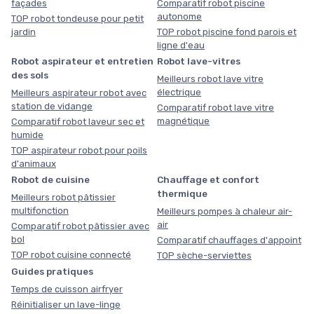
façades
Comparatif robot piscine
autonome
TOP robot tondeuse pour petit
jardin
TOP robot piscine fond parois et
ligne d'eau
Robot aspirateur et entretien
Robot lave-vitres
des sols
Meilleurs robot lave vitre
électrique
Meilleurs aspirateur robot avec
station de vidange
Comparatif robot lave vitre
magnétique
Comparatif robot laveur sec et
humide
TOP aspirateur robot pour poils
d'animaux
Robot de cuisine
Chauffage et confort
thermique
Meilleurs robot pâtissier
multifonction
Meilleurs pompes à chaleur air-
air
Comparatif robot pâtissier avec
bol
Comparatif chauffages d'appoint
TOP robot cuisine connecté
TOP sèche-serviettes
Guides pratiques
Temps de cuisson airfryer
Réinitialiser un lave-linge