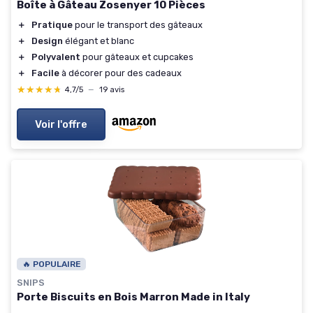
Boîte à Gâteau Zosenyer 10 Pièces
＋
Pratique
pour le transport des gâteaux
＋
Design
élégant et blanc
＋
Polyvalent
pour gâteaux et cupcakes
＋
Facile
à décorer pour des cadeaux
★★★★★
★★★★★
4,7/5
—
19 avis
Voir l'offre
🔥 POPULAIRE
SNIPS
Porte Biscuits en Bois Marron Made in Italy