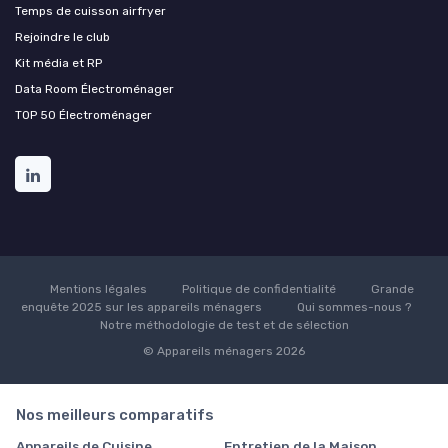
Temps de cuisson airfryer
Rejoindre le club
Kit média et RP
Data Room Électroménager
TOP 50 Électroménager
Mentions légales
Politique de confidentialité
Grande
enquête 2025 sur les appareils ménagers
Qui sommes-nous ?
Notre méthodologie de test et de sélection
© Appareils ménagers 2026
Nos meilleurs comparatifs
Appareils de Cuisine
Entretien de la Maison