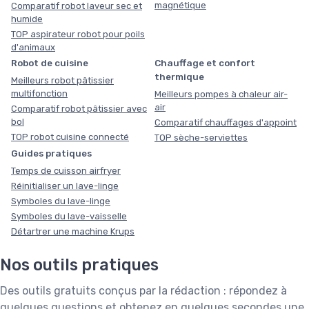
magnétique
Comparatif robot laveur sec et
humide
TOP aspirateur robot pour poils
d'animaux
Robot de cuisine
Chauffage et confort
thermique
Meilleurs robot pâtissier
multifonction
Meilleurs pompes à chaleur air-
air
Comparatif robot pâtissier avec
bol
Comparatif chauffages d'appoint
TOP robot cuisine connecté
TOP sèche-serviettes
Guides pratiques
Temps de cuisson airfryer
Réinitialiser un lave-linge
Symboles du lave-linge
Symboles du lave-vaisselle
Détartrer une machine Krups
Nos outils pratiques
Des outils gratuits conçus par la rédaction : répondez à
quelques questions et obtenez en quelques secondes une