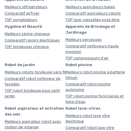
Meilleurs réfrigérateurs
Meilleurs aspirateurs balais
Comparatif airfryer
Comparatif aspirateurs robots
TOP congélateurs
TOP lave-vaisselles pose libre
Hygiène et Beauté
Appareils de Bricolage et
Jardinage
Meilleurs sèche-cheveux
Meilleurs perceuses
Comparatif rasoirs électriques
Comparatif nettoyeurs haute
TOP tondeuses cheveux
pression
TOP compresseurs d'air
Robot de jardin
Robot piscine
Meilleurs robots tondeuse sans fil
Meilleurs robot piscine à batterie
lithium
Comparatif robot nettoyeur de
façades
Comparatif robot piscine
autonome
TOP robot tondeuse pour petit
jardin
TOP robot piscine fond parois et
ligne d'eau
Robot aspirateur et entretien
Robot lave-vitres
des sols
Meilleurs robot lave vitre
électrique
Meilleurs aspirateur robot avec
station de vidange
Comparatif robot lave vitre