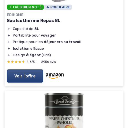
⭐ TRÈS BIEN NOTÉ
🔥 POPULAIRE
EDIHOME
Sac Isotherme Repas 8L
＋
Capacité de
8L
＋
Portabilité pour
voyager
＋
Pratique pour les
déjeuners au travail
＋
Isolation
efficace
＋
Design
élégant
(Gris)
★★★★★
★★★★★
4,6/5
—
2956 avis
Voir l'offre