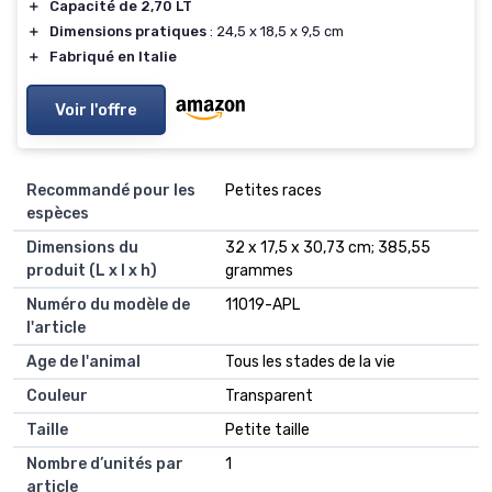
＋
Capacité de 2,70 LT
＋
Dimensions pratiques
: 24,5 x 18,5 x 9,5 cm
＋
Fabriqué en Italie
Voir l'offre
Recommandé pour les
‎Petites races
espèces
Dimensions du
‎32 x 17,5 x 30,73 cm; 385,55
produit (L x l x h)
grammes
Numéro du modèle de
‎11019-APL
l'article
Age de l'animal
‎Tous les stades de la vie
Couleur
‎Transparent
Taille
‎Petite taille
Nombre d’unités par
‎1
article