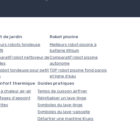
t de jardin
Robot piscine
eurs robots tondeuse
Meilleurs robot piscine à
il
batterie lithium
aratif robot nettoyeur de
Comparatif robot piscine
des
autonome
obot tondeuse pour petit
TOP robot piscine fond parois
n
et ligne d'eau
onfort thermique
Guides pratiques
à chaleur air-air
Temps de cuisson airfryer
fages d'appoint
Réinitialiser un lave-linge
ttes
Symboles du lave-linge
Symboles du lave-vaisselle
Détartrer une machine Krups