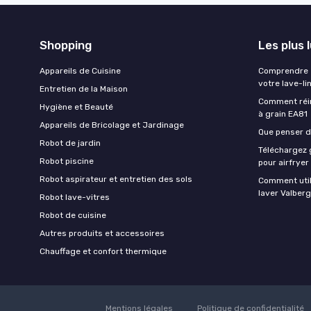
Shopping
Les plus 
Appareils de Cuisine
Comprendre e
votre lave-li
Entretien de la Maison
Comment réin
Hygiène et Beauté
à grain EA81
Appareils de Bricolage et Jardinage
Que penser de
Robot de jardin
Téléchargez g
Robot piscine
pour airfryer
Robot aspirateur et entretien des sols
Comment util
laver Valberg
Robot lave-vitres
Robot de cuisine
Autres produits et accessoires
Chauffage et confort thermique
Mentions légales
Politique de confidentialité