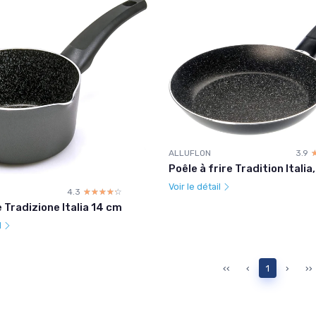
ALLUFLON
3.9
Poêle à frire Tradition Italia
Voir le détail
4.3
☆☆☆☆☆
★★★★★
 Tradizione Italia 14 cm
l
‹‹
‹
1
›
››