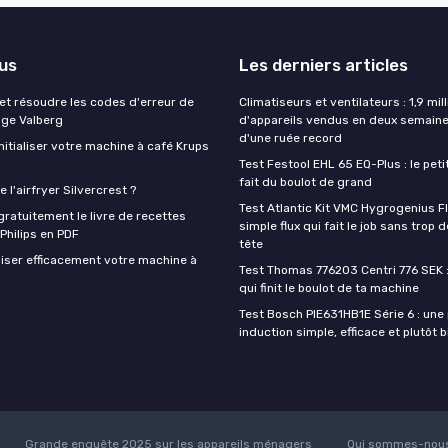
lus
Les derniers articles
t résoudre les codes d'erreur de
Climatiseurs et ventilateurs : 1,9 mill
nge Valberg
d'appareils vendus en deux semaine
d'une ruée record
itialiser votre machine à café Krups
Test Festool EHL 65 EQ-Plus : le peti
fait du boulot de grand
 l'airfryer Silvercrest ?
Test Atlantic Kit VMC Hygrogenius F
ratuitement le livre de recettes
simple flux qui fait le job sans trop 
 Philips en PDF
tête
iser efficacement votre machine à
Test Thomas 776203 Centri 776 SEK :
qui finit le boulot de ta machine
Test Bosch PIE631HB1E Série 6 : une
induction simple, efficace et plutôt 
Grande enquête 2025 sur les appareils ménagers
Qui sommes-nous