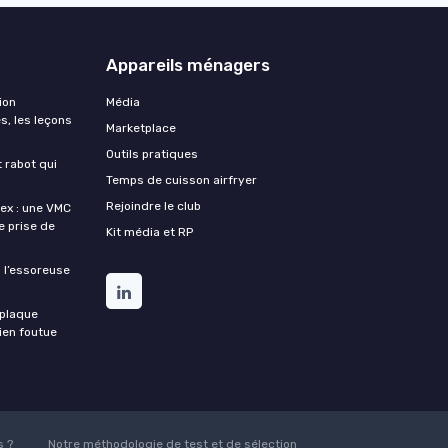
Appareils ménagers
ion
Média
s, les leçons
Marketplace
Outils pratiques
t rabot qui
Temps de cuisson airfryer
Rejoindre le club
lex : une VMC
de prise de
Kit média et RP
 l’essoreuse
 plaque
bien foutue
 ?
Notre méthodologie de test et de sélection