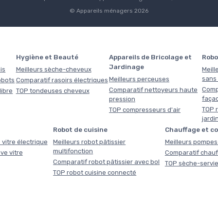
© Appareils ménagers 2026
Hygiène et Beauté
Appareils de Bricolage et
Robo
Jardinage
is
Meilleurs sèche-cheveux
Meill
sans f
Meilleurs perceuses
obots
Comparatif rasoirs électriques
Comp
Comparatif nettoyeurs haute
libre
TOP tondeuses cheveux
faça
pression
TOP r
TOP compresseurs d'air
jardi
Robot de cuisine
Chauffage et c
 vitre électrique
Meilleurs robot pâtissier
Meilleurs pompes 
multifonction
ve vitre
Comparatif chauf
Comparatif robot pâtissier avec bol
TOP sèche-servie
TOP robot cuisine connecté