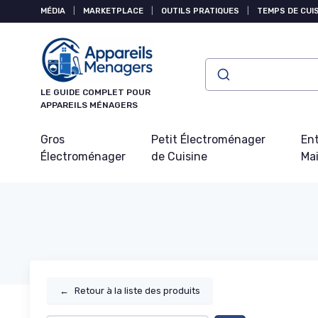
Panneau de gestion des cookies
MÉDIA
|
MARKETPLACE
|
OUTILS PRATIQUES
|
TEMPS DE CUI
LE GUIDE COMPLET POUR
APPAREILS MÉNAGERS
Gros
Petit Électroménager
Ent
Électroménager
de Cuisine
Ma
←
Retour à la liste des produits