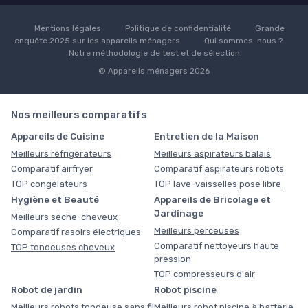
Mentions légales
Politique de confidentialité
Grande
enquête 2025 sur les appareils ménagers
Qui sommes-nous ?
Notre méthodologie de test et de sélection
© Appareils ménagers 2026
Nos meilleurs comparatifs
Appareils de Cuisine
Entretien de la Maison
Meilleurs réfrigérateurs
Meilleurs aspirateurs balais
Comparatif airfryer
Comparatif aspirateurs robots
TOP congélateurs
TOP lave-vaisselles pose libre
Hygiène et Beauté
Appareils de Bricolage et
Jardinage
Meilleurs sèche-cheveux
Meilleurs perceuses
Comparatif rasoirs électriques
Comparatif nettoyeurs haute
TOP tondeuses cheveux
pression
TOP compresseurs d'air
Robot de jardin
Robot piscine
Meilleurs robots tondeuse sans fil
Meilleurs robot piscine à batterie